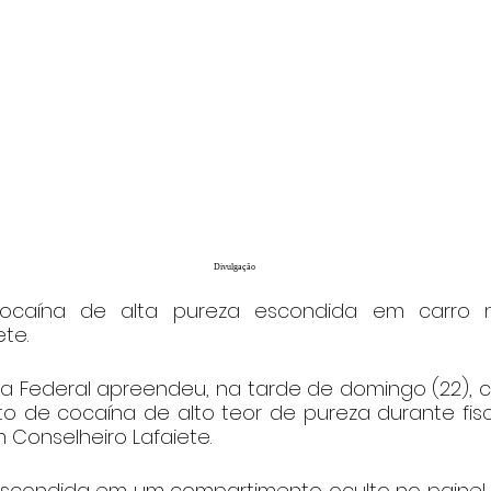
Divulgação
ocaína de alta pureza escondida em carro n
te.
ria Federal apreendeu, na tarde de domingo (22), 
ato de cocaína de alto teor de pureza durante fis
 Conselheiro Lafaiete.
scondida em um compartimento oculto no painel d