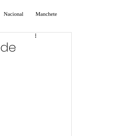
Nacional
Manchete
ernando Alf
Sindjori
 de
ta Digital
ducaçao
Educação