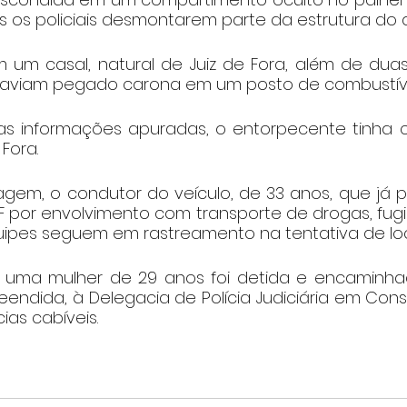
ós os policiais desmontarem parte da estrutura do
 um casal, natural de Juiz de Fora, além de duas
haviam pegado carona em um posto de combustíve
s informações apuradas, o entorpecente tinha c
Fora.
em, o condutor do veículo, de 33 anos, que já pos
F por envolvimento com transporte de drogas, fugi
uipes seguem em rastreamento na tentativa de loca
, uma mulher de 29 anos foi detida e encaminha
ndida, à Delegacia de Polícia Judiciária em Conse
ias cabíveis.