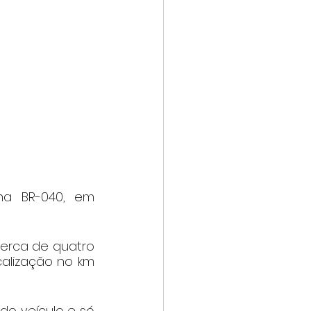
a BR-040, em 
cerca de quatro 
calização no km 
o veículo e só 