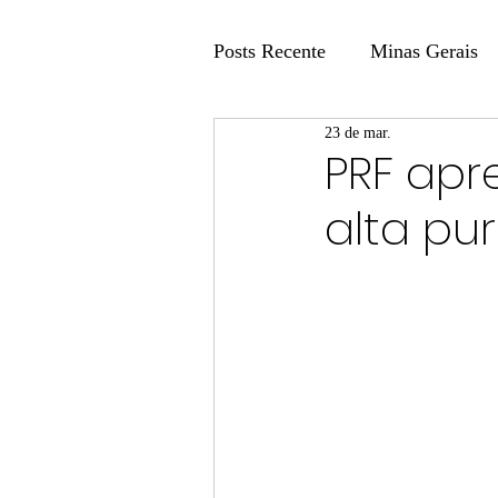
Posts Recente
Minas Gerais
23 de mar.
Coluna Fatos e Versões
PRF apr
alta pu
Coluna: Agenda 21
Colu
Publicidade Legal
Post 
Coluna Minasul em Pauta
Unis
Região
Carros