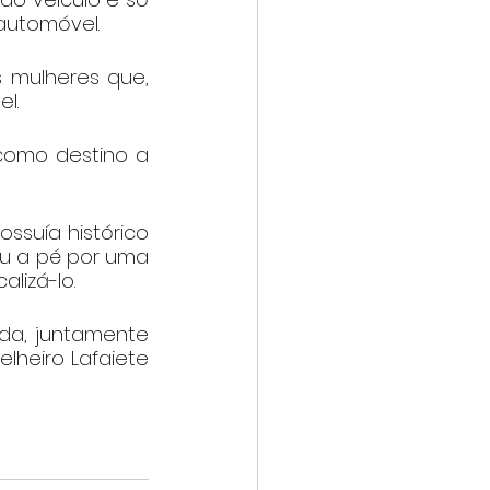
 automóvel.
 mulheres que, 
l.
omo destino a 
suía histórico 
u a pé por uma 
lizá-lo.
da, juntamente 
lheiro Lafaiete 