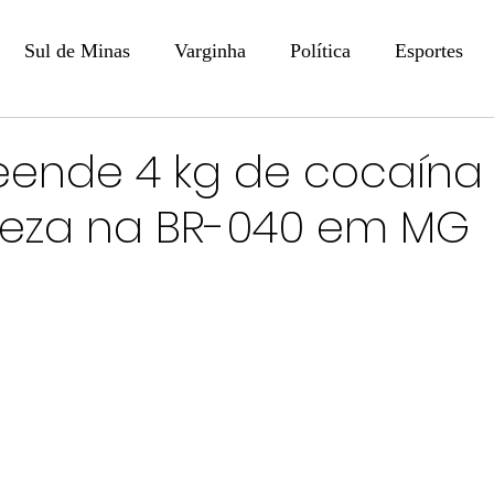
Sul de Minas
Varginha
Política
Esportes
COLUNISTAS
DIGITAL
Coluna: Opinião - Luiz F
eende 4 kg de cocaína
reza na BR-040 em MG
na: SindJori
Internacional
Coluna Jurídica
Aler
Recentes
Coluna Arte e Cultura em Ação
POLICIAL
Prevenção em Pauta
Tecnologia
Economia
e