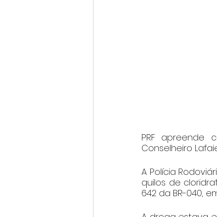
PRF apreende c
Conselheiro Lafaie
A Polícia Rodoviá
quilos de cloridr
642 da BR-040, em
A droga estava e