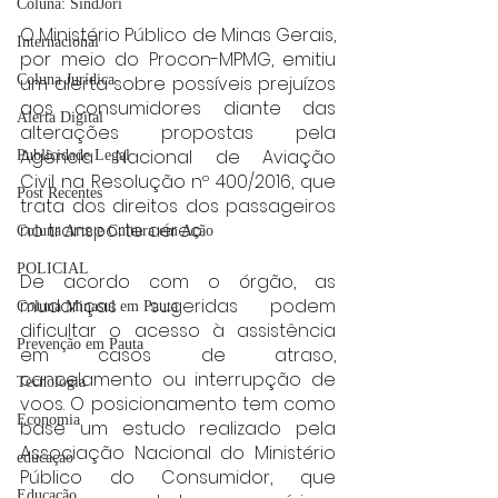
Coluna: SindJori
O Ministério Público de Minas Gerais, 
Internacional
por meio do Procon-MPMG, emitiu 
um alerta sobre possíveis prejuízos 
Coluna Jurídica
aos consumidores diante das 
Alerta Digital
alterações propostas pela 
Agência Nacional de Aviação 
Publicidade Legal
Civil na Resolução nº 400/2016, que 
Post Recentes
trata dos direitos dos passageiros 
no transporte aéreo.
Coluna Arte e Cultura em Ação
POLICIAL
De acordo com o órgão, as 
mudanças sugeridas podem 
Coluna Minasul em Pauta
dificultar o acesso à assistência 
Prevenção em Pauta
em casos de atraso, 
cancelamento ou interrupção de 
Tecnologia
voos. O posicionamento tem como 
Economia
base um estudo realizado pela 
Associação Nacional do Ministério 
educaçao
Público do Consumidor, que 
Educação