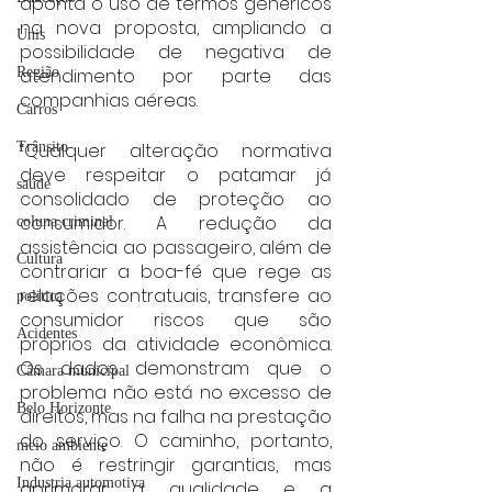
aponta o uso de termos genéricos 
na nova proposta, ampliando a 
Unis
possibilidade de negativa de 
atendimento por parte das 
Região
companhias aéreas.
Carros
“Qualquer alteração normativa 
Trânsito
deve respeitar o patamar já 
saúde
consolidado de proteção ao 
consumidor. A redução da 
coluna criminal
assistência ao passageiro, além de 
Cultura
contrariar a boa-fé que rege as 
relações contratuais, transfere ao 
politica
consumidor riscos que são 
Acidentes
próprios da atividade econômica. 
Os dados demonstram que o 
Câmara municipal
problema não está no excesso de 
Belo Horizonte
direitos, mas na falha na prestação 
do serviço. O caminho, portanto, 
meio ambiente
não é restringir garantias, mas 
Industria automotiva
aprimorar a qualidade e a 