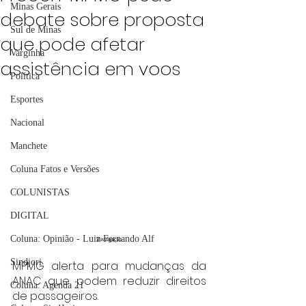
Minas Gerais
debate sobre proposta
Sul de Minas
que pode afetar
Varginha
assistência em voos
Política
Esportes
Nacional
Manchete
Coluna Fatos e Versões
COLUNISTAS
DIGITAL
Coluna: Opinião - Luiz Fernando Alf
Divulgação
Sindjori
MPMG alerta para mudanças da 
ANAC que podem reduzir direitos 
Coluna: Agenda 21
de passageiros.