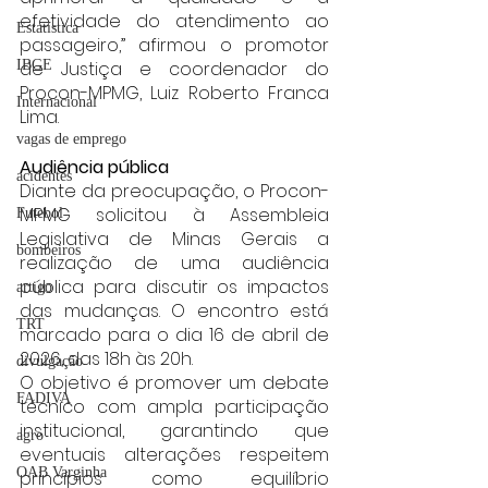
efetividade do atendimento ao 
Estatística
passageiro,” afirmou o promotor 
de Justiça e coordenador do 
IBGE
Procon-MPMG, Luiz Roberto Franca 
Internacional
Lima.
vagas de emprego
Audiência pública
acidentes
Diante da preocupação, o Procon-
MPMG solicitou à Assembleia 
Futebol
Legislativa de Minas Gerais a 
bombeiros
realização de uma audiência 
pública para discutir os impactos 
artigo
das mudanças. O encontro está 
TRT
marcado para o dia 16 de abril de 
2026, das 18h às 20h.
divulgação
O objetivo é promover um debate 
FADIVA
técnico com ampla participação 
institucional, garantindo que 
agro
eventuais alterações respeitem 
OAB Varginha
princípios como equilíbrio 