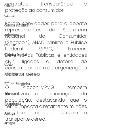
contratual, transparência e 
Clima
proteção ao consumidor.
Crime
Foram convidados para o debate 
coluna juridica
representantes da Secretaria 
Nacional do Consumidor 
colunista
(Senacon), ANAC, Ministério Público 
esporte
Federal, MPMG, Procons, 
Defensorias Públicas e entidades 
Coluna Social
civis ligadas à defesa do 
OAB
consumidor, além de organizações 
do setor aéreo.
Mistério
ET de Varginha
O Procon-MPMG também 
incentivou a participação da 
Abrasel
população, destacando que o 
tecnologia
tema impacta diretamente milhões 
de brasileiros que utilizam o 
Justiça
transporte aéreo.
artigos