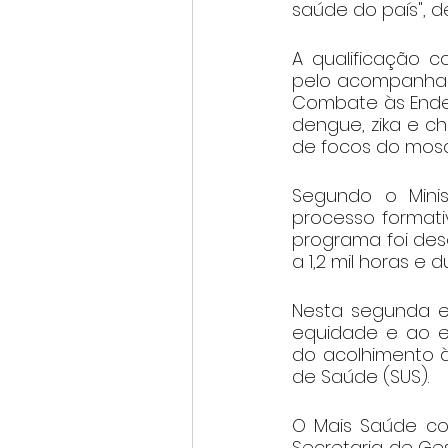
saúde do país", d
A qualificação c
pelo acompanhamen
Combate às Ende
dengue, zika e ch
de focos do mosq
Segundo o Minist
processo formativ
programa foi des
a 1,2 mil horas e
Nesta segunda ed
equidade e ao e
do acolhimento à
de Saúde (SUS).
O Mais Saúde com
Secretaria de Ge