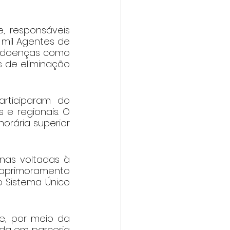
, responsáveis 
mil Agentes de 
 doenças como 
s de eliminação 
rticiparam do 
 e regionais. O 
rária superior 
nas voltadas à 
aprimoramento 
 Sistema Único 
e, por meio da 
da em parceria 