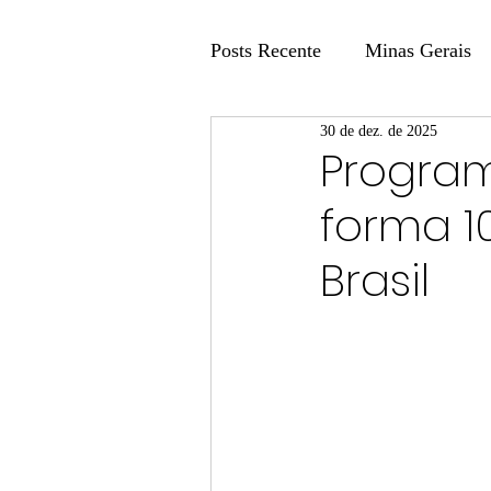
Posts Recente
Minas Gerais
30 de dez. de 2025
Coluna Fatos e Versões
Progra
forma 1
Coluna: Agenda 21
Colu
Brasil
Publicidade Legal
Post 
Coluna Minasul em Pauta
Unis
Região
Carros