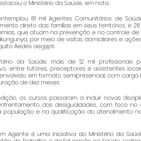
estacou o Ministério da Saúde, em nota.
ontemplou 81 mil Agentes Comunitários de Saúde
to direto das famílias em seus territórios, e 28 
mias, que atuam na prevenção e no controle de
ikungunya, por meio de visitas domiciliares e açõe
uito Aedes aegypti.
ério da Saúde, mais de 12 mil profissionais pa
o, entre tutores, preceptores e assistentes locais
envolvido em formato semipresencial, com carga ho
 duração de dez meses.
ição, os cursos passaram a incluir novas discipli
nfrentamento das desigualdades, com foco no 
 população e na qualificação do atendimento no
 Agente é uma iniciativa do Ministério da Saúd
stão do Trabalho e da Educação na Saúde, realiza