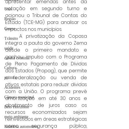
apresentar emendas antes da 
votação em segundo turno e 
Unis
acionou o Tribunal de Contas do 
Região
Estado (TCE-MG) para analisar os 
impactos nos municípios.
Carros
	A privatização da Copasa 
Trânsito
integra a pauta do governo Zema 
saúde
desde o primeiro mandato e 
ganhou impulso com o Programa 
coluna criminal
de Pleno Pagamento de Dívidas 
Cultura
dos Estados (Propag), que permite 
a federalização ou venda de 
politica
ativos estatais para reduzir dívidas 
Acidentes
com a União. O programa prevê 
Câmara municipal
amortização em até 30 anos e 
abatimento de juros caso os 
Belo Horizonte
recursos economizados sejam 
meio ambiente
reinvestidos em áreas estratégicas 
como segurança pública, 
Industria automotiva