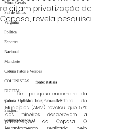
Minas Gerais
rejeitam privatização da
Sul de Minas
Copasa, revela pesquisa
Varginha
Política
Esportes
Nacional
Manchete
Coluna Fatos e Versões
COLUNISTAS
fonte: itatiaia
DIGITAL
	Uma pesquisa encomendada 
pela Associação Mineira de 
Coluna: Opinião - Luiz Fernando Alf
Municípios (AMM) revelou que 57% 
Sindjori
dos mineiros desaprovam a 
Coluna: Agenda 21
privatização da Copasa. O 
levantamento, realizado pelo 