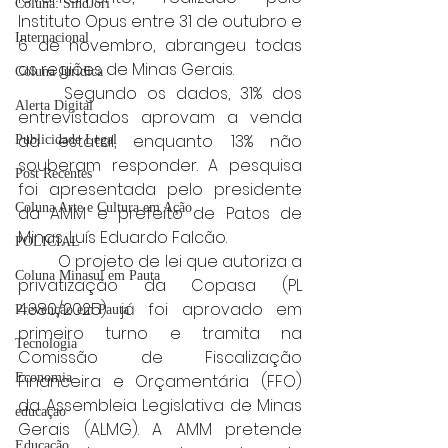
Coluna: SindJori
Instituto Opus entre 31 de outubro e 
Internacional
6 de novembro, abrangeu todas 
as regiões de Minas Gerais.
Coluna Jurídica
	Segundo os dados, 31% dos 
Alerta Digital
entrevistados aprovam a venda 
da estatal, enquanto 13% não 
Publicidade Legal
souberam responder. A pesquisa 
Post Recentes
foi apresentada pelo presidente 
Coluna Arte e Cultura em Ação
da AMM e prefeito de Patos de 
Minas, Luís Eduardo Falcão.
POLICIAL
	O projeto de lei que autoriza a 
Coluna Minasul em Pauta
privatização da Copasa (PL 
4.380/2025) já foi aprovado em 
Prevenção em Pauta
primeiro turno e tramita na 
Tecnologia
Comissão de Fiscalização 
Economia
Financeira e Orçamentária (FFO) 
da Assembleia Legislativa de Minas 
educaçao
Gerais (ALMG). A AMM pretende 
Educação