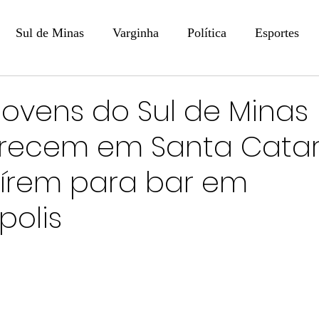
Sul de Minas
Varginha
Política
Esportes
COLUNISTAS
DIGITAL
Coluna: Opinião - Luiz F
jovens do Sul de Minas
recem em Santa Catar
na: SindJori
Internacional
Coluna Jurídica
Aler
írem para bar em
Recentes
Coluna Arte e Cultura em Ação
POLICIAL
polis
Prevenção em Pauta
Tecnologia
Economia
e