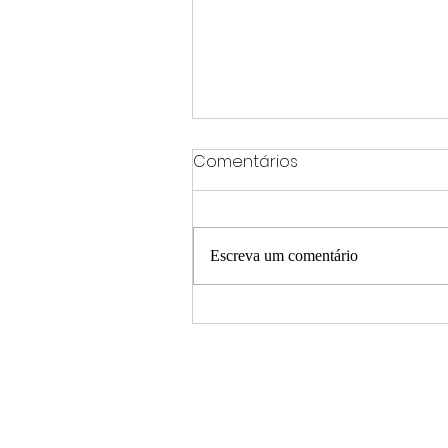
Comentários
Escreva um comentário
Brasil participa de grande
exercício militar liderado
pelos EUA no Panamá