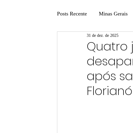
Posts Recente
Minas Gerais
31 de dez. de 2025
Coluna Fatos e Versões
Quatro 
desapa
Coluna: Agenda 21
Colu
após sa
Publicidade Legal
Post 
Florianó
Coluna Minasul em Pauta
Unis
Região
Carros