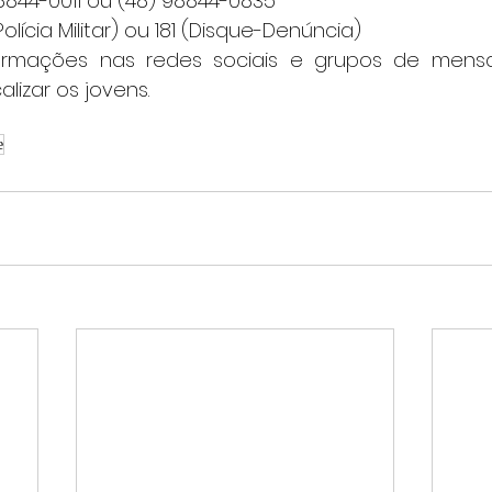
8844-0011 ou (48) 98844-0835
olícia Militar) ou 181 (Disque-Denúncia)
formações nas redes sociais e grupos de men
lizar os jovens.
e