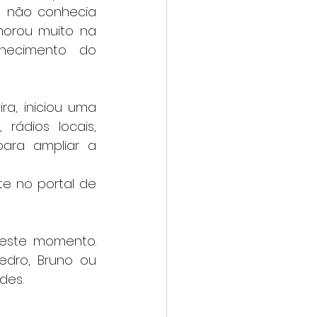
le não conhecia 
horou muito na 
hecimento do 
rádios locais, 
ara ampliar a 
dro, Bruno ou 
des.