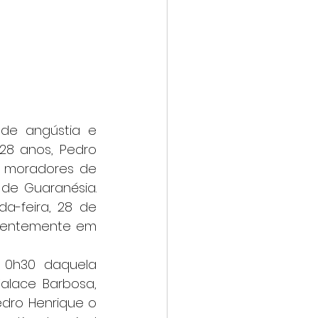
28 anos, Pedro 
— moradores de 
e Guaranésia. 
-feira, 28 de 
centemente em 
alace Barbosa, 
dro Henrique o 