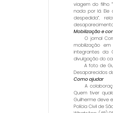
viagem do filho. 
nada por lá. Ele
despedida”, re
desaparecimento n
Mobilização e cor
	O jornal Correio Sudoeste, por meio da jornalista Lucinéia Vieira, iniciou uma 
mobilização em S
integrantes da 
divulgação do ca
	A foto de Guilherme Macedo de Almeida já consta oficialmente no portal de 
Desaparecidos da 
Como ajudar
	A colaboração da população é considerada fundamental neste momento. 
Quem tiver qualq
Guilherme deve e
Polícia Civil de S