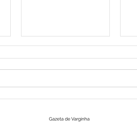
Anvisa determina
An
apreensão de seis tipos
sup
de sal vendidos
int
Gazeta de Varginha
irregularmente pela
ide
internet