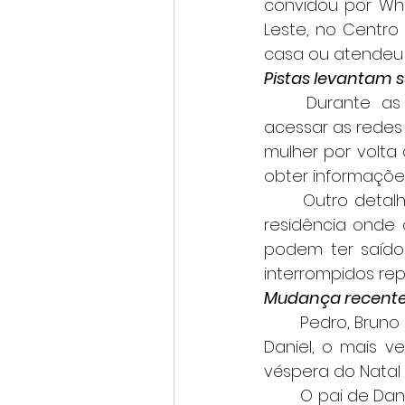
convidou por Wha
Leste, no Centro
casa ou atendeu 
Pistas levantam 
	Durante as primeiras apurações, a família de Pedro Henrique conseguiu 
acessar as redes 
mulher por volta
obter informações
	Outro detalhe que aumentou a preocupação foi a situação encontrada na 
residência onde 
podem ter saído
interrompidos re
Mudança recente
	Pedro, Bruno e Guilherme estavam em Santa Catarina há cerca de dois meses. 
Daniel, o mais v
véspera do Natal 
	O pai de Daniel, que se recupera de uma cirurgia, contou que tentou impedir a 