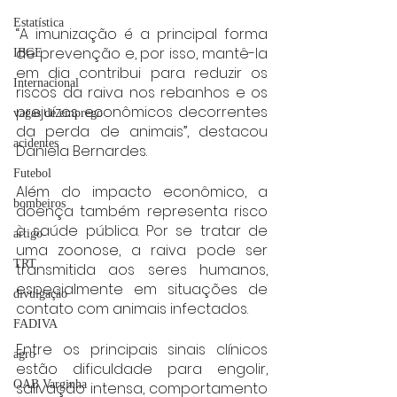
Estatística
“A imunização é a principal forma 
de prevenção e, por isso, mantê-la 
IBGE
em dia contribui para reduzir os 
Internacional
riscos da raiva nos rebanhos e os 
prejuízos econômicos decorrentes 
vagas de emprego
da perda de animais”, destacou 
acidentes
Daniela Bernardes.
Futebol
Além do impacto econômico, a 
bombeiros
doença também representa risco 
à saúde pública. Por se tratar de 
artigo
uma zoonose, a raiva pode ser 
TRT
transmitida aos seres humanos, 
especialmente em situações de 
divulgação
contato com animais infectados.
FADIVA
Entre os principais sinais clínicos 
agro
estão dificuldade para engolir, 
OAB Varginha
salivação intensa, comportamento 