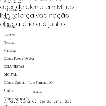
Minas Gerais
acende alerta em Minas;
Sul de Minas
IMA reforça vacinação
Varginha
obrigatória até junho
Política
Esportes
Nacional
Manchete
Coluna Fatos e Versões
COLUNISTAS
DIGITAL
Coluna: Opinião - Luiz Fernando Alf
Sindjori
Divulgação
Coluna: Agenda 21
A raiva continua sendo uma das 