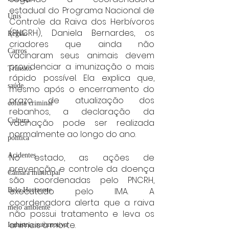
estadual do Programa Nacional de 
Unis
Controle da Raiva dos Herbívoros 
(PNCRH), Daniela Bernardes, os 
Região
criadores que ainda não 
Carros
vacinaram seus animais devem 
providenciar a imunização o mais 
Trânsito
rápido possível. Ela explica que, 
saúde
mesmo após o encerramento do 
prazo de atualização dos 
coluna criminal
rebanhos, a declaração da 
Cultura
vacinação pode ser realizada 
normalmente ao longo do ano.
politica
Acidentes
No estado, as ações de 
prevenção e controle da doença 
Câmara municipal
são coordenadas pelo PNCRH, 
executado pelo IMA. A 
Belo Horizonte
coordenadora alerta que a raiva 
meio ambiente
não possui tratamento e leva os 
animais à morte.
Industria automotiva