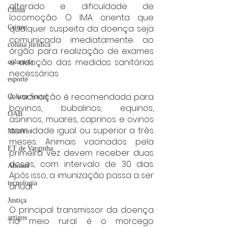
alterado e dificuldade de 
Clima
locomoção. O IMA orienta que 
qualquer suspeita da doença seja 
Crime
comunicada imediatamente ao 
coluna juridica
órgão para realização de exames 
e adoção das medidas sanitárias 
colunista
necessárias.
esporte
A vacinação é recomendada para 
Coluna Social
bovinos, bubalinos, equinos, 
OAB
asininos, muares, caprinos e ovinos 
com idade igual ou superior a três 
Mistério
meses. Animais vacinados pela 
ET de Varginha
primeira vez devem receber duas 
doses, com intervalo de 30 dias. 
Abrasel
Após isso, a imunização passa a ser 
tecnologia
anual.
Justiça
O principal transmissor da doença 
artigos
no meio rural é o morcego 