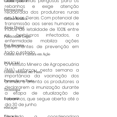
doenças mais perigosas para os 
Coluna: SindJori
rebanhos e exige atenção 
Internacional
redobrada dos produtores rurais 
em Minas Gerais. Com potencial de 
Coluna Jurídica
transmissão aos seres humanos e 
Alerta Digital
índice de letalidade de 100% entre 
os herbívoros infectados, a 
Publicidade Legal
enfermidade mobiliza ações 
Post Recentes
permanentes de prevenção em 
todo o estado.
Coluna Arte e Cultura em Ação
POLICIAL
O Instituto Mineiro de Agropecuária 
(IMA) reforçou nesta semana a 
Coluna Minasul em Pauta
importância da vacinação dos 
animais e orienta os produtores a 
Prevenção em Pauta
declararem a imunização durante 
Tecnologia
a etapa de atualização de 
rebanhos, que segue aberta até o 
Economia
dia 30 de junho.
educaçao
Segundo a coordenadora 
Educação