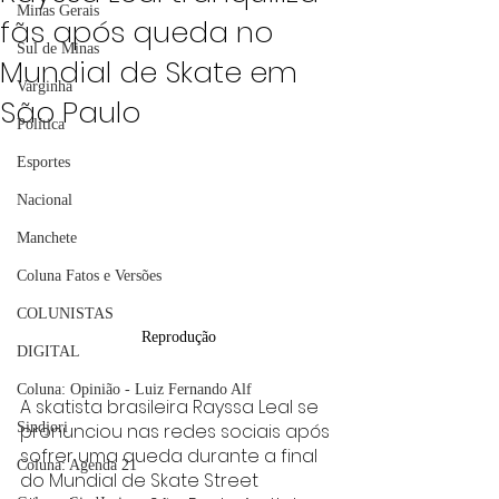
Minas Gerais
fãs após queda no
Sul de Minas
Mundial de Skate em
Varginha
São Paulo
Política
Esportes
Nacional
Manchete
Coluna Fatos e Versões
COLUNISTAS
Reprodução
DIGITAL
Coluna: Opinião - Luiz Fernando Alf
A skatista brasileira Rayssa Leal se 
Sindjori
pronunciou nas redes sociais após 
sofrer uma queda durante a final 
Coluna: Agenda 21
do Mundial de Skate Street 