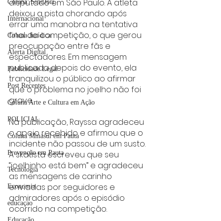
disputado em São Paulo. A atleta 
Coluna: SindJori
deixou a pista chorando após 
Internacional
errar uma manobra na tentativa 
final da competição, o que gerou 
Coluna Jurídica
preocupação entre fãs e 
Alerta Digital
espectadores. Em mensagem 
publicada depois do evento, ela 
Publicidade Legal
tranquilizou o público ao afirmar 
Post Recentes
que o problema no joelho não foi 
grave.
Coluna Arte e Cultura em Ação
POLICIAL
Na publicação, Rayssa agradeceu 
o apoio recebido e afirmou que o 
Coluna Minasul em Pauta
incidente não passou de um susto. 
Prevenção em Pauta
A skatista escreveu que seu 
“joelhinho está bem” e agradeceu 
Tecnologia
as mensagens de carinho 
enviadas por seguidores e 
Economia
admiradores após o episódio 
educaçao
ocorrido na competição.
Educação