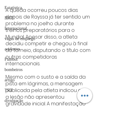
Estatística
A queda ocorreu poucos dias 
depois de Rayssa já ter sentido um 
IBGE
problema no joelho durante 
Internacional
treinos preparatórios para o 
Mundial. Apesar disso, a atleta 
vagas de emprego
decidiu competir e chegou à final 
acidentes
do torneio, disputando o título com 
outras competidoras 
Futebol
internacionais.
bombeiros
Mesmo com o susto e a saída da 
artigo
pista em lágrimas, a mensagem 
publicada pela atleta indicou que 
TRT
a lesão não apresentou 
divulgação
gravidade inicial. A manifestação 
nas redes sociais foi uma forma 
FADIVA
de tranquilizar fãs e seguidores 
agro
após a repercussão das imagens 
da queda durante a final do 
OAB Varginha