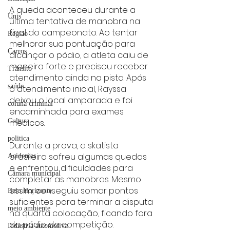
A queda aconteceu durante a 
Unis
última tentativa de manobra na 
final do campeonato. Ao tentar 
Região
melhorar sua pontuação para 
Carros
alcançar o pódio, a atleta caiu de 
maneira forte e precisou receber 
Trânsito
atendimento ainda na pista. Após 
saúde
o atendimento inicial, Rayssa 
deixou o local amparada e foi 
coluna criminal
encaminhada para exames 
Cultura
médicos.
politica
Durante a prova, a skatista 
brasileira sofreu algumas quedas 
Acidentes
e enfrentou dificuldades para 
Câmara municipal
completar as manobras. Mesmo 
assim, conseguiu somar pontos 
Belo Horizonte
suficientes para terminar a disputa 
meio ambiente
na quarta colocação, ficando fora 
do pódio da competição.
Industria automotiva