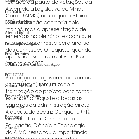
retirada da pauta de votações da 
Coluna: SindJori
Assembleia Legislativa de Minas 
Internacional
Gerais (ALMG) nesta quarta-feira 
(23). A votação ocorreria pela 
Coluna Jurídica
manhã, mas a apresentação de 
Alerta Digital
emendas no plenário fez com que 
o projeto retornasse para análise 
Publicidade Legal
das comissões. O reajuste, quando 
Post Recentes
aprovado, será retroativo a 1° de 
janeiro de 2025.
Coluna Arte e Cultura em Ação
POLICIAL
A oposição ao governo de Romeu 
Zema (Novo) tem utilizado a 
Coluna Minasul em Pauta
tramitação do projeto para tentar 
Prevenção em Pauta
estender o reajuste a todas as 
carreiras da administração direta. 
Tecnologia
A deputada Beatriz Cerqueira (PT), 
Economia
presidente da Comissão de 
Educação, Ciência e Tecnologia 
educaçao
da ALMG, ressaltou a importância 
Educação