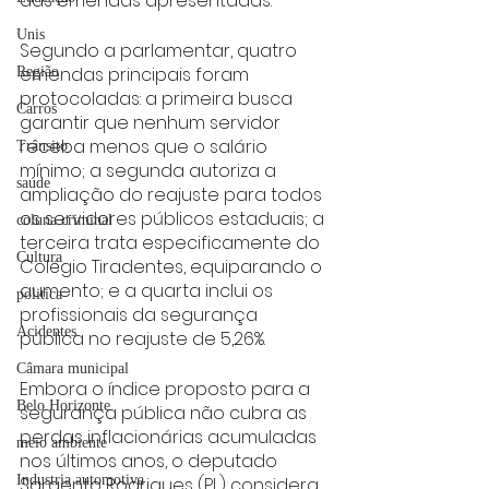
das emendas apresentadas.
Unis
Segundo a parlamentar, quatro 
emendas principais foram 
Região
protocoladas: a primeira busca 
Carros
garantir que nenhum servidor 
receba menos que o salário 
Trânsito
mínimo; a segunda autoriza a 
saúde
ampliação do reajuste para todos 
os servidores públicos estaduais; a 
coluna criminal
terceira trata especificamente do 
Cultura
Colégio Tiradentes, equiparando o 
aumento; e a quarta inclui os 
politica
profissionais da segurança 
Acidentes
pública no reajuste de 5,26%.
Câmara municipal
Embora o índice proposto para a 
Belo Horizonte
segurança pública não cubra as 
perdas inflacionárias acumuladas 
meio ambiente
nos últimos anos, o deputado 
Industria automotiva
Sargento Rodrigues (PL) considera 