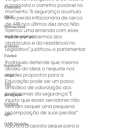
a proposta o caminho possível no 
Estatística
momento. “A segurança acumula 
uma perda inflacionária de cerca 
IBGE
de 44% nos últimos dez anos. Não 
Internacional
fizemos uma emenda com esse 
índice por sabermos dos 
vagas de emprego
obstáculos e da resistência no 
acidentes
Legislativo”, justificou o parlamentar.
Futebol
Rodrigues defende que, mesmo 
bombeiros
abaixo do ideal, o reajuste nos 
moldes propostos para a 
artigo
Educação pode ser um passo 
TRT
simbólico de valorização dos 
profissionais da segurança. “É 
divulgação
injusto que esses servidores não 
FADIVA
tenham sequer uma pequena 
recomposição de suas perdas.”
agro
OAB Varginha
Agora, a proposta segue para a 