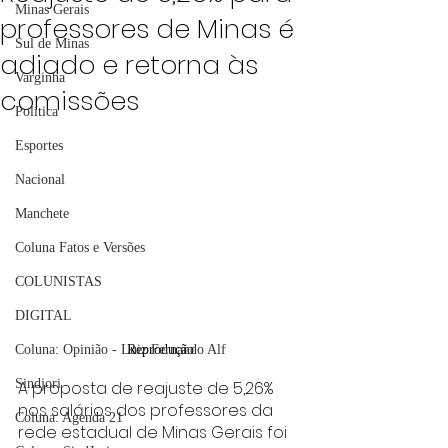
Minas Gerais
professores de Minas é
Sul de Minas
adiado e retorna às
Varginha
comissões
Política
Esportes
Nacional
Manchete
Coluna Fatos e Versões
COLUNISTAS
DIGITAL
Coluna: Opinião - Luiz Fernando Alf
Reprodução
Sindjori
A proposta de reajuste de 5,26% 
nos salários dos professores da 
Coluna: Agenda 21
rede estadual de Minas Gerais foi 