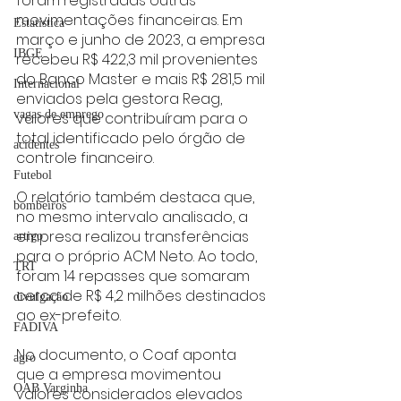
foram registradas outras 
movimentações financeiras. Em 
Estatística
março e junho de 2023, a empresa 
IBGE
recebeu R$ 422,3 mil provenientes 
do Banco Master e mais R$ 281,5 mil 
Internacional
enviados pela gestora Reag, 
vagas de emprego
valores que contribuíram para o 
total identificado pelo órgão de 
acidentes
controle financeiro.
Futebol
O relatório também destaca que, 
bombeiros
no mesmo intervalo analisado, a 
empresa realizou transferências 
artigo
para o próprio ACM Neto. Ao todo, 
TRT
foram 14 repasses que somaram 
cerca de R$ 4,2 milhões destinados 
divulgação
ao ex-prefeito.
FADIVA
No documento, o Coaf aponta 
agro
que a empresa movimentou 
OAB Varginha
valores considerados elevados 