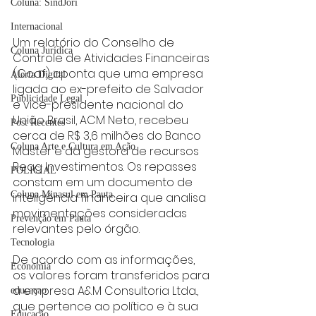
Coluna: SindJori
Internacional
Um relatório do Conselho de 
Coluna Jurídica
Controle de Atividades Financeiras 
(Coaf) aponta que uma empresa 
Alerta Digital
ligada ao ex-prefeito de Salvador 
Publicidade Legal
e vice-presidente nacional do 
União Brasil, ACM Neto, recebeu 
Post Recentes
cerca de R$ 3,6 milhões do Banco 
Coluna Arte e Cultura em Ação
Master e da gestora de recursos 
Reag Investimentos. Os repasses 
POLICIAL
constam em um documento de 
Coluna Minasul em Pauta
inteligência financeira que analisa 
movimentações consideradas 
Prevenção em Pauta
relevantes pelo órgão.
Tecnologia
De acordo com as informações, 
Economia
os valores foram transferidos para 
a empresa A&M Consultoria Ltda., 
educaçao
que pertence ao político e à sua 
Educação