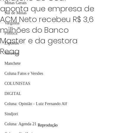
Minas Gerais
aponta que empresa de
Sul de Minas
ACM Neto recebeu R$ 3,6
Varginha
milhões do Banco
Política
Master e da gestora
Esportes
Reag
Nacional
Manchete
Coluna Fatos e Versões
COLUNISTAS
DIGITAL
Coluna: Opinião - Luiz Fernando Alf
Sindjori
Coluna: Agenda 21
Reprodução