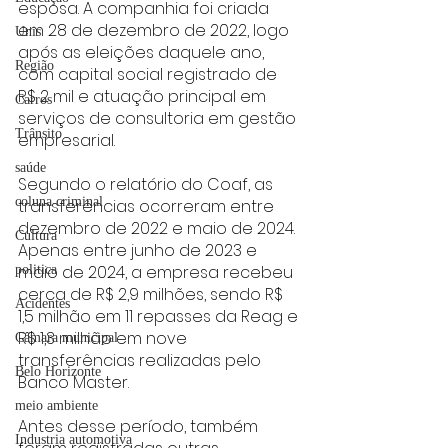
esposa. A companhia foi criada 
em 28 de dezembro de 2022, logo 
Unis
após as eleições daquele ano, 
Região
com capital social registrado de 
R$ 2 mil e atuação principal em 
Carros
serviços de consultoria em gestão 
Trânsito
empresarial.
saúde
Segundo o relatório do Coaf, as 
coluna criminal
transferências ocorreram entre 
dezembro de 2022 e maio de 2024. 
Cultura
Apenas entre junho de 2023 e 
maio de 2024, a empresa recebeu 
politica
cerca de R$ 2,9 milhões, sendo R$ 
Acidentes
1,5 milhão em 11 repasses da Reag e 
R$ 1,3 milhão em nove 
Câmara municipal
transferências realizadas pelo 
Belo Horizonte
Banco Master.
meio ambiente
Antes desse período, também 
Industria automotiva