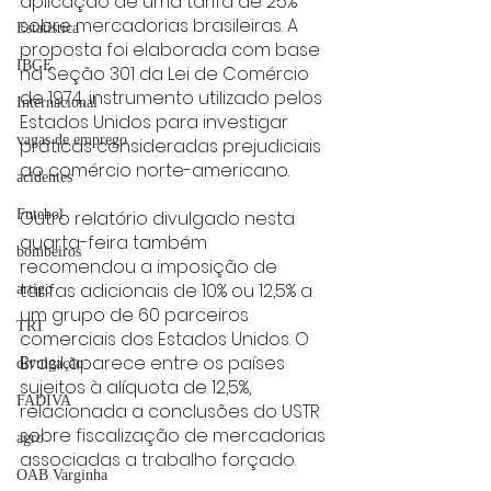
aplicação de uma tarifa de 25% 
sobre mercadorias brasileiras. A 
Estatística
proposta foi elaborada com base 
IBGE
na Seção 301 da Lei de Comércio 
de 1974, instrumento utilizado pelos 
Internacional
Estados Unidos para investigar 
vagas de emprego
práticas consideradas prejudiciais 
ao comércio norte-americano.
acidentes
Outro relatório divulgado nesta 
Futebol
quarta-feira também 
bombeiros
recomendou a imposição de 
tarifas adicionais de 10% ou 12,5% a 
artigo
um grupo de 60 parceiros 
TRT
comerciais dos Estados Unidos. O 
Brasil aparece entre os países 
divulgação
sujeitos à alíquota de 12,5%, 
FADIVA
relacionada a conclusões do USTR 
sobre fiscalização de mercadorias 
agro
associadas a trabalho forçado.
OAB Varginha