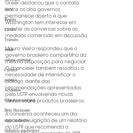
Greer destacou que o contato 
entre os dois governos 
Unis
permanece aberto e que 
Região
Washington tem interesse em 
manter as conversas sobre as 
Carros
medidas comerciais em discussão.
Trânsito
Mauro Vieira respondeu que o 
saúde
governo brasileiro compartilha da 
coluna criminal
mesma disposição para negociar. 
O chanceler também ressaltou a 
Cultura
necessidade de intensificar o 
diálogo diante das 
politica
recomendações apresentadas 
Acidentes
pelo USTR envolvendo novas 
tarifas sobre produtos brasileiros.
Câmara municipal
Belo Horizonte
A conversa aconteceu um dia 
após a divulgação de um relatório 
meio ambiente
do USTR que recomenda a 
Industria automotiva