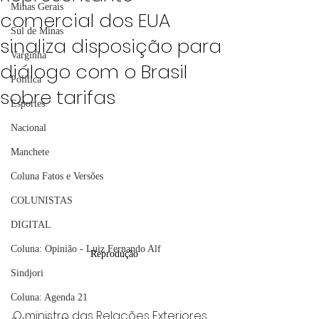
Minas Gerais
comercial dos EUA
Sul de Minas
sinaliza disposição para
Varginha
diálogo com o Brasil
Política
sobre tarifas
Esportes
Nacional
Manchete
Coluna Fatos e Versões
COLUNISTAS
DIGITAL
Coluna: Opinião - Luiz Fernando Alf
Reprodução
Sindjori
Coluna: Agenda 21
O ministro das Relações Exteriores, 