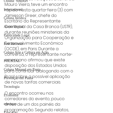
Coluna: SindJori
Mauro Vieira, teve um encontro 
rápido nesta quarta-feira (3) com 
Internacional
Jamieson Greer, chefe do 
Coluna Jurídica
Escritório do Representante 
Comercial da Casa Branca (USTR), 
Alerta Digital
durante reuniões ministeriais da 
Publicidade Legal
Organização para Cooperação e 
Desenvolvimento Econômico 
Post Recentes
(OCDE), em Paris. Durante a 
Coluna Arte e Cultura em Ação
conversa, o representante norte-
americano afirmou que existe 
POLICIAL
disposição dos Estados Unidos 
Coluna Minasul em Pauta
para continuar dialogando com o 
Brasil sobre a possível aplicação 
Prevenção em Pauta
de novas tarifas comerciais.
Tecnologia
O encontro ocorreu nos 
Economia
corredores do evento, pouco 
antes de um dos painéis da 
educaçao
programação. Segundo relatos, 
Educação