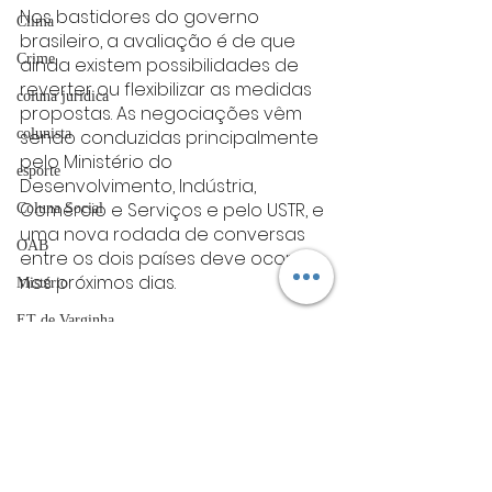
Nos bastidores do governo 
Clima
brasileiro, a avaliação é de que 
Crime
ainda existem possibilidades de 
reverter ou flexibilizar as medidas 
coluna juridica
propostas. As negociações vêm 
sendo conduzidas principalmente 
colunista
pelo Ministério do 
esporte
Desenvolvimento, Indústria, 
Comércio e Serviços e pelo USTR, e 
Coluna Social
uma nova rodada de conversas 
OAB
entre os dois países deve ocorrer 
nos próximos dias.
Mistério
ET de Varginha
O encontro em Paris foi 
interpretado como um sinal de 
Abrasel
manutenção do canal diplomático 
tecnologia
entre os dois governos em meio 
às discussões comerciais. Tanto 
Justiça
Brasil quanto Estados Unidos 
artigos
demonstraram disposição para 