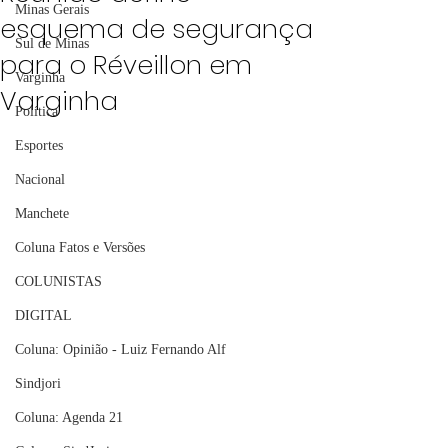
Minas Gerais
esquema de segurança
Sul de Minas
para o Réveillon em
Varginha
Varginha
Política
Esportes
Nacional
Manchete
Coluna Fatos e Versões
COLUNISTAS
DIGITAL
Coluna: Opinião - Luiz Fernando Alf
Sindjori
Coluna: Agenda 21