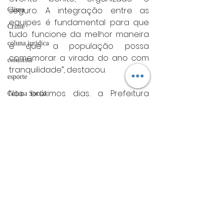
seguro. A integração entre as 
Clima
equipes é fundamental para que 
Crime
tudo funcione da melhor maneira 
coluna juridica
e que a população possa 
comemorar a virada do ano com 
colunista
tranquilidade”, destacou.
esporte
Nos próximos dias, a Prefeitura 
Coluna Social
divulgará mais informações sobre 
OAB
estrutura, programação musical e 
Mistério
orientações ao público.
ET de Varginha
A expectativa é de que o evento 
Abrasel
proporcione uma noite de 
comemoração segura, animada e 
tecnologia
inesquecível para toda a 
Justiça
população.
varginha
artigos