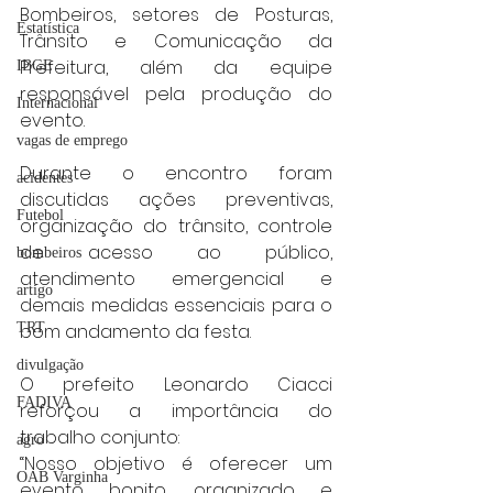
Bombeiros, setores de Posturas, 
Estatística
Trânsito e Comunicação da 
Prefeitura, além da equipe 
IBGE
responsável pela produção do 
Internacional
evento.
vagas de emprego
Durante o encontro foram 
acidentes
discutidas ações preventivas, 
Futebol
organização do trânsito, controle 
de acesso ao público, 
bombeiros
atendimento emergencial e 
artigo
demais medidas essenciais para o 
TRT
bom andamento da festa.
divulgação
O prefeito Leonardo Ciacci 
FADIVA
reforçou a importância do 
trabalho conjunto:
agro
“Nosso objetivo é oferecer um 
OAB Varginha
evento bonito, organizado e 