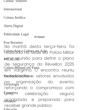
Coluna: SindJori
Internacional
Coluna Jurídica
Alerta Digital
Publicidade Legal
divulgaçao
Post Recentes
Na manhã desta terça-feira, foi 
Coluna Arte e Cultura em Ação
realizada na sede da Polícia Militar 
uma reunião para definir o plano 
POLICIAL
de segurança do Réveillon 2025 
Coluna Minasul em Pauta
em Varginha. O encontro reuniu 
autoridades e setores envolvidos 
Prevenção em Pauta
na organização do evento, 
Tecnologia
reforçando o compromisso com 
Economia
uma celebração segura, 
organizada e preparada para 
educaçao
receber grande público.
Educação