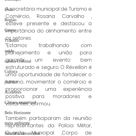
A secretária municipal de Turismo e 
Unis
Comércio, Rosana Carvalho , 
Região
esteve presente e destacou a 
importância do alinhamento entre 
Carros
os setores:
Trânsito
“Estamos trabalhando com 
saúde
planejamento e união para 
garantir um evento bem 
coluna criminal
estruturado e seguro. O Réveillon é 
Cultura
uma oportunidade de fortalecer o 
turismo, movimentar o comércio e 
politica
proporcionar uma experiência 
Acidentes
positiva para moradores e 
Câmara municipal
visitantes”, afirmou.
Belo Horizonte
Também participaram da reunião 
meio ambiente
representantes da Polícia Militar, 
Guarda Municipal ,Corpo de 
Industria automotiva