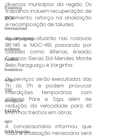
diversos municípios da região. Os 
Estatística
trabalhos incluem recuperação de 
pavimento, reforço na sinalização 
IBGE
e recomposição de taludes.
Internacional
As equipes atuarão nas rodovias 
vagas de emprego
BR-146 e MGC-491, passando por 
acidentes
cidades como Alfenas, Areado, 
Campos Gerais, Elói Mendes, Monte 
Futebol
Belo, Paraguaçu e Varginha.
bombeiros
Os serviços serão executados das 
artigo
7h às 17h e podem provocar 
TRT
interdições temporárias com 
sistema Pare e Siga, além de 
divulgação
redução da velocidade para 40 
FADIVA
km/h nos trechos em obras.
agro
A concessionária informou que 
OAB Varginha
toda a sinalização necessária será 