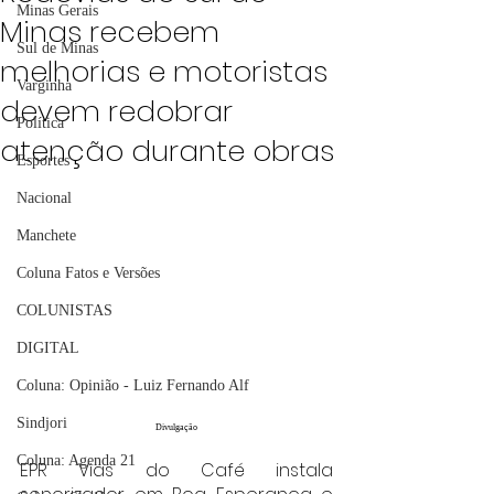
Minas Gerais
Minas recebem
Sul de Minas
melhorias e motoristas
Varginha
devem redobrar
Política
atenção durante obras
Esportes
Nacional
Manchete
Coluna Fatos e Versões
COLUNISTAS
DIGITAL
Coluna: Opinião - Luiz Fernando Alf
Sindjori
Divulgação
Coluna: Agenda 21
EPR Vias do Café instala 