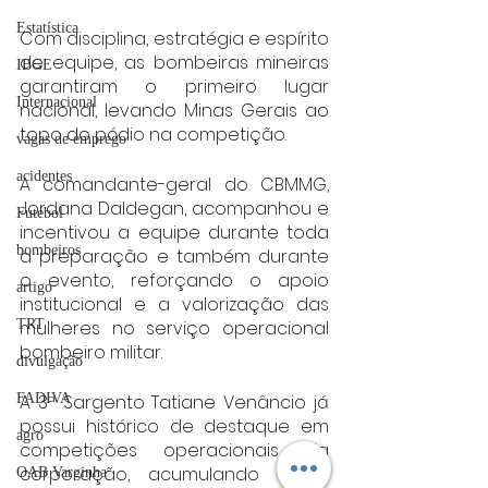
Estatística
Com disciplina, estratégia e espírito 
de equipe, as bombeiras mineiras 
IBGE
garantiram o primeiro lugar 
Internacional
nacional, levando Minas Gerais ao 
topo do pódio na competição.
vagas de emprego
acidentes
A comandante-geral do CBMMG, 
Jordana Daldegan, acompanhou e 
Futebol
incentivou a equipe durante toda 
bombeiros
a preparação e também durante 
o evento, reforçando o apoio 
artigo
institucional e a valorização das 
mulheres no serviço operacional 
TRT
bombeiro militar.
divulgação
A 3ª Sargento Tatiane Venâncio já 
FADIVA
possui histórico de destaque em 
agro
competições operacionais da 
corporação, acumulando títulos 
OAB Varginha