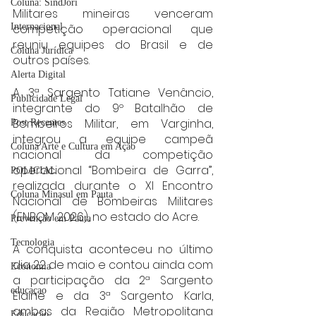
Coluna: SindJori
Militares mineiras venceram 
competição operacional que 
Internacional
reuniu equipes do Brasil e de 
Coluna Jurídica
outros países.
Alerta Digital
A 3ª Sargento Tatiane Venâncio, 
Publicidade Legal
integrante do 9º Batalhão de 
Bombeiros Militar, em Varginha, 
Post Recentes
integrou a equipe campeã 
Coluna Arte e Cultura em Ação
nacional da competição 
operacional “Bombeira de Garra”, 
POLICIAL
realizada durante o XI Encontro 
Coluna Minasul em Pauta
Nacional de Bombeiras Militares 
(ENBOM 2026), no estado do Acre.
Prevenção em Pauta
Tecnologia
A conquista aconteceu no último 
dia 22 de maio e contou ainda com 
Economia
a participação da 2ª Sargento 
educaçao
Elaine e da 3ª Sargento Karla, 
ambas da Região Metropolitana 
Educação