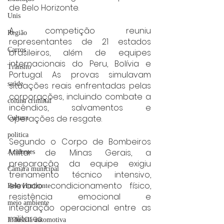
de Belo Horizonte.
Unis
A competição reuniu 
Região
representantes de 21 estados 
Carros
brasileiros, além de equipes 
internacionais do Peru, Bolívia e 
Trânsito
Portugal. As provas simulavam 
situações reais enfrentadas pelas 
saúde
corporações, incluindo combate a 
coluna criminal
incêndios, salvamentos e 
operações de resgate.
Cultura
politica
Segundo o Corpo de Bombeiros 
Militar de Minas Gerais, a 
Acidentes
preparação da equipe exigiu 
Câmara municipal
treinamento técnico intensivo, 
elevado condicionamento físico, 
Belo Horizonte
resistência emocional e 
meio ambiente
integração operacional entre as 
militares.
Industria automotiva