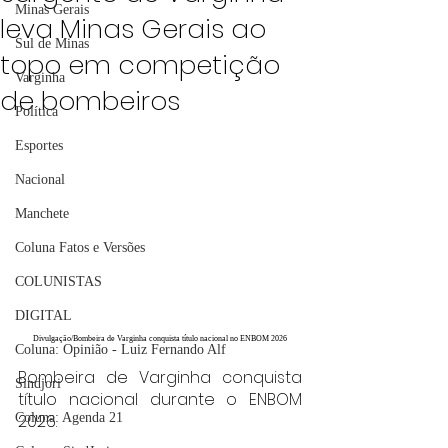
Minas Gerais
leva Minas Gerais ao
Sul de Minas
topo em competição
Varginha
de bombeiros
Política
Esportes
Nacional
Manchete
Coluna Fatos e Versões
COLUNISTAS
DIGITAL
Divulgação/Bombeira de Varginha conquista título nacional no ENBOM 2026
Coluna: Opinião - Luiz Fernando Alf
Bombeira de Varginha conquista 
Sindjori
título nacional durante o ENBOM 
2026.
Coluna: Agenda 21