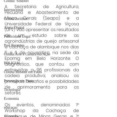
Coluna: SindJori
A Secretaria de Agricultura, 
Internacional
Pecuária e Abastecimento de 
Minas Gerais (Seapa) e a 
Coluna Jurídica
Universidade Federal de Viçosa 
Alerta Digital
(UFV) vão apresentar os resultados 
de um estudo sobre as 
Publicidade Legal
agroindústrias de queijo artesanal 
Post Recentes
e cachaça de alambique nos dias 
5 e 6 de novembro, na sede da 
Coluna Arte e Cultura em Ação
Epamig em Belo Horizonte. O 
diagnóstico, que contou com 
POLICIAL
entrevistas a 96 profissionais da 
Coluna Minasul em Pauta
cadeia produtiva, analisou os 
principais desafios e possibilidades 
Prevenção em Pauta
de aprimoramento para os 
Tecnologia
setores.
Economia
Os eventos, denominados 1º 
educaçao
Workshop da Cachaça de 
Alambique de Minas Gerais e 1º 
Educação