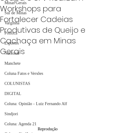
Minas Gerais
Workshops para
Sul de Minas
Fortalecer Cadeias
Varginha
Produtivas de Queijo e
Política
Cachaça em Minas
Esportes
Gerais
Nacional
Manchete
Coluna Fatos e Versões
COLUNISTAS
DIGITAL
Coluna: Opinião - Luiz Fernando Alf
Sindjori
Coluna: Agenda 21
Reprodução