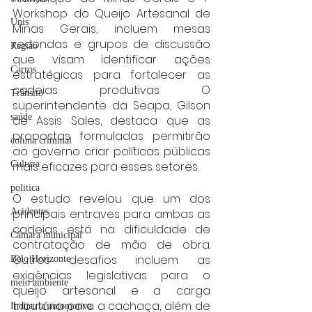
Workshop do Queijo Artesanal de 
Unis
Minas Gerais, incluem mesas 
redondas e grupos de discussão 
Região
que visam identificar ações 
Carros
estratégicas para fortalecer as 
cadeias produtivas. O 
Trânsito
superintendente da Seapa, Gilson 
saúde
de Assis Sales, destaca que as 
propostas formuladas permitirão 
coluna criminal
ao governo criar políticas públicas 
mais eficazes para esses setores.
Cultura
politica
O estudo revelou que um dos 
principais entraves para ambas as 
Acidentes
cadeias está na dificuldade de 
Câmara municipal
contratação de mão de obra. 
Outros desafios incluem as 
Belo Horizonte
exigências legislativas para o 
meio ambiente
queijo artesanal e a carga 
tributária para a cachaça, além de 
Industria automotiva