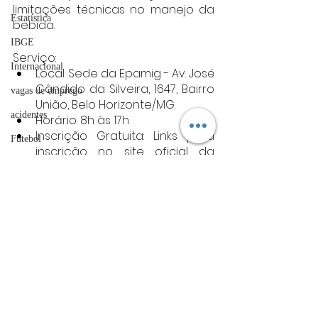
limitações técnicas no manejo da 
Estatística
bebida.
IBGE
Serviço:
Internacional
Local: Sede da Epamig - Av. José 
Cândido da Silveira, 1647, Bairro 
vagas de emprego
União, Belo Horizonte/MG.
acidentes
Horário: 8h às 17h
Inscrição Gratuita: Links para 
Futebol
inscrição no site oficial da 
bombeiros
Seapa.
Fonte: MG.Gov
artigo
minas gerais
TRT
Minas Gerais
divulgação
FADIVA
agro
Posts Relacionados
Ver tudo
OAB Varginha