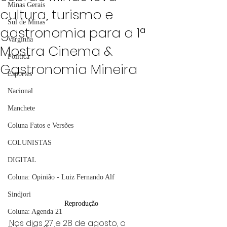
Minas Gerais
cultura, turismo e
Sul de Minas
gastronomia para a 1ª
Varginha
Mostra Cinema &
Política
Gastronomia Mineira
Esportes
Nacional
Manchete
Coluna Fatos e Versões
COLUNISTAS
DIGITAL
Coluna: Opinião - Luiz Fernando Alf
Sindjori
Reprodução
Coluna: Agenda 21
Nos dias 27 e 28 de agosto, o 