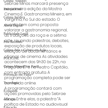
Coluna: SindJori
Sebrae Minas marcará presença 
na primeira edição da Mostra 
Internacional
Cinema & Gastronomia Mineira, em 
Coluna Jurídica
Varginha, no Sul do estado. O 
evento tem como proposta 
Alerta Digital
valorizar a gastronomia regional, 
Publicidade Legal
as tradições da roça e a sétima 
arte, reunindo palestras, debates, 
Post Recentes
exposição de produtos locais, 
Coluna Arte e Cultura em Ação
exibição de documentários e 
oficinas de cinema. As atividades 
POLICIAL
acontecem das 9h30 às 22h, na 
Praça do ET e no Teatro Capitólio, 
Coluna Minasul em Pauta
com entrada gratuita. A 
Prevenção em Pauta
programação completa pode ser 
conferida online.
Tecnologia
A programação contará com 
Economia
ações promovidas pelo Sebrae 
Minas. Entre elas, a palestra “A 
educaçao
política de Estado no audiovisual 
Educação