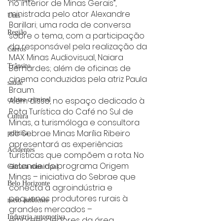
no interior de Minas Gerais”, 
ministrada pelo ator Alexandre 
Unis
Barillari; uma roda de conversa 
Região
sobre o tema, com a participação 
da responsável pela realização da 
Carros
MAX Minas Audiovisual, Naiara 
Trânsito
Bernardes; além de oficinas de 
cinema conduzidas pela atriz Paula 
saúde
Braum.
Além disso, no espaço dedicado à 
coluna criminal
Rota Turística do Café no Sul de 
Cultura
Minas, a turismóloga e consultora 
do Sebrae Minas Marília Ribeiro 
politica
apresentará as experiências 
Acidentes
turísticas que compõem a rota. No 
estande do programa Origem 
Câmara municipal
Minas – iniciativa do Sebrae que 
Belo Horizonte
conecta a agroindústria e 
pequenos produtores rurais à 
meio ambiente
grandes mercados – 
Industria automotiva
empreendedores da área 