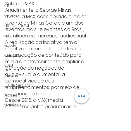
Sobre a MAX
Clima
Anualmente, o Sebrae Minas 
realiza a MAX, considerado o maior 
Crime
evento de Minas Gerais e um dos 
coluna juridica
eventos mais relevantes do Brasil, 
com foco no mercado audiovisual. 
colunista
A realização da inciativa tem o 
esporte
objetivo de fomentar a indústria 
de produção de conteúdo para 
Coluna Social
mídia e entretenimento, ampliar a 
OAB
geração de negócios do 
audiovisual e aumentar a 
Mistério
competitividade dos 
ET de Varginha
empreendimentos, por meio de 
qualificação técnica.
Abrasel
Desde 2016, a MAX media 
tecnologia
encontros entre produtores e 
exibidores, além de debates sobre 
Justiça
o futuro do setor. É considerado o 
maior salão de negócios mineiro, 
artigos