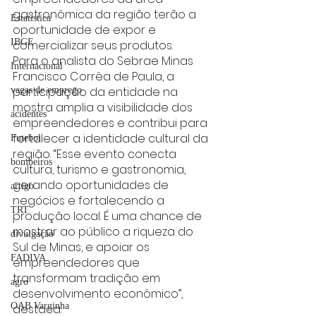
gastronômica da região terão a 
Estatística
oportunidade de expor e 
IBGE
comercializar seus produtos.
Para o analista do Sebrae Minas 
Internacional
Francisco Corrêa de Paula, a 
participação da entidade na 
vagas de emprego
mostra amplia a visibilidade dos 
acidentes
empreendedores e contribui para 
fortalecer a identidade cultural da 
Futebol
região. “Esse evento conecta 
bombeiros
cultura, turismo e gastronomia, 
gerando oportunidades de 
artigo
negócios e fortalecendo a 
TRT
produção local. É uma chance de 
mostrar ao público a riqueza do 
divulgação
Sul de Minas, e apoiar os 
FADIVA
empreendedores que 
transformam tradição em 
agro
desenvolvimento econômico”, 
OAB Varginha
destaca.