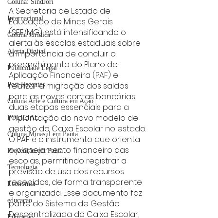
Coluna: SindJori
A Secretaria de Estado de 
Internacional
Educação de Minas Gerais 
(SEE/MG) está intensificando o 
Coluna Jurídica
alerta às escolas estaduais sobre 
Alerta Digital
a importância de concluir o 
preenchimento do Plano de 
Publicidade Legal
Aplicação Financeira (PAF) e 
realizar a migração dos saldos 
Post Recentes
para as novas contas bancárias, 
Coluna Arte e Cultura em Ação
duas etapas essenciais para a 
implantação do novo modelo de 
POLICIAL
gestão do Caixa Escolar no estado.
Coluna Minasul em Pauta
O PAF é o instrumento que orienta 
o planejamento financeiro das 
Prevenção em Pauta
escolas, permitindo registrar a 
Tecnologia
previsão de uso dos recursos 
recebidos, de forma transparente 
Economia
e organizada. Esse documento faz 
educaçao
parte do Sistema de Gestão 
Descentralizada do Caixa Escolar, 
Educação