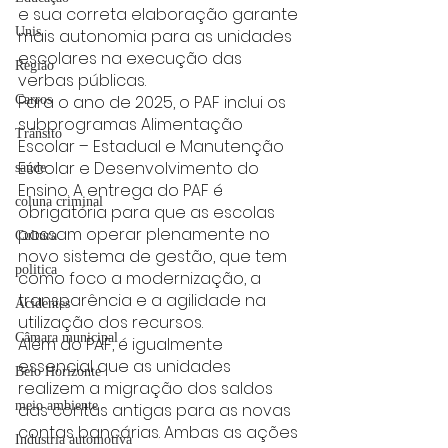
e sua correta elaboração garante 
Unis
mais autonomia para as unidades 
escolares na execução das 
Região
verbas públicas.
Para o ano de 2025, o PAF inclui os 
Carros
subprogramas Alimentação 
Trânsito
Escolar – Estadual e Manutenção 
Escolar e Desenvolvimento do 
saúde
Ensino. A entrega do PAF é 
coluna criminal
obrigatória para que as escolas 
possam operar plenamente no 
Cultura
novo sistema de gestão, que tem 
politica
como foco a modernização, a 
transparência e a agilidade na 
Acidentes
utilização dos recursos.
Câmara municipal
Além do PAF, é igualmente 
essencial que as unidades 
Belo Horizonte
realizem a migração dos saldos 
meio ambiente
das contas antigas para as novas 
contas bancárias. Ambas as ações 
Industria automotiva