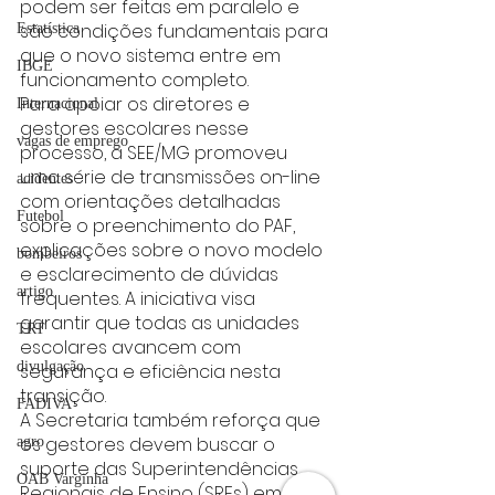
podem ser feitas em paralelo e 
são condições fundamentais para 
Estatística
que o novo sistema entre em 
IBGE
funcionamento completo.
Para apoiar os diretores e 
Internacional
gestores escolares nesse 
vagas de emprego
processo, a SEE/MG promoveu 
uma série de transmissões on-line 
acidentes
com orientações detalhadas 
Futebol
sobre o preenchimento do PAF, 
explicações sobre o novo modelo 
bombeiros
e esclarecimento de dúvidas 
artigo
frequentes. A iniciativa visa 
garantir que todas as unidades 
TRT
escolares avancem com 
divulgação
segurança e eficiência nesta 
transição.
FADIVA
A Secretaria também reforça que 
os gestores devem buscar o 
agro
suporte das Superintendências 
OAB Varginha
Regionais de Ensino (SREs) em 