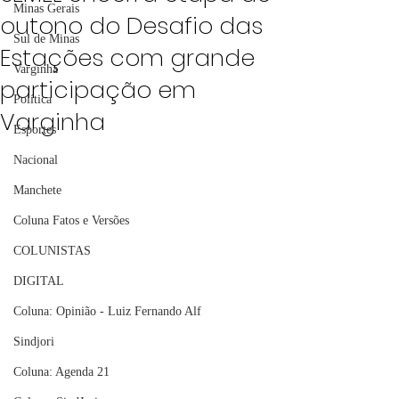
Minas Gerais
outono do Desafio das
Sul de Minas
Estações com grande
Varginha
participação em
Política
Varginha
Esportes
Nacional
Manchete
Coluna Fatos e Versões
COLUNISTAS
DIGITAL
Coluna: Opinião - Luiz Fernando Alf
Sindjori
Coluna: Agenda 21