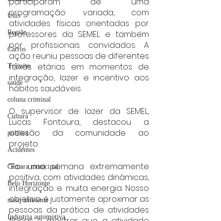
participaram de uma 
programação variada, com 
Unis
atividades físicas orientadas por 
Região
professores da SEMEL e também 
por profissionais convidados. A 
Carros
ação reuniu pessoas de diferentes 
faixas etárias em momentos de 
Trânsito
integração, lazer e incentivo aos 
saúde
hábitos saudáveis.
coluna criminal
O supervisor de lazer da SEMEL, 
Cultura
Lucas Fontoura, destacou a 
adesão da comunidade ao 
politica
projeto.
Acidentes
“Foi uma semana extremamente 
Câmara municipal
positiva, com atividades dinâmicas, 
Belo Horizonte
integração e muita energia. Nosso 
objetivo é justamente aproximar as 
meio ambiente
pessoas da prática de atividades 
Industria automotiva
físicas e mostrar que a atividade 