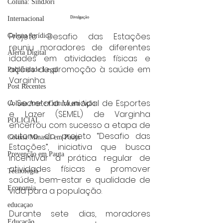
Coluna: SindJori
Internacional
Divulgação
Projeto Desafio das Estações 
Coluna Jurídica
reuniu moradores de diferentes 
Alerta Digital
idades em atividades físicas e 
ações de promoção à saúde em 
Publicidade Legal
Varginha.
Post Recentes
A Secretaria Municipal de Esportes 
Coluna Arte e Cultura em Ação
e Lazer (SEMEL) de Varginha 
POLICIAL
encerrou com sucesso a etapa de 
outono do projeto “Desafio das 
Coluna Minasul em Pauta
Estações”, iniciativa que busca 
Prevenção em Pauta
incentivar a prática regular de 
atividades físicas e promover 
Tecnologia
saúde, bem-estar e qualidade de 
Economia
vida para a população.
educaçao
Durante sete dias, moradores 
Educação