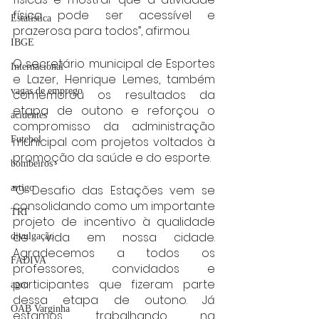
física pode ser acessível e 
Estatística
prazerosa para todos”, afirmou.
IBGE
O secretário municipal de Esportes 
Internacional
e Lazer, Henrique Lemes, também 
vagas de emprego
comemorou os resultados da 
etapa de outono e reforçou o 
acidentes
compromisso da administração 
Futebol
municipal com projetos voltados à 
promoção da saúde e do esporte.
bombeiros
artigo
“O Desafio das Estações vem se 
consolidando como um importante 
TRT
projeto de incentivo à qualidade 
de vida em nossa cidade. 
divulgação
Agradecemos a todos os 
FADIVA
professores, convidados e 
participantes que fizeram parte 
agro
dessa etapa de outono. Já 
OAB Varginha
estamos trabalhando na 