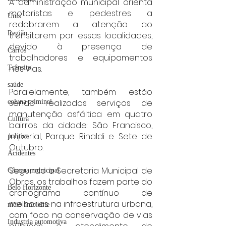
A administração municipal orienta 
motoristas e pedestres a 
Unis
redobrarem a atenção ao 
Região
transitarem por essas localidades, 
devido à presença de 
Carros
trabalhadores e equipamentos 
nas vias.
Trânsito
saúde
Paralelamente, também estão 
sendo realizados serviços de 
coluna criminal
manutenção asfáltica em quatro 
Cultura
bairros da cidade: São Francisco, 
Imperial, Parque Rinaldi e Sete de 
politica
Outubro.
Acidentes
Segundo a Secretaria Municipal de 
Câmara municipal
Obras, os trabalhos fazem parte do 
Belo Horizonte
cronograma contínuo de 
melhorias na infraestrutura urbana, 
meio ambiente
com foco na conservação de vias 
Industria automotiva