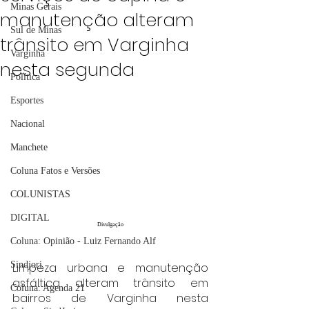
Minas Gerais
manutenção alteram
Sul de Minas
trânsito em Varginha
Varginha
nesta segunda
Política
Esportes
Nacional
Manchete
Coluna Fatos e Versões
COLUNISTAS
DIGITAL
Divulgação
Coluna: Opinião - Luiz Fernando Alf
Sindjori
Limpeza urbana e manutenção 
asfáltica alteram trânsito em 
Coluna: Agenda 21
bairros de Varginha nesta 