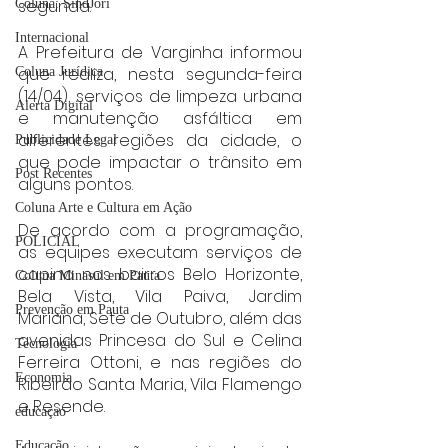
segunda.
Coluna: SindJori
Internacional
A Prefeitura de Varginha informou 
que realiza, nesta segunda-feira 
Coluna Jurídica
(14/04), serviços de limpeza urbana 
Alerta Digital
e manutenção asfáltica em 
diferentes regiões da cidade, o 
Publicidade Legal
que pode impactar o trânsito em 
Post Recentes
alguns pontos.
Coluna Arte e Cultura em Ação
De acordo com a programação, 
POLICIAL
as equipes executam serviços de 
capina nos bairros Belo Horizonte, 
Coluna Minasul em Pauta
Bela Vista, Vila Paiva, Jardim 
Prevenção em Pauta
Mariana, Sete de Outubro, além das 
avenidas Princesa do Sul e Celina 
Tecnologia
Ferreira Ottoni, e nas regiões do 
Economia
Ribeirão Santa Maria, Vila Flamengo 
e Resende.
educaçao
Educação