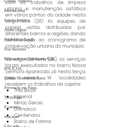
Coluna: SindJori
com os trabalhos de limpeza 
urbana e manutenção asfáltica 
Internacional
em vários pontos da cidade nesta 
terça-feira (26). As equipes de 
Coluna Jurídica
capina estão distribuídas por 
Alerta Digital
diferentes bairros e regiões, dando 
continuidade ao cronograma de 
Publicidade Legal
conservação urbana do município.
Post Recentes
Na segunda-feira (25), os serviços 
Coluna Arte e Cultura em Ação
foram executados no bairro Nossa 
POLICIAL
Senhora Aparecida. Já nesta terça, 
pelo menos 14 localidades 
Coluna Minasul em Pauta
recebem os trabalhos de capina:
Prevenção em Pauta
Três Bicas
Imperial
Tecnologia
Minas Gerais
Economia
Damasco
Centenário
educaçao
Bairro de Fátima
Educação