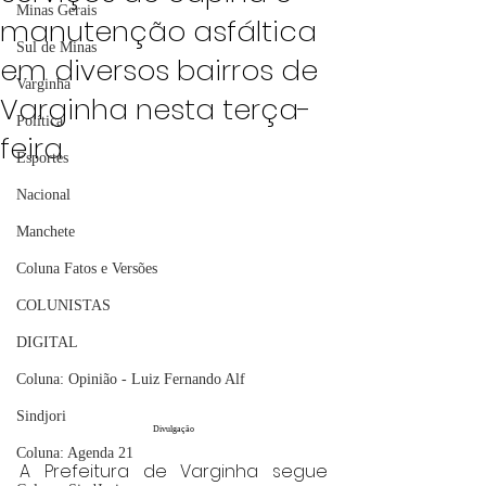
Minas Gerais
manutenção asfáltica
Sul de Minas
em diversos bairros de
Varginha
Varginha nesta terça-
Política
feira
Esportes
Nacional
Manchete
Coluna Fatos e Versões
COLUNISTAS
DIGITAL
Coluna: Opinião - Luiz Fernando Alf
Sindjori
Divulgação
Coluna: Agenda 21
A Prefeitura de Varginha segue 