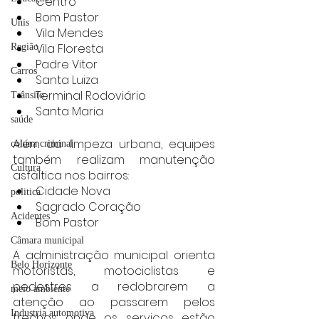
Centro
Bom Pastor
Unis
Vila Mendes
Vila Floresta
Região
Padre Vitor
Carros
Santa Luiza
Terminal Rodoviário
Trânsito
Santa Maria
saúde
Além da limpeza urbana, equipes 
coluna criminal
também realizam manutenção 
Cultura
asfáltica nos bairros:
Cidade Nova
politica
Sagrado Coração
Acidentes
Bom Pastor
Câmara municipal
A administração municipal orienta 
Belo Horizonte
motoristas, motociclistas e 
pedestres a redobrarem a 
meio ambiente
atenção ao passarem pelos 
Industria automotiva
trechos onde os serviços estão 