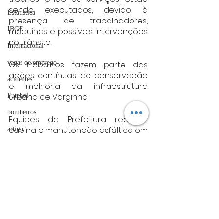
sendo executados, devido à 
Estatística
presença de trabalhadores, 
IBGE
máquinas e possíveis intervenções 
no trânsito.
Internacional
vagas de emprego
Os trabalhos fazem parte das 
ações contínuas de conservação 
acidentes
e melhoria da infraestrutura 
urbana de Varginha.
Futebol
bombeiros
Equipes da Prefeitura realizam 
capina e manutenção asfáltica em 
artigo
diversos bairros de Varginha nesta 
TRT
terça-feira.
divulgação
Fonte:PMV
varginha
FADIVA
Varginha
agro
OAB Varginha