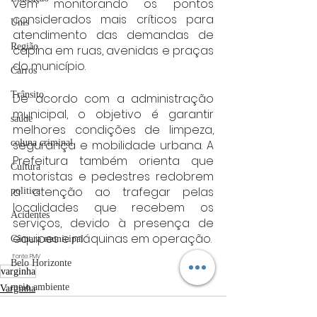
vem monitorando os pontos 
considerados mais críticos para 
Unis
atendimento das demandas de 
Região
capina em ruas, avenidas e praças 
do município.
Carros
Trânsito
De acordo com a administração 
municipal, o objetivo é garantir 
saúde
melhores condições de limpeza, 
coluna criminal
segurança e mobilidade urbana. A 
Prefeitura também orienta que 
Cultura
motoristas e pedestres redobrem 
a atenção ao trafegar pelas 
politica
localidades que recebem os 
Acidentes
serviços, devido à presença de 
equipes e máquinas em operação.
Câmara municipal
Fonte: PMV
Belo Horizonte
varginha
meio ambiente
Varginha
Industria automotiva