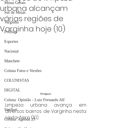
Minas Gerais
urbana alcançam
Sul de Minas
várias regiões de
Varginha
Varginha hoje (10)
Política
Esportes
Nacional
Manchete
Coluna Fatos e Versões
COLUNISTAS
DIGITAL
Divulgação
Coluna: Opinião - Luiz Fernando Alf
Limpeza urbana avança em 
Sindjori
diversos bairros de Varginha nesta 
sexta-feira (10).
Coluna: Agenda 21