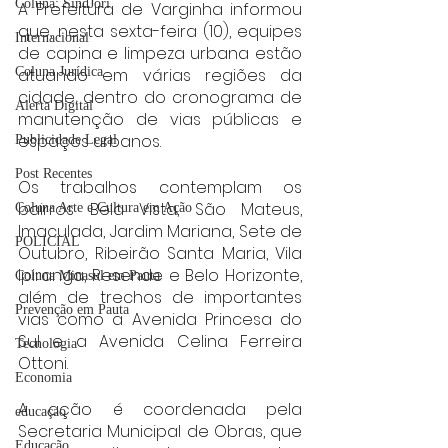
Coluna: SindJori
A Prefeitura de Varginha informou 
que, nesta sexta-feira (10), equipes 
Internacional
de capina e limpeza urbana estão 
Coluna Jurídica
atuando em várias regiões da 
cidade, dentro do cronograma de 
Alerta Digital
manutenção de vias públicas e 
espaços urbanos.
Publicidade Legal
Post Recentes
Os trabalhos contemplam os 
bairros Bela Vista, São Mateus, 
Coluna Arte e Cultura em Ação
Imaculada, Jardim Mariana, Sete de 
POLICIAL
Outubro, Ribeirão Santa Maria, Vila 
Ipiranga, Resende e Belo Horizonte, 
Coluna Minasul em Pauta
além de trechos de importantes 
Prevenção em Pauta
vias como a Avenida Princesa do 
Sul e a Avenida Celina Ferreira 
Tecnologia
Ottoni.
Economia
A ação é coordenada pela 
educaçao
Secretaria Municipal de Obras, que 
Educação