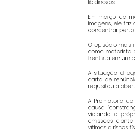
libidinosos.
Em março do mes
imagens, ele faz 
concentrar perto 
O episódio mais 
como motorista d
frentista em um p
A situação cheg
carta de renúnc
requisitou a abert
A Promotoria de
causa “constran
violando a próp
omissões diante 
vítimas a riscos fí