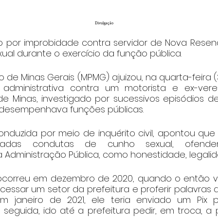
Divulgação
por improbidade contra servidor de Nova Resen
al durante o exercício da função pública.
co de Minas Gerais (MPMG) ajuizou, na quarta-feira (
administrativa contra um motorista e ex-ver
de Minas, investigado por sucessivos episódios d
 desempenhava funções públicas.
onduzida por meio de inquérito civil, apontou que o
eradas condutas de cunho sexual, ofendend
a Administração Pública, como honestidade, legalid
ocorreu em dezembro de 2020, quando o então ver
essar um setor da prefeitura e proferir palavras d
Em janeiro de 2021, ele teria enviado um Pix
 seguida, ido até a prefeitura pedir, em troca, a 