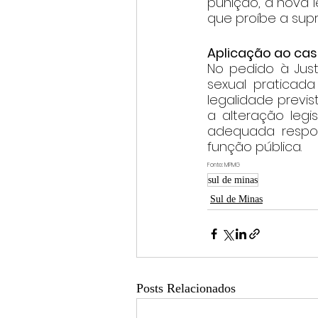
punição, a nova l
que proíbe a sup
Aplicação ao ca
No pedido à Jus
sexual praticada
legalidade previs
a alteração legi
adequada respon
função pública.
Fonte: MPMG
sul de minas
Sul de Minas
Posts Relacionados