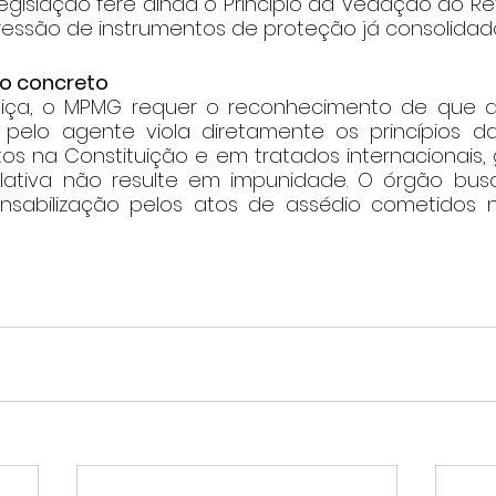
egislação fere ainda o Princípio da Vedação ao Ret
ressão de instrumentos de proteção já consolidad
so concreto
tiça, o MPMG requer o reconhecimento de que a
 pelo agente viola diretamente os princípios d
tos na Constituição e em tratados internacionais,
slativa não resulte em impunidade. O órgão bus
sabilização pelos atos de assédio cometidos no