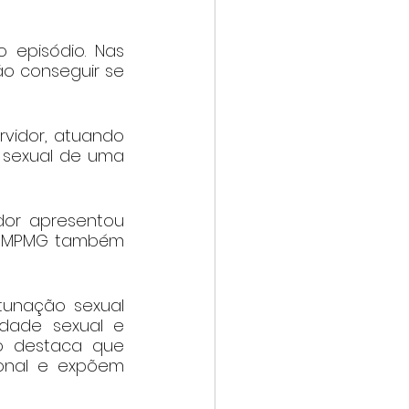
episódio. Nas 
o conseguir se 
vidor, atuando 
 sexual de uma 
or apresentou 
o MPMG também 
unação sexual 
dade sexual e 
o destaca que 
ional e expõem 