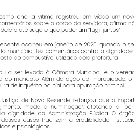
mo ano, a vítima registrou em vídeo um novo 
comentários sobre o corpo da servidora, afirma nã
dela e até sugere que poderiam “fugir juntos”.
recente ocorreu em janeiro de 2025, quando o ser
o município, fez comentários contra a dignidade
osto de combustível utilizado pela prefeitura.
ou a ser levada à Câmara Municipal, e o veread
ia ao mandato. Além da ação de improbidade, 
ura de inquérito policial para apuração criminal.
 Justiça de Nova Resende reforçou que a import
gimento, medo e humilhação”, afetando a liber
ria dignidade da Administração Pública. O órgã
desses casos fragilizam a credibilidade instituc
sicos e psicológicos.