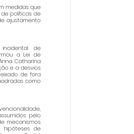
m medidas que 
e políticas de 
e ajustamento 
ncidental de 
ormou a Lei de 
Anna Catharina 
o e a desvios 
 deixado de fora 
quadradas como 
cionalidade, 
ssumidos pelo 
de mecanismos 
 hipóteses de 