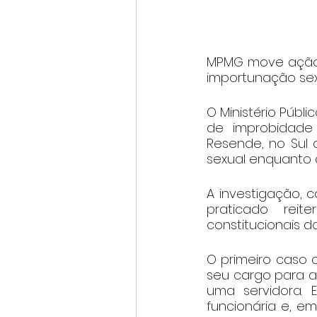
MPMG move ação 
importunação sexu
O Ministério Públi
de improbidade 
Resende, no Sul 
sexual enquanto
A investigação, c
praticado reit
constitucionais d
O primeiro caso 
seu cargo para ac
uma servidora. 
funcionária e, em