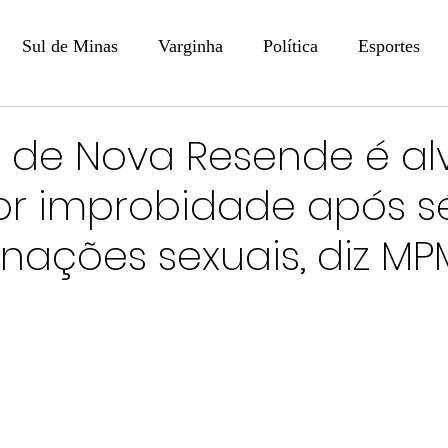
Sul de Minas
Varginha
Política
Esportes
COLUNISTAS
DIGITAL
Coluna: Opinião - Luiz F
r de Nova Resende é al
r improbidade após sé
na: SindJori
Internacional
Coluna Jurídica
Aler
nações sexuais, diz M
Recentes
Coluna Arte e Cultura em Ação
POLICIAL
Prevenção em Pauta
Tecnologia
Economia
e