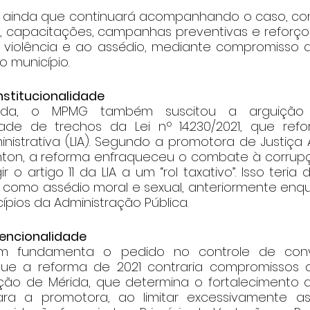
 ainda que continuará acompanhando o caso, co
, capacitações, campanhas preventivas e reforço d
violência e ao assédio, mediante compromisso d
 município.
nstitucionalidade
ada, o MPMG também suscitou a arguição i
idade de trechos da Lei nº 14.230/2021, que ref
nistrativa (LIA). Segundo a promotora de Justiça 
on, a reforma enfraqueceu o combate à corrupçã
ir o artigo 11 da LIA a um “rol taxativo”. Isso teria
 como assédio moral e sexual, anteriormente en
cípios da Administração Pública.
encionalidade
fundamenta o pedido no controle de conven
e a reforma de 2021 contraria compromissos a
ção de Mérida, que determina o fortalecimento 
Para a promotora, ao limitar excessivamente as