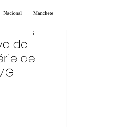
Nacional
Manchete
ernando Alf
Sindjori
vo de
rie de
ta Digital
PMG
ducaçao
Educação