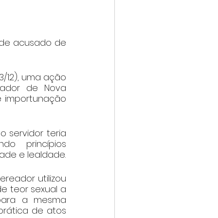
de acusado de 
3/12), uma ação 
eador de Nova 
e importunação 
 servidor teria 
o princípios 
ade e lealdade.
eador utilizou 
e teor sexual a 
 para a mesma 
prática de atos 