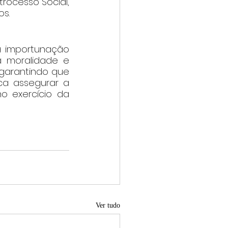
rocesso Social, 
os.
 importunação 
a moralidade e 
 garantindo que 
ca assegurar a 
 exercício da 
Ver tudo