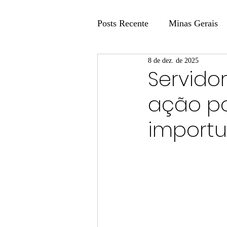
Posts Recente
Minas Gerais
8 de dez. de 2025
Coluna Fatos e Versões
Servido
ação po
Coluna: Agenda 21
Colu
importu
Publicidade Legal
Post 
Coluna Minasul em Pauta
Unis
Região
Carros