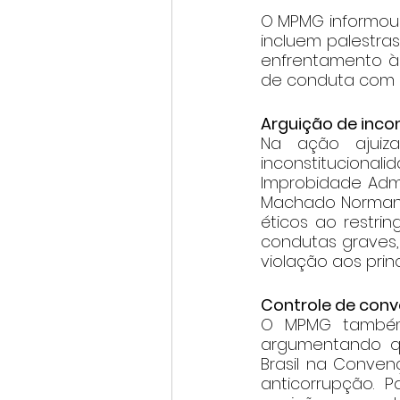
O MPMG informou
incluem palestras
enfrentamento à 
de conduta com o
Arguição de inco
Na ação ajuiz
inconstitucional
Improbidade Admi
Machado Normant
éticos ao restring
condutas graves,
violação aos prin
Controle de conv
O MPMG também 
argumentando qu
Brasil na Conven
anticorrupção. 