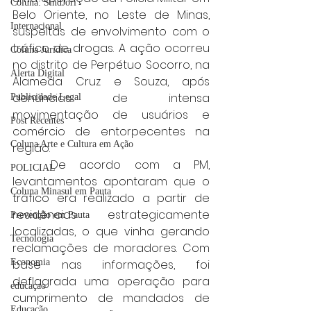
Coluna: SindJori
Belo Oriente, no Leste de Minas, 
Internacional
suspeitas de envolvimento com o 
tráfico de drogas. A ação ocorreu 
Coluna Jurídica
no distrito de Perpétuo Socorro, na 	
Alerta Digital
Alameda Cruz e Souza, após 
denúncias de intensa 
Publicidade Legal
movimentação de usuários e 
Post Recentes
comércio de entorpecentes na 
Coluna Arte e Cultura em Ação
região.
	De acordo com a PM, 
POLICIAL
levantamentos apontaram que o 
Coluna Minasul em Pauta
tráfico era realizado a partir de 
residências estrategicamente 
Prevenção em Pauta
localizadas, o que vinha gerando 
Tecnologia
reclamações de moradores. Com 
base nas informações, foi 
Economia
deflagrada uma operação para 
educaçao
cumprimento de mandados de 
Educação