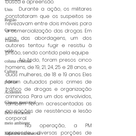
busca e apreensão.
	Durante a ação, os militares 
Unis
constataram que os suspeitos se 
Região
revezavam entre dois imóveis para 
a comercialização das drogas. Em 
Carros
uma das abordagens, um dos 
Trânsito
autores tentou fugir e resistiu à 
saúde
prisão, sendo contido pela equipe.
	Ao todo, foram presos cinco 
coluna criminal
homens, de 19, 21, 24, 25 e 28 anos, e 
Cultura
duas mulheres, de 18 e 19 anos. Eles 
foram autuados pelos crimes de 
politica
tráfico de drogas e organização 
Acidentes
criminosa. Para um dos envolvidos, 
também foram acrescentadas as 
Câmara municipal
acusações de resistência e lesão 
Belo Horizonte
corporal.
meio ambiente
	Na operação, a PM 
apreendeu diversas porções de 
Industria automotiva