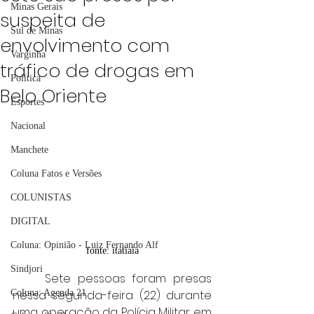
Minas Gerais
suspeita de
Sul de Minas
envolvimento com
Varginha
tráfico de drogas em
Política
Belo Oriente
Esportes
Nacional
Manchete
Coluna Fatos e Versões
COLUNISTAS
DIGITAL
Coluna: Opinião - Luiz Fernando Alf
fonte: itatiaia
Sindjori
	Sete pessoas foram presas 
nessa segunda-feira (22) durante 
Coluna: Agenda 21
uma operação da Polícia Militar em 