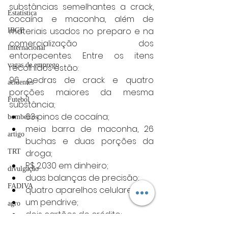
substâncias semelhantes a crack, 
Estatística
cocaína e maconha, além de 
materiais usados no preparo e na 
IBGE
comercialização dos 
Internacional
entorpecentes. Entre os itens 
vagas de emprego
recolhidos estão:
96 pedras de crack e quatro 
acidentes
porções maiores da mesma 
Futebol
substância;
63 pinos de cocaína;
bombeiros
meia barra de maconha, 26 
artigo
buchas e duas porções da 
droga;
TRT
R$ 2.030 em dinheiro;
divulgação
duas balanças de precisão;
FADIVA
quatro aparelhos celulares;
um pendrive;
agro
dois cartões de crédito;
OAB Varginha
um rolo de insufilm, lâminas e 