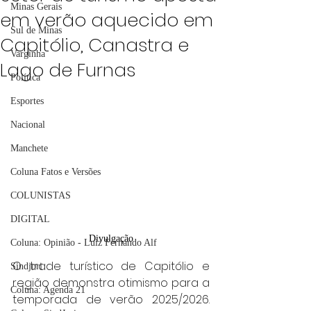
Minas Gerais
em verão aquecido em
Sul de Minas
Capitólio, Canastra e
Varginha
Lago de Furnas
Política
Esportes
Nacional
Manchete
Coluna Fatos e Versões
COLUNISTAS
DIGITAL
Divulgação
Coluna: Opinião - Luiz Fernando Alf
O trade turístico de Capitólio e 
Sindjori
região demonstra otimismo para a 
Coluna: Agenda 21
temporada de verão 2025/2026. 