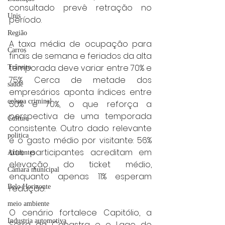
consultado prevê retração no 
Unis
período.
Região
A taxa média de ocupação para 
Carros
finais de semana e feriados da alta 
temporada deve variar entre 70% e 
Trânsito
75%. Cerca de metade dos 
saúde
empresários aponta índices entre 
coluna criminal
50% e 70%, o que reforça a 
perspectiva de uma temporada 
Cultura
consistente. Outro dado relevante 
politica
é o gasto médio por visitante: 56% 
dos participantes acreditam em 
Acidentes
elevação do ticket médio, 
Câmara municipal
enquanto apenas 11% esperam 
redução.
Belo Horizonte
meio ambiente
O cenário fortalece Capitólio, a 
Industria automotiva
Serra da Canastra e o Lago de 