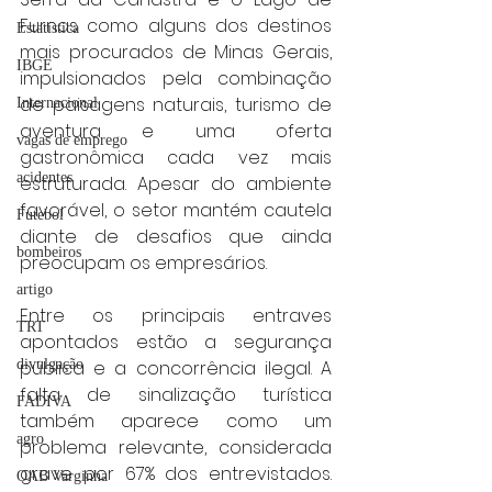
Furnas como alguns dos destinos 
Estatística
mais procurados de Minas Gerais, 
IBGE
impulsionados pela combinação 
de paisagens naturais, turismo de 
Internacional
aventura e uma oferta 
vagas de emprego
gastronômica cada vez mais 
acidentes
estruturada. Apesar do ambiente 
favorável, o setor mantém cautela 
Futebol
diante de desafios que ainda 
bombeiros
preocupam os empresários.
artigo
Entre os principais entraves 
TRT
apontados estão a segurança 
pública e a concorrência ilegal. A 
divulgação
falta de sinalização turística 
FADIVA
também aparece como um 
agro
problema relevante, considerada 
grave por 67% dos entrevistados. 
OAB Varginha