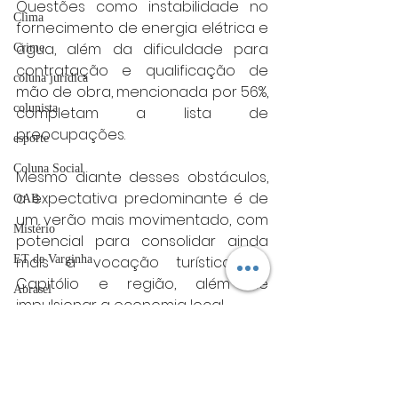
Questões como instabilidade no 
Clima
fornecimento de energia elétrica e 
água, além da dificuldade para 
Crime
contratação e qualificação de 
coluna juridica
mão de obra, mencionada por 56%, 
colunista
completam a lista de 
preocupações.
esporte
Coluna Social
Mesmo diante desses obstáculos, 
a expectativa predominante é de 
OAB
um verão mais movimentado, com 
Mistério
potencial para consolidar ainda 
mais a vocação turística de 
ET de Varginha
Capitólio e região, além de 
Abrasel
impulsionar a economia local.
tecnologia
Justiça
artigos