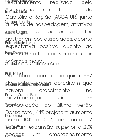
Levantamento realizado pela 
Coluna: SindJori
Associação de Turismo de 
Internacional
Capitólio e Região (ASCATUR), junto 
Coluna Jurídica
a meios de hospedagem, atrativos 
turísticos e estabelecimentos 
Alerta Digital
gastronômicos associados, aponta 
Publicidade Legal
expectativa positiva quanto ao 
aumento no fluxo de visitantes nos 
Post Recentes
próximos meses.
Coluna Arte e Cultura em Ação
POLICIAL
De acordo com a pesquisa, 55% 
dos entrevistados acreditam que 
Coluna Minasul em Pauta
haverá crescimento na 
Prevenção em Pauta
movimentação turística em 
comparação ao último verão. 
Tecnologia
Desse total, 44% projetam aumento 
Economia
entre 10% e 20%, enquanto 11% 
estimam expansão superior a 20%. 
educaçao
Apenas um empreendimento 
Educação