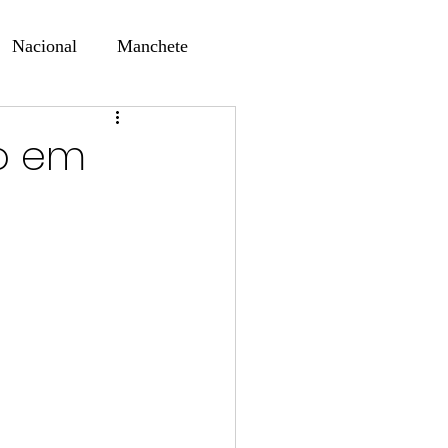
Nacional
Manchete
ernando Alf
Sindjori
ço em
ta Digital
ducaçao
Educação