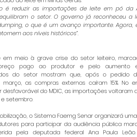
rcado do leite em Minas Gerais:
o é reduzir as importações de leite em pó da A
equilibram o setor. O governo já reconheceu a l
dumping, o que é um avanço importante. Agora, 
tornem aos níveis históricos”.
 em meio à grave crise do setor leiteiro, marc
preço pago ao produtor e pelo aumento ex
ados do setor mostram que, após o pedido de
março, as compras externas caíram 15%. No en
r desfavorável do MDIC, as importações voltaram a 
 e setembro.
mobilização, o Sistema Faemg Senar organizará um
utores para participar da audiência pública mar
erida pela deputada federal Ana Paula Leão.