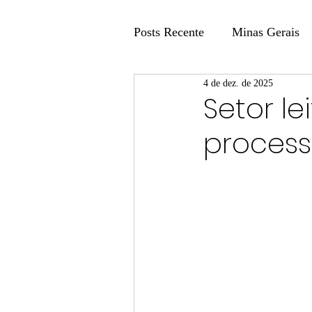
Posts Recente
Minas Gerais
4 de dez. de 2025
Coluna Fatos e Versões
Setor l
proces
Coluna: Agenda 21
Colu
Publicidade Legal
Post 
Coluna Minasul em Pauta
Unis
Região
Carros