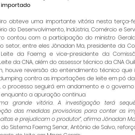
ó importado
ério do Desenvolvimento, Indústria, Comércio e Serv
ntro contou com a participação do ministro Gerald
o setor, entre eles Jônadan Ma, presidente da Co
Leite da Faemg e vice-presidente da Comissã
Leite da CNA, além do assessor técnico da CNA Gui
 houve reversão do entendimento técnico que in
idumping contra as importações de leite em pó da 
o, o processo seguirá em andamento e o governo
as enquanto a apuração continua.
ma grande vitória. A investigação terá sequ
ão das medidas provisórias para conter as imp
altas e prejudicam o produtor”, afirma Jônadan Ma