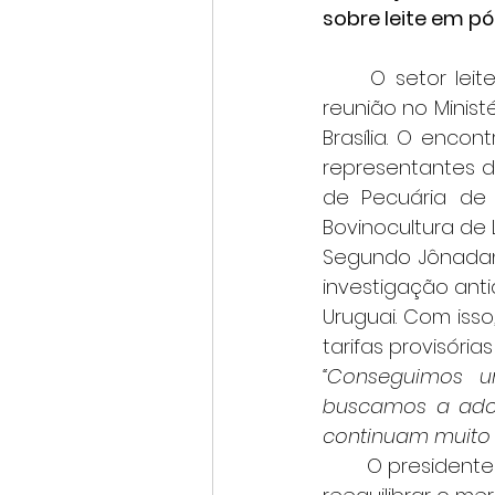
sobre leite em p
	O setor leiteiro obteve uma importante vitória nesta terça-feira (2/12), após 
reunião no Minist
Brasília. O enco
representantes d
de Pecuária de 
Bovinocultura de 
Segundo Jônadan,
investigação ant
Uruguai. Com iss
tarifas provisóri
“Conseguimos u
buscamos a adoç
continuam muito 
	O presidente do Sistema Faemg Senar, Antônio de Salvo, reforça a urgência de 