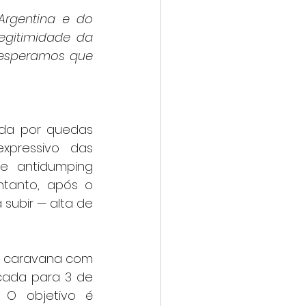
rgentina e do 
egitimidade da 
esperamos que 
ada por quedas 
pressivo das 
 antidumping 
tanto, após o 
subir — alta de 
a caravana com 
cada para 3 de 
 O objetivo é 