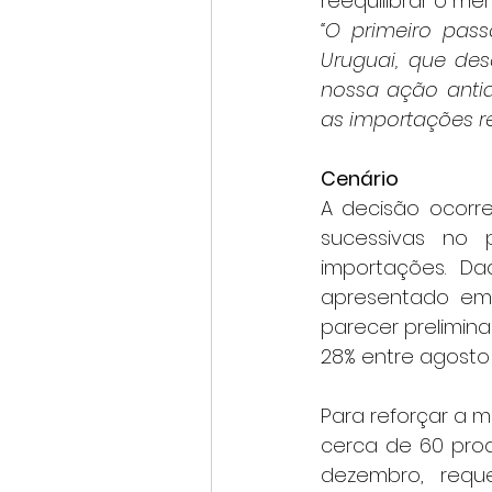
reequilibrar o me
“O primeiro pass
Uruguai, que des
nossa ação anti
as importações re
Cenário
A decisão ocorre
sucessivas no 
importações. D
apresentado em 
parecer prelimina
28% entre agosto
Para reforçar a 
cerca de 60 prod
dezembro, requ