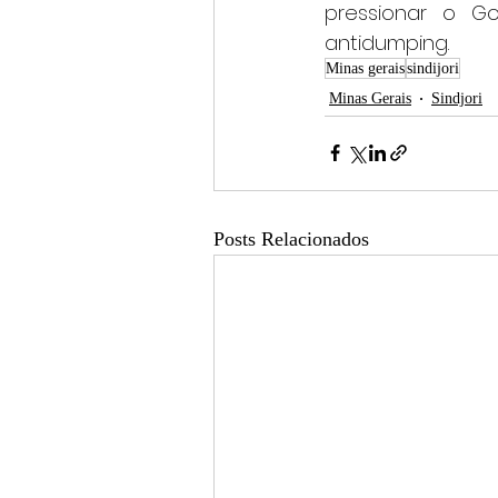
pressionar o G
antidumping.
Minas gerais
sindijori
Minas Gerais
Sindjori
Posts Relacionados