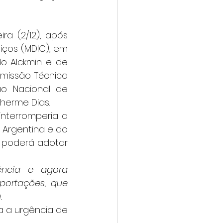
iços (MDIC), em 
o Alckmin e de 
missão Técnica 
o Nacional de 
lherme Dias.
terromperia a 
Argentina e do 
 poderá adotar 
ência e agora 
ortações, que 
.