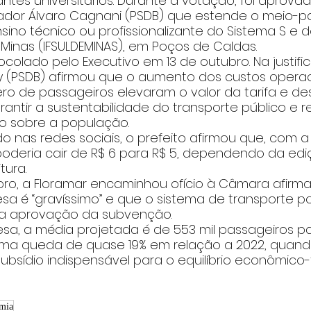
antes universitários. Durante a votação, foi aprova
or Álvaro Cagnani (PSDB) que estende o meio-pa
ino técnico ou profissionalizante do Sistema S e do
 Minas (IFSULDEMINAS), em Poços de Caldas.
ocolado pelo Executivo em 13 de outubro. Na justifica
ey (PSDB) afirmou que o aumento dos custos operac
o de passageiros elevaram o valor da tarifa e de
ntir a sustentabilidade do transporte público e re
o sobre a população. 
o nas redes sociais, o prefeito afirmou que, com 
a poderia cair de R$ 6 para R$ 5, dependendo da ed
tura.
ro, a Floramar encaminhou ofício à Câmara afirm
a é “gravíssimo” e que o sistema de transporte po
a aprovação da subvenção. 
a, a média projetada é de 553 mil passageiros p
ma queda de quase 19% em relação a 2022, quando 
subsídio indispensável para o equilíbrio econômico-
mia