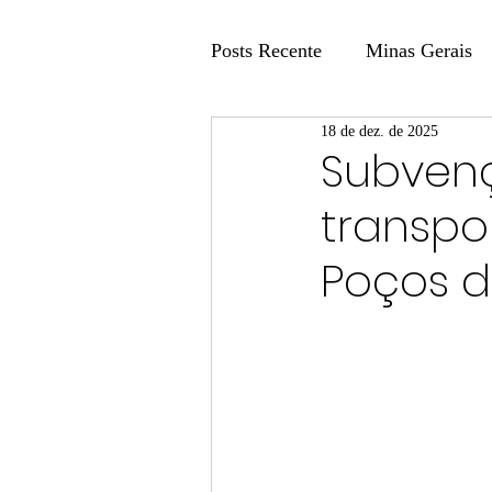
Posts Recente
Minas Gerais
18 de dez. de 2025
Coluna Fatos e Versões
Subvenç
transpo
Coluna: Agenda 21
Colu
Poços d
Publicidade Legal
Post 
Coluna Minasul em Pauta
Unis
Região
Carros