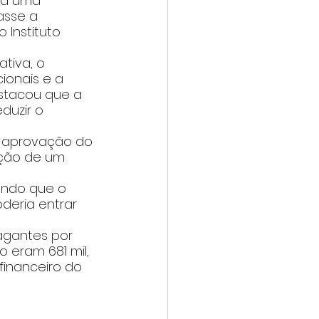
da uma 
sse a 
 Instituto 
tiva, o 
ionais e a 
stacou que a 
duzir o 
a aprovação do 
ição de um 
ando que o 
deria entrar 
agantes por 
eram 681 mil, 
financeiro do 