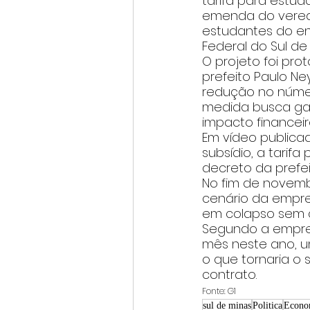
tarifa para estud
emenda do veread
estudantes do ens
Federal do Sul de
O projeto foi prot
prefeito Paulo N
redução no númer
medida busca gara
impacto financeir
Em vídeo publicad
subsídio, a tarif
decreto da prefei
No fim de novemb
cenário da empres
em colapso sem 
Segundo a empres
mês neste ano, u
o que tornaria o 
contrato.
Fonte: G1
sul de minas
Politica
Econo