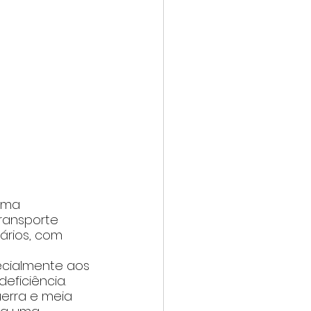
uma 
ransporte 
ários, com 
ecialmente aos 
ficiência. 
erra e meia 