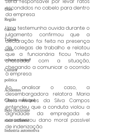
seria responsável por levar ratos 
escondidos no cabelo para dentro 
Unis
da empresa.
Região
Uma testemunha ouvida durante o 
Carros
julgamento confirmou que a 
Trânsito
declaração foi feita na presença 
de colegas de trabalho e relatou 
saúde
que a funcionária ficou “muito 
chateada” com a situação, 
coluna criminal
chegando a comunicar o ocorrido 
Cultura
à empresa.
politica
Ao analisar o caso, a 
Acidentes
desembargadora relatora Maria 
Stela Álvares da Silva Campos 
Câmara municipal
entendeu que a conduta violou a 
Belo Horizonte
dignidade da empregada e 
caracterizou dano moral passível 
meio ambiente
de indenização.
Industria automotiva