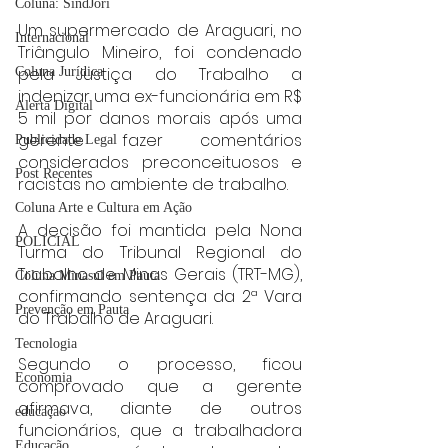
Coluna: SindJori
Um supermercado de Araguari, no 
Internacional
Triângulo Mineiro, foi condenado 
pela Justiça do Trabalho a 
Coluna Jurídica
indenizar uma ex-funcionária em R$ 
Alerta Digital
5 mil por danos morais após uma 
gerente fazer comentários 
Publicidade Legal
considerados preconceituosos e 
Post Recentes
racistas no ambiente de trabalho.
Coluna Arte e Cultura em Ação
A decisão foi mantida pela Nona 
POLICIAL
Turma do Tribunal Regional do 
Trabalho de Minas Gerais (TRT-MG), 
Coluna Minasul em Pauta
confirmando sentença da 2ª Vara 
Prevenção em Pauta
do Trabalho de Araguari.
Tecnologia
Segundo o processo, ficou 
Economia
comprovado que a gerente 
afirmava, diante de outros 
educaçao
funcionários, que a trabalhadora 
Educação