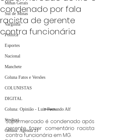
Minas Gerais
condenado por fala
Sul de Minas
racista de gerente
Varginha
contra funcionária
Política
Esportes
Nacional
Manchete
Coluna Fatos e Versões
COLUNISTAS
DIGITAL
Coluna: Opinião - Luiz Fernando Alf
Divulgação
Sindjori
Supermercado é condenado após 
gerente fazer comentário racista 
Coluna: Agenda 21
contra funcionária em MG.