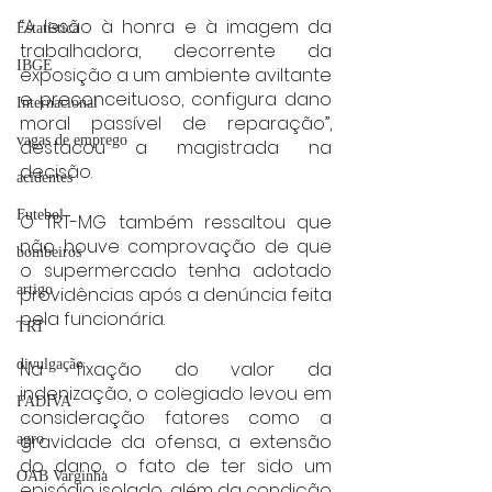
“A lesão à honra e à imagem da 
Estatística
trabalhadora, decorrente da 
IBGE
exposição a um ambiente aviltante 
e preconceituoso, configura dano 
Internacional
moral passível de reparação”, 
vagas de emprego
destacou a magistrada na 
decisão.
acidentes
Futebol
O TRT-MG também ressaltou que 
não houve comprovação de que 
bombeiros
o supermercado tenha adotado 
artigo
providências após a denúncia feita 
pela funcionária.
TRT
divulgação
Na fixação do valor da 
indenização, o colegiado levou em 
FADIVA
consideração fatores como a 
gravidade da ofensa, a extensão 
agro
do dano, o fato de ter sido um 
OAB Varginha
episódio isolado, além da condição 