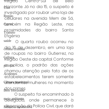
Região Centro-Sul de Belo 
Horizonte. Já no dia 15, o suspeito é 
Unis
investigado por roubar uma loja de 
Região
celulares na avenida Mem de Sá, 
também na Região Leste, nas 
Carros
proximidades do bairro Santa 
Trânsito
Efigênia.
saúde
	O quarto roubo ocorreu no 
dia 16 de dezembro, em uma loja 
coluna criminal
de roupas no bairro Gutierrez, na 
Cultura
Região Oeste da capital. Conforme 
a polícia, o padrão das ações 
politica
chamou atenção pelo fato de os 
Acidentes
estabelecimentos terem somente 
atendentes mulheres no momento 
Câmara municipal
dos crimes.
Belo Horizonte
	O suspeito foi encaminhado à 
meio ambiente
delegacia, onde permanece à 
disposição da Polícia Civil, que dará 
Industria automotiva