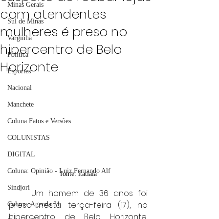
Minas Gerais
com atendentes
Sul de Minas
mulheres é preso no
Varginha
hipercentro de Belo
Política
Horizonte
Esportes
Nacional
Manchete
Coluna Fatos e Versões
COLUNISTAS
DIGITAL
Coluna: Opinião - Luiz Fernando Alf
fonte: itatiaia
Sindjori
	Um homem de 36 anos foi 
preso nesta terça-feira (17), no 
Coluna: Agenda 21
hipercentro de Belo Horizonte, 