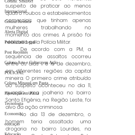
Coluna: SindJori
suspeito de praticar ao menos 
Internacional
quatro roubos a estabelecimentos 
comerciais que tinham apenas 
Coluna Jurídica
mulheres trabalhando no 
Alerta Digital
momento dos crimes. A prisão foi 
realizada pela Polícia Militar.
Publicidade Legal
	De acordo com a PM, a 
Post Recentes
sequência de assaltos ocorreu 
Coluna Arte e Cultura em Ação
entre os dias 11 e 16 de dezembro, 
em diferentes regiões da capital 
POLICIAL
mineira. O primeiro crime atribuído 
Coluna Minasul em Pauta
ao suspeito aconteceu no dia 11, 
quando uma joalheria no bairro 
Prevenção em Pauta
Santa Efigênia, na Região Leste, foi 
Tecnologia
alvo da ação criminosa.
	No dia 13 de dezembro, o 
Economia
homem teria assaltado uma 
educaçao
drogaria no bairro Lourdes, na 
Educação