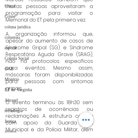
muitas pessoas aproveitaram a 
Clima
programação para visitar o 
Crime
Memorial do ET pela primeira vez.
coluna juridica
A organização informou que, 
colunista
apesar do aumento de casos de 
Síndrome Gripal (SG) e Síndrome 
esporte
Respiratória Aguda Grave (SRAG), 
Coluna Social
não há protocolos específicos 
para eventos. Mesmo assim, 
OAB
máscaras foram disponibilizadas 
Mistério
para pessoas com sintomas 
gripais.
ET de Varginha
Abrasel
O evento terminou às 18h30 sem 
registros de ocorrências ou 
tecnologia
reclamações. A estrutura contou 
Justiça
com apoio da Guarda Civil 
Municipal e da Polícia Militar, além 
artigos
de banheiros químicos 