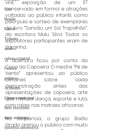
vinil, exposição de um ET 
conservado em formol e atrações 
Unis
voltadas ao público infantil, como 
Região
pula-pula e sorteio de exemplares 
do livro “Sansão, um Sol Trapalhão”, 
Carros
da escritora Malu Silva. Todos os 
Trânsito
expositores participantes eram de 
Varginha.
saúde
coluna criminal
A abertura ficou por conta da 
Casa da Capoeira. O mestre “Pé de 
Cultura
Vento” apresentou ao público 
politica
detalhes sobre cada 
demonstração antes das 
Acidentes
apresentações de capoeira, arte 
que mistura dança, esporte e luta, 
Câmara municipal
com raízes nas matrizes africanas.
Belo Horizonte
Na sequência, o grupo Baião 
meio ambiente
Virado animou o público com muito 
Industria automotiva