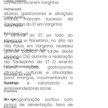
Coluna: SindJori
comércio local em Varginha.
Internacional
Música, gastronomia e atrações 
Coluna Jurídica
infantis marcam sucesso da 
Tardezinha do ET em Varginha.
Alerta Digital
Publicidade Legal
O Mirante do ET, ao lado do 
Memorial e Planetário, no Alto da 
Post Recentes
Vila Paiva, em Varginha, recebeu 
Coluna Arte e Cultura em Ação
grande público na tarde deste 
domingo (24) durante a realização 
POLICIAL
da Tardezinha do ET. O evento 
reuniu música, gastronomia, 
Coluna Minasul em Pauta
atrações culturais e atividades 
Prevenção em Pauta
para crianças, movimentando o 
turismo e valorizando os 
Tecnologia
empreendedores locais.
Economia
A programação contou com 
educaçao
praça de alimentação, feira de 
Educação