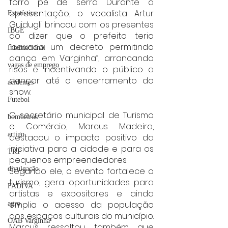
forró pé de serra. Durante a 
apresentação, o vocalista Artur 
Estatística
Guidugli brincou com os presentes 
IBGE
ao dizer que o prefeito teria 
“baixado um decreto permitindo 
Internacional
dança em Varginha”, arrancando 
vagas de emprego
risos e incentivando o público a 
dançar até o encerramento do 
acidentes
show.
Futebol
O secretário municipal de Turismo 
bombeiros
e Comércio, Marcus Madeira, 
artigo
destacou o impacto positivo da 
iniciativa para a cidade e para os 
TRT
pequenos empreendedores.
divulgação
Segundo ele, o evento fortalece o 
turismo, gera oportunidades para 
FADIVA
artistas e expositores e ainda 
amplia o acesso da população 
agro
aos espaços culturais do município. 
OAB Varginha
Marcus ressaltou também que 