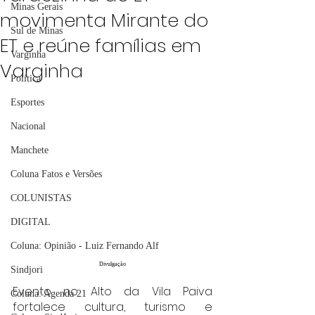
Minas Gerais
movimenta Mirante do
Sul de Minas
ET e reúne famílias em
Varginha
Varginha
Política
Esportes
Nacional
Manchete
Coluna Fatos e Versões
COLUNISTAS
DIGITAL
Coluna: Opinião - Luiz Fernando Alf
Divulgação
Sindjori
Evento no Alto da Vila Paiva 
Coluna: Agenda 21
fortalece cultura, turismo e 