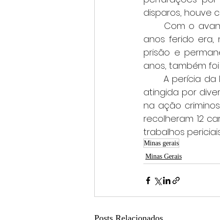
disparos, houve co
	Com o avanço da apuração, a Polícia Militar identificou que o homem de 28 
anos ferido era,
prisão e permane
anos, também foi
	A perícia da Polícia Civil esteve na cena do crime e confirmou que a vítima foi 
atingida por dive
na ação criminosa
recolheram 12 ca
trabalhos periciai
Minas gerais
Minas Gerais
Posts Relacionados