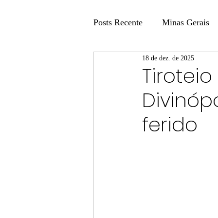
Posts Recente
Minas Gerais
18 de dez. de 2025
Coluna Fatos e Versões
Tirotei
Divinóp
Coluna: Agenda 21
Colu
ferido
Publicidade Legal
Post 
Coluna Minasul em Pauta
Unis
Região
Carros