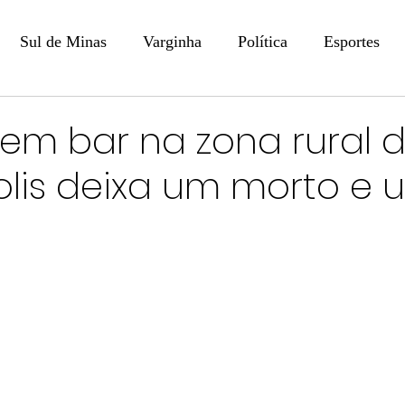
Sul de Minas
Varginha
Política
Esportes
COLUNISTAS
DIGITAL
Coluna: Opinião - Luiz F
o em bar na zona rural 
olis deixa um morto e 
na: SindJori
Internacional
Coluna Jurídica
Aler
Recentes
Coluna Arte e Cultura em Ação
POLICIAL
Prevenção em Pauta
Tecnologia
Economia
e