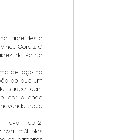
Minas Gerais. O 
es da Polícia 
ação de que um 
e saúde com 
no bar quando 
 havendo troca 
ava múltiplas 
 os primeiros 