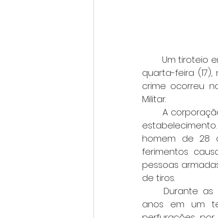
	Um tiroteio em um bar deixou um homem morto e outro ferido na tarde desta 
quarta-feira (17)
crime ocorreu no
Militar.
	A corporação foi acionada após denúncias de disparos de arma de fogo no 
estabelecimento.
homem de 28 a
ferimentos caus
pessoas armadas 
de tiros.
	Durante as diligências, os policiais localizaram o corpo de um jovem de 21 
anos em um terr
perfurações por