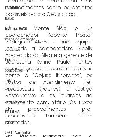
orientações e aprofundou seus 
conhecimentos sobre os projetos 
Estatística
possíveis para o Cejusc local.
IBGE
Já em Monte Sião, o juiz 
Internacional
coordenador Roberto Troster 
vagas de emprego
Rodrigues Alves e sua equipe, 
incluindo a colaboradora Nicolly 
acidentes
Aparecida da Silva e a gerente de 
Futebol
secretaria Karina Paula Fontes 
Mendonça, conheceram iniciativas 
bombeiros
como o "Cejusc Itinerante", os 
artigo
Postos de Atendimento Pré-
Processuais (Papres), a Justiça 
TRT
Restaurativa e os mutirões de 
casamento comunitário. Os fluxos 
divulgação
de procedimentos pré-
FADIVA
processuais também foram 
ajustados.
agro
OAB Varginha
Em Bueno Brandão, sob a 