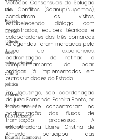
Métodos Consensuais de Solução 
de Conflitos (Seanup/Nupemec), 
Unis
conduziram as visitas, 
Região
estabelecendo diálogo com 
magistrados, equipes técnicas e 
Carros
colaboradores das três comarcas. 
Trânsito
As agendas foram marcadas pela 
troca de experiências, 
saúde
padronização de rotinas e 
coluna criminal
compartilhamento de boas 
práticas já implementadas em 
Cultura
outras unidades do Estado.
politica
Em Jacutinga, sob coordenação 
Acidentes
da juíza Fernanda Pereira Bento, os 
trabalhos se concentraram na 
Câmara municipal
padronização dos fluxos de 
Belo Horizonte
tramitação processual. A 
colaboradora Elaine Cristina de 
meio ambiente
Almeida participou das 
Industria automotiva