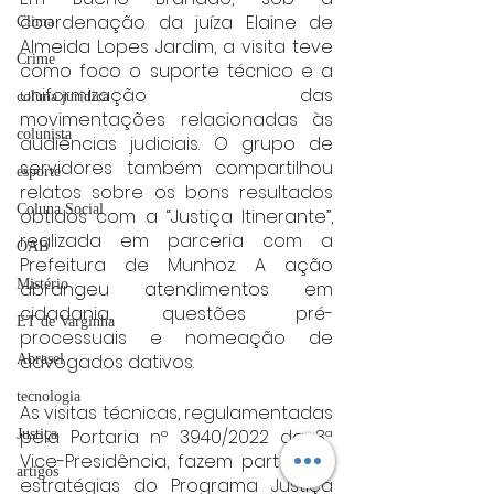
coordenação da juíza Elaine de 
Clima
Almeida Lopes Jardim, a visita teve 
Crime
como foco o suporte técnico e a 
uniformização das 
coluna juridica
movimentações relacionadas às 
colunista
audiências judiciais. O grupo de 
servidores também compartilhou 
esporte
relatos sobre os bons resultados 
Coluna Social
obtidos com a “Justiça Itinerante”, 
realizada em parceria com a 
OAB
Prefeitura de Munhoz. A ação 
Mistério
abrangeu atendimentos em 
cidadania, questões pré-
ET de Varginha
processuais e nomeação de 
advogados dativos.
Abrasel
tecnologia
As visitas técnicas, regulamentadas 
pela Portaria nº 3940/2022 da 3ª 
Justiça
Vice-Presidência, fazem parte das 
artigos
estratégias do Programa Justiça 