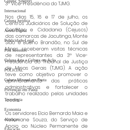
Coluna: SindJori
3ª Vice-Presidência do TJMG.
Internacional
Nos dias 15, 16 e 17 de julho, os 
Coluna Jurídica
Centros Judiciários de Solução de 
Conflitos e Cidadania (Cejuscs) 
Alerta Digital
das comarcas de Jacutinga, Monte 
Publicidade Legal
Sião e Bueno Brandão, no Sul de 
Minas, receberam visitas técnicas 
Post Recentes
de representantes da 3ª Vice-
Coluna Arte e Cultura em Ação
Presidência do Tribunal de Justiça 
de Minas Gerais (TJMG). A ação 
POLICIAL
teve como objetivo promover o 
aprimoramento das práticas 
Coluna Minasul em Pauta
administrativas e fortalecer o 
Prevenção em Pauta
trabalho realizado pelas unidades 
locais.
Tecnologia
Economia
Os servidores Elcio Bernardo Maia e 
Nataniane Souza, do Serviço de 
educaçao
Apoio ao Núcleo Permanente de 
Educação