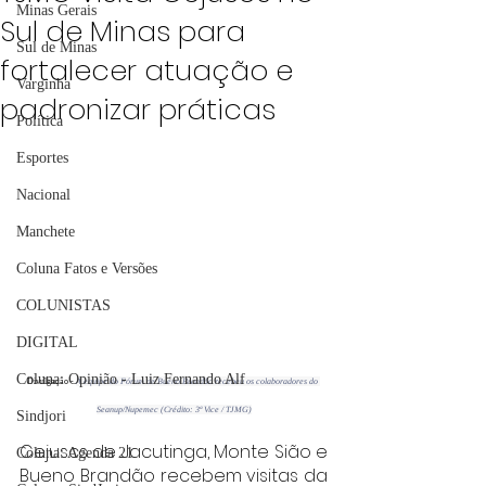
Minas Gerais
Sul de Minas para
Sul de Minas
fortalecer atuação e
Varginha
padronizar práticas
Política
Esportes
Nacional
Manchete
Coluna Fatos e Versões
COLUNISTAS
DIGITAL
Coluna: Opinião - Luiz Fernando Alf
Divulgação - 
A equipe do Fórum de Bueno Brandão recebeu os colaboradores do 
Seanup/Nupemec (Crédito: 3ª Vice / TJMG)
Sindjori
Cejuscs de Jacutinga, Monte Sião e 
Coluna: Agenda 21
Bueno Brandão recebem visitas da 