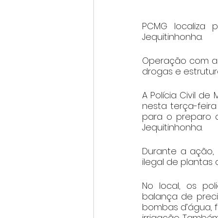
PCMG localiza 
Jequitinhonha.
Operação com apo
drogas e estrutu
A Polícia Civil de
nesta terça-feir
para o preparo d
Jequitinhonha.
Durante a ação, 
ilegal de plantas
No local, os p
balança de preci
bombas d’água, 
irrigação. També