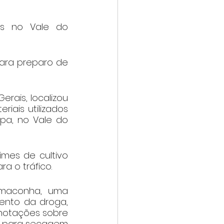
s no Vale do 
ara preparo de 
erais, localizou 
ais utilizados 
a, no Vale do 
mes de cultivo 
a o tráfico.
 maconha, uma 
ento da droga, 
otações sobre 
a para secagem 