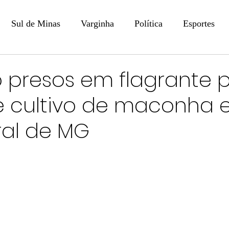
Sul de Minas
Varginha
Política
Esportes
COLUNISTAS
DIGITAL
Coluna: Opinião - Luiz F
o presos em flagrante 
 e cultivo de maconha
na: SindJori
Internacional
Coluna Jurídica
Aler
ral de MG
Recentes
Coluna Arte e Cultura em Ação
POLICIAL
Prevenção em Pauta
Tecnologia
Economia
e