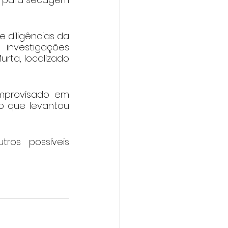
diligências da 
nvestigações 
ta, localizado 
improvisado em 
o que levantou 
ros possíveis 