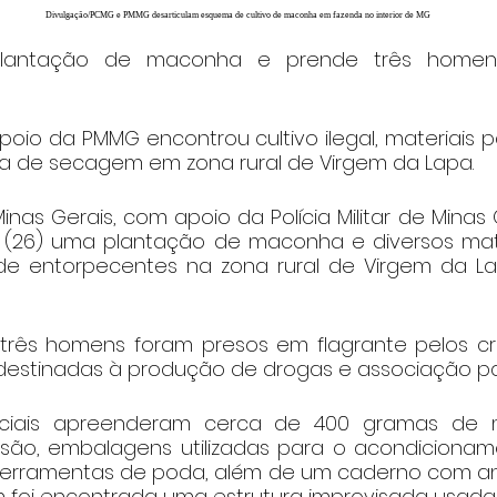
Divulgação/PCMG e PMMG desarticulam esquema de cultivo de maconha em fazenda no interior de MG
plantação de maconha e prende três homen
io da PMMG encontrou cultivo ilegal, materiais p
ra de secagem em zona rural de Virgem da Lapa.
 Minas Gerais, com apoio da Polícia Militar de Minas G
a (26) uma plantação de maconha e diversos materi
e entorpecentes na zona rural de Virgem da Lap
três homens foram presos em flagrante pelos cri
 destinadas à produção de drogas e associação par
oliciais apreenderam cerca de 400 gramas de
são, embalagens utilizadas para o acondicionam
ferramentas de poda, além de um caderno com an
m foi encontrada uma estrutura improvisada usad