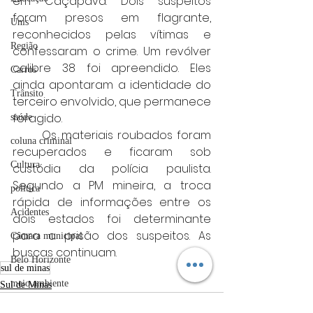
em Caçapava. Dois suspeitos 
foram presos em flagrante, 
Unis
reconhecidos pelas vítimas e 
Região
confessaram o crime. Um revólver 
calibre 38 foi apreendido. Eles 
Carros
ainda apontaram a identidade do 
Trânsito
terceiro envolvido, que permanece 
foragido.
saúde
	Os materiais roubados foram 
coluna criminal
recuperados e ficaram sob 
Cultura
custódia da polícia paulista. 
Segundo a PM mineira, a troca 
politica
rápida de informações entre os 
Acidentes
dois estados foi determinante 
para a prisão dos suspeitos. As 
Câmara municipal
buscas continuam.
Belo Horizonte
sul de minas
meio ambiente
Sul de Minas
Industria automotiva