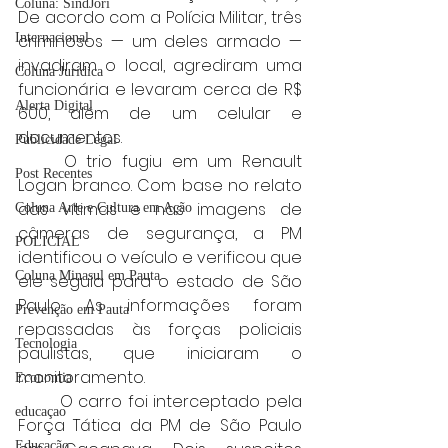
Coluna: SindJori
De acordo com a Polícia Militar, três 
Internacional
criminosos — um deles armado — 
invadiram o local, agrediram uma 
Coluna Jurídica
funcionária e levaram cerca de R$ 
Alerta Digital
600, além de um celular e 
documentos.
Publicidade Legal
	O trio fugiu em um Renault 
Post Recentes
Logan branco. Com base no relato 
das vítimas e nas imagens de 
Coluna Arte e Cultura em Ação
câmeras de segurança, a PM 
POLICIAL
identificou o veículo e verificou que 
Coluna Minasul em Pauta
ele seguia para o estado de São 
Paulo. As informações foram 
Prevenção em Pauta
repassadas às forças policiais 
Tecnologia
paulistas, que iniciaram o 
monitoramento.
Economia
	O carro foi interceptado pela 
educaçao
Força Tática da PM de São Paulo 
Educação