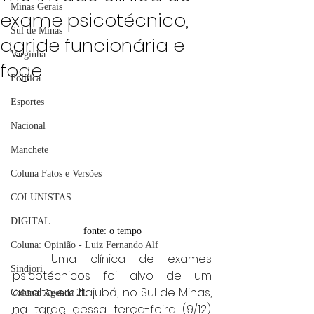
Minas Gerais
exame psicotécnico,
Sul de Minas
agride funcionária e
Varginha
foge
Política
Esportes
Nacional
Manchete
Coluna Fatos e Versões
COLUNISTAS
DIGITAL
fonte: o tempo
Coluna: Opinião - Luiz Fernando Alf
	Uma clínica de exames 
Sindjori
psicotécnicos foi alvo de um 
assalto em Itajubá, no Sul de Minas, 
Coluna: Agenda 21
na tarde dessa terça-feira (9/12). 