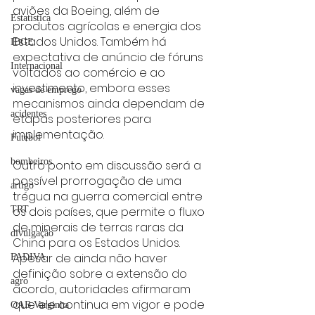
aviões da Boeing, além de 
Estatística
produtos agrícolas e energia dos 
Estados Unidos. Também há 
IBGE
expectativa de anúncio de fóruns 
Internacional
voltados ao comércio e ao 
investimento, embora esses 
vagas de emprego
mecanismos ainda dependam de 
acidentes
etapas posteriores para 
implementação.
Futebol
bombeiros
Outro ponto em discussão será a 
possível prorrogação de uma 
artigo
trégua na guerra comercial entre 
TRT
os dois países, que permite o fluxo 
de minerais de terras raras da 
divulgação
China para os Estados Unidos. 
Apesar de ainda não haver 
FADIVA
definição sobre a extensão do 
agro
acordo, autoridades afirmaram 
que ele continua em vigor e pode 
OAB Varginha