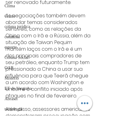
ser renovado futuramente.
Clima
As negociações também devem 
Crime
abordar temas considerados 
coluna juridica
sensíveis, como as relações da 
China com o Irã e a Rússia, além da 
colunista
situação de Taiwan. Pequim 
esporte
mantém laços com o Irã e é um 
dos principais compradores de 
Coluna Social
seu petróleo, enquanto Trump tem 
OAB
pressionado a China a usar sua 
influência para que Teerã chegue 
Mistério
a um acordo com Washington e 
encerre o conflito iniciado após 
ET de Varginha
ataques no final de fevereiro.
Abrasel
Além disso, assessores americanos 
tecnologia
demonstraram preocupação com 
Justiça
o desenvolvimento de modelos 
avançados de inteligência 
artigos
artificial na China e defendem a 