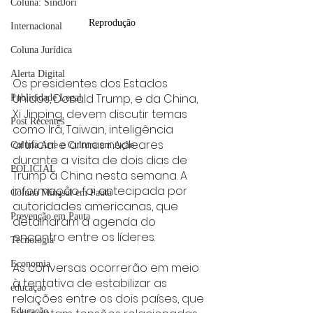
Coluna: SindJori
Reprodução
Internacional
Coluna Jurídica
Alerta Digital
Os presidentes dos Estados 
Unidos, Donald Trump, e da China, 
Publicidade Legal
Xi Jinping, devem discutir temas 
Post Recentes
como Irã, Taiwan, inteligência 
artificial e armas nucleares 
Coluna Arte e Cultura em Ação
durante a visita de dois dias de 
POLICIAL
Trump à China nesta semana. A 
informação foi antecipada por 
Coluna Minasul em Pauta
autoridades americanas, que 
Prevenção em Pauta
detalharam a agenda do 
encontro entre os líderes.
Tecnologia
Economia
As conversas ocorrerão em meio 
à tentativa de estabilizar as 
educaçao
relações entre os dois países, que 
Educação