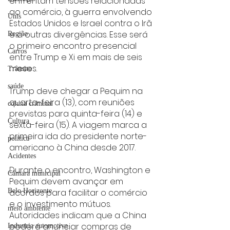
enfrentam tensões relacionadas 
ao comércio, à guerra envolvendo 
Unis
Estados Unidos e Israel contra o Irã 
e a outras divergências. Esse será 
Região
o primeiro encontro presencial 
Carros
entre Trump e Xi em mais de seis 
meses.
Trânsito
saúde
Trump deve chegar a Pequim na 
quarta-feira (13), com reuniões 
coluna criminal
previstas para quinta-feira (14) e 
Cultura
sexta-feira (15). A viagem marca a 
primeira ida do presidente norte-
politica
americano à China desde 2017.
Acidentes
Durante o encontro, Washington e 
Câmara municipal
Pequim devem avançar em 
Belo Horizonte
acordos para facilitar o comércio 
e o investimento mútuos. 
meio ambiente
Autoridades indicam que a China 
poderá anunciar compras de 
Industria automotiva