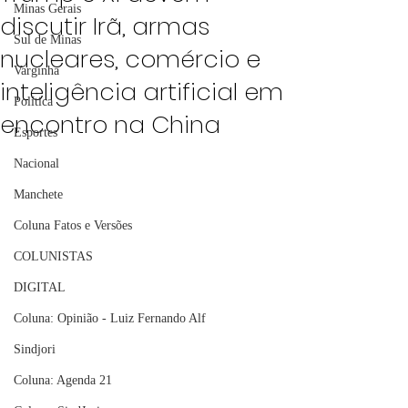
Minas Gerais
discutir Irã, armas
Sul de Minas
nucleares, comércio e
Varginha
inteligência artificial em
Política
encontro na China
Esportes
Nacional
Manchete
Coluna Fatos e Versões
COLUNISTAS
DIGITAL
Coluna: Opinião - Luiz Fernando Alf
Sindjori
Coluna: Agenda 21