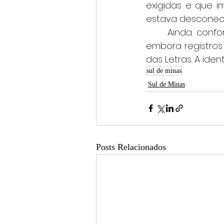
exigidas e que i
estava desconect
	Ainda conforme a nota, não chovia no local no instante da queda do raio, 
embora registro
das Letras. A iden
sul de minas
Sul de Minas
Posts Relacionados