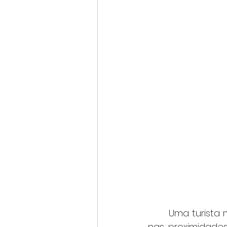
	Uma turista morreu na tarde deste domingo (28/12) após a queda de um raio 
nas proximidades 