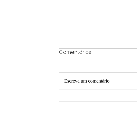
Comentários
Escreva um comentário
UNIFAL-MG terá cinco
novos cursos de
graduação a partir de
2027, incluindo Ciência de
Dados no campus de