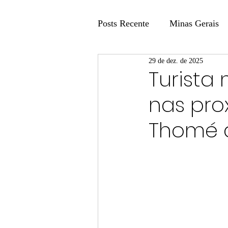
Posts Recente
Minas Gerais
29 de dez. de 2025
Coluna Fatos e Versões
Turista
nas pro
Coluna: Agenda 21
Colu
Thomé d
Publicidade Legal
Post 
Coluna Minasul em Pauta
Unis
Região
Carros