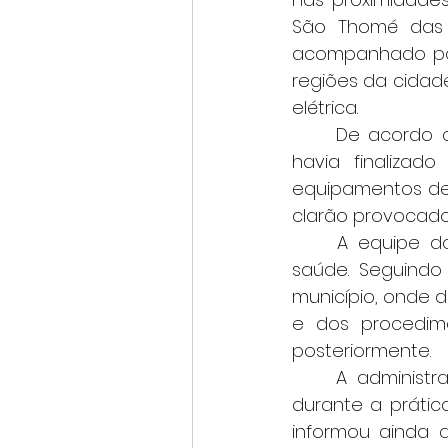
São Thomé das L
acompanhado por 
regiões da cidade
elétrica.
	De acordo com nota divulgada pela administração da tirolesa, a mulher já 
havia finalizad
equipamentos de 
clarão provocado 
	A equipe do local prestou atendimento imediato e acionou o serviço de 
saúde. Seguindo 
município, onde 
e dos procedime
posteriormente.
	A administração da Tirolesa Pôr do Sol ressaltou que não houve acidente 
durante a prátic
informou ainda