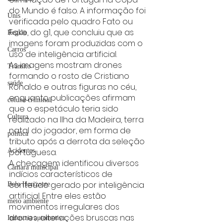
do Mundo é falso. A informação foi 
Unis
verificada pelo quadro Fato ou 
Fake, do g1, que concluiu que as 
Região
imagens foram produzidas com o 
Carros
uso de inteligência artificial.
As imagens mostram drones 
Trânsito
formando o rosto de Cristiano 
saúde
Ronaldo e outras figuras no céu, 
enquanto publicações afirmam 
coluna criminal
que o espetáculo teria sido 
Cultura
realizado na Ilha da Madeira, terra 
natal do jogador, em forma de 
politica
tributo após a derrota da seleção 
Acidentes
portuguesa.
A checagem identificou diversos 
Câmara municipal
indícios característicos de 
conteúdo gerado por inteligência 
Belo Horizonte
artificial. Entre eles estão 
meio ambiente
movimentos irregulares dos 
drones, alterações bruscas nas 
Industria automotiva