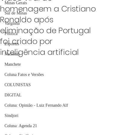
Minas Gerais
homenagem a Cristiano
Sul de Minas
Ronaldo após
Varginha
eliminação de Portugal
Política
foi criado por
Esportes
inteligência artificial
Nacional
Manchete
Coluna Fatos e Versões
COLUNISTAS
DIGITAL
Coluna: Opinião - Luiz Fernando Alf
Sindjori
Coluna: Agenda 21