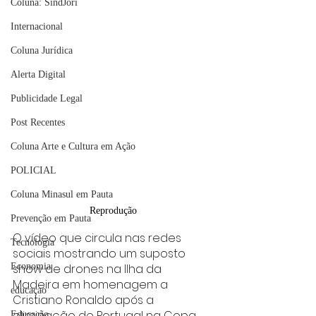
Coluna: SindJori
Internacional
Coluna Jurídica
Alerta Digital
Publicidade Legal
Post Recentes
Coluna Arte e Cultura em Ação
POLICIAL
Coluna Minasul em Pauta
Reprodução
Prevenção em Pauta
O vídeo que circula nas redes 
Tecnologia
sociais mostrando um suposto 
Economia
show de drones na Ilha da 
Madeira em homenagem a 
educaçao
Cristiano Ronaldo após a 
eliminação de Portugal na Copa 
Educação