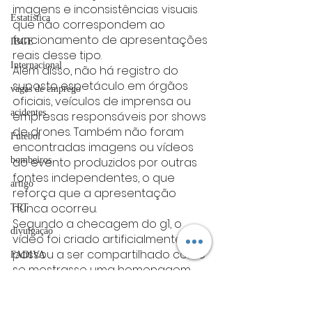
imagens e inconsistências visuais 
Estatística
que não correspondem ao 
funcionamento de apresentações 
IBGE
reais desse tipo.
Internacional
Além disso, não há registro do 
suposto espetáculo em órgãos 
vagas de emprego
oficiais, veículos de imprensa ou 
acidentes
empresas responsáveis por shows 
de drones. Também não foram 
Futebol
encontradas imagens ou vídeos 
bombeiros
do evento produzidos por outras 
fontes independentes, o que 
artigo
reforça que a apresentação 
nunca ocorreu.
TRT
Segundo a checagem do g1, o 
divulgação
vídeo foi criado artificialmente e 
passou a ser compartilhado como 
FADIVA
se mostrasse uma homenagem 
agro
verdadeira a Cristiano Ronaldo 
após a campanha de Portugal na 
OAB Varginha