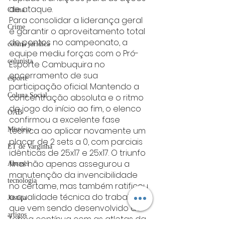
de ataque.
Clima
Para consolidar a liderança geral 
Crime
e garantir o aproveitamento total 
de pontos no campeonato, a 
coluna juridica
equipe mediu forças com o Pró-
colunista
Esporte Cambuquira no 
encerramento de sua 
esporte
participação oficial. Mantendo a 
Coluna Social
concentração absoluta e o ritmo 
de jogo do início ao fim, o elenco 
OAB
confirmou a excelente fase 
técnica ao aplicar novamente um 
Mistério
placar de 2 sets a 0, com parciais 
ET de Varginha
idênticas de 25x17 e 25x17. O triunfo 
final não apenas assegurou a 
Abrasel
manutenção da invencibilidade 
tecnologia
no certame, mas também ratificou 
a qualidade técnica do trabalho 
Justiça
que vem sendo desenvolvido de 
artigos
forma contínua com as atletas da 