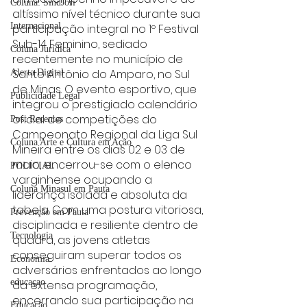
Coluna: SindJori
altíssimo nível técnico durante sua 
Internacional
participação integral no 1º Festival 
Sub-14 Feminino, sediado 
Coluna Jurídica
recentemente no município de 
Santo Antônio do Amparo, no Sul 
Alerta Digital
de Minas. O evento esportivo, que 
Publicidade Legal
integrou o prestigiado calendário 
oficial de competições do 
Post Recentes
Campeonato Regional da Liga Sul 
Coluna Arte e Cultura em Ação
Mineira entre os dias 02 e 03 de 
maio, encerrou-se com o elenco 
POLICIAL
varginhense ocupando a 
Coluna Minasul em Pauta
liderança isolada e absoluta da 
tabela. Com uma postura vitoriosa, 
Prevenção em Pauta
disciplinada e resiliente dentro de 
Tecnologia
quadra, as jovens atletas 
conseguiram superar todos os 
Economia
adversários enfrentados ao longo 
educaçao
da extensa programação, 
encerrando sua participação na 
Educação