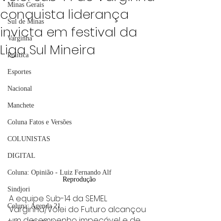
Minas Gerais
conquista liderança
Sul de Minas
invicta em festival da
Varginha
Liga Sul Mineira
Política
Esportes
Nacional
Manchete
Coluna Fatos e Versões
COLUNISTAS
DIGITAL
Coluna: Opinião - Luiz Fernando Alf
Reprodução
Sindjori
A equipe Sub-14 da SEMEL 
Coluna: Agenda 21
Varginha/Vôlei do Futuro alcançou 
um desempenho impecável e de 