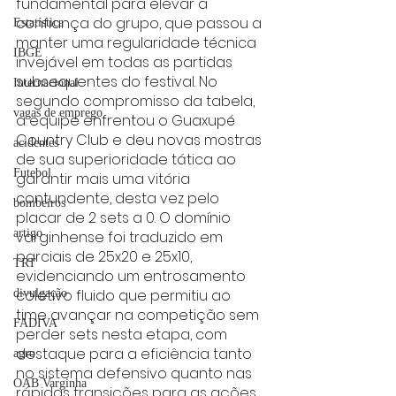
fundamental para elevar a 
confiança do grupo, que passou a 
Estatística
manter uma regularidade técnica 
IBGE
invejável em todas as partidas 
subsequentes do festival. No 
Internacional
segundo compromisso da tabela, 
vagas de emprego
a equipe enfrentou o Guaxupé 
Country Club e deu novas mostras 
acidentes
de sua superioridade tática ao 
Futebol
garantir mais uma vitória 
contundente, desta vez pelo 
bombeiros
placar de 2 sets a 0. O domínio 
artigo
varginhense foi traduzido em 
parciais de 25x20 e 25x10, 
TRT
evidenciando um entrosamento 
coletivo fluido que permitiu ao 
divulgação
time avançar na competição sem 
FADIVA
perder sets nesta etapa, com 
destaque para a eficiência tanto 
agro
no sistema defensivo quanto nas 
OAB Varginha
rápidas transições para as ações 