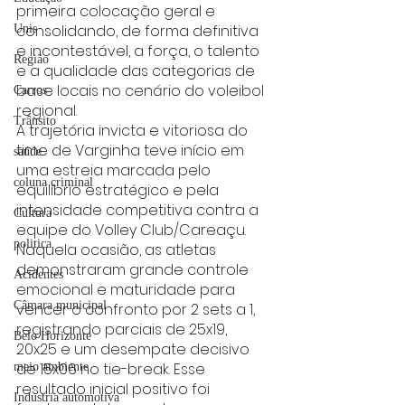
primeira colocação geral e 
consolidando, de forma definitiva 
Unis
e incontestável, a força, o talento 
Região
e a qualidade das categorias de 
base locais no cenário do voleibol 
Carros
regional.
Trânsito
A trajetória invicta e vitoriosa do 
time de Varginha teve início em 
saúde
uma estreia marcada pelo 
coluna criminal
equilíbrio estratégico e pela 
intensidade competitiva contra a 
Cultura
equipe do Volley Club/Careaçu. 
politica
Naquela ocasião, as atletas 
demonstraram grande controle 
Acidentes
emocional e maturidade para 
Câmara municipal
vencer o confronto por 2 sets a 1, 
registrando parciais de 25x19, 
Belo Horizonte
20x25 e um desempate decisivo 
de 15x06 no tie-break. Esse 
meio ambiente
resultado inicial positivo foi 
Industria automotiva