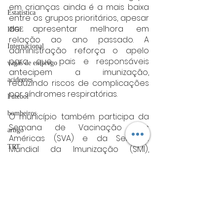
em crianças ainda é a mais baixa 
Estatística
entre os grupos prioritários, apesar 
de apresentar melhora em 
IBGE
relação ao ano passado. A 
Internacional
administração reforça o apelo 
para que pais e responsáveis 
vagas de emprego
antecipem a imunização, 
acidentes
reduzindo riscos de complicações 
por síndromes respiratórias.
Futebol
bombeiros
O município também participa da 
Semana de Vacinação nas 
artigo
Américas (SVA) e da Semana 
TRT
Mundial da Imunização (SMI), 
mobilizações que reforçam a 
divulgação
importância da vacinação em 
todo o continente.
FADIVA
Fonte: PMV
agro
varginha
OAB Varginha
Varginha