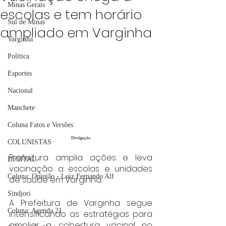
Minas Gerais
escolas e tem horário
Sul de Minas
ampliado em Varginha
Varginha
Política
Esportes
Nacional
Manchete
Coluna Fatos e Versões
Divulgação
COLUNISTAS
Prefeitura amplia ações e leva 
DIGITAL
vacinação a escolas e unidades 
Coluna: Opinião - Luiz Fernando Alf
de saúde em Varginha.
Sindjori
A Prefeitura de Varginha segue 
Coluna: Agenda 21
intensificando as estratégias para 
ampliar a cobertura vacinal no 