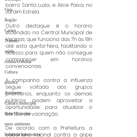
bairro Santa Luzia, e Alice Paiva, no 
Unis
Jardim Estrela.
Região
Outro destaque é o horário 
Carros
estendido na Central Municipal de 
Vacinas, que funciona das 7h às 19h 
Trânsito
até esta quinta-feira, facilitando o 
saúde
acesso para quem não consegue 
comparecer em horários 
coluna criminal
convencionais.
Cultura
A campanha contra a influenza 
politica
segue voltada aos grupos 
prioritários, enquanto os demais 
Acidentes
públicos podem aproveitar a 
Câmara municipal
oportunidade para atualizar o 
cartão de vacinação.
Belo Horizonte
meio ambiente
De acordo com a Prefeitura, a 
cobertura vacinal contra a gripe 
Industria automotiva