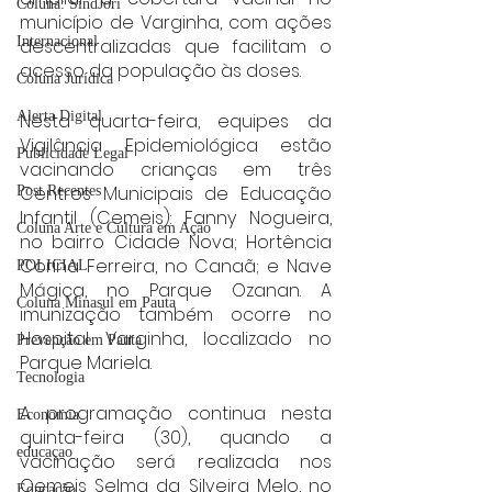
Coluna: SindJori
município de Varginha, com ações 
Internacional
descentralizadas que facilitam o 
acesso da população às doses.
Coluna Jurídica
Alerta Digital
Nesta quarta-feira, equipes da 
Vigilância Epidemiológica estão 
Publicidade Legal
vacinando crianças em três 
Centros Municipais de Educação 
Post Recentes
Infantil (Cemeis): Fanny Nogueira, 
Coluna Arte e Cultura em Ação
no bairro Cidade Nova; Hortência 
Corina Ferreira, no Canaã; e Nave 
POLICIAL
Mágica, no Parque Ozanan. A 
Coluna Minasul em Pauta
imunização também ocorre no 
Hospital Varginha, localizado no 
Prevenção em Pauta
Parque Mariela.
Tecnologia
A programação continua nesta 
Economia
quinta-feira (30), quando a 
educaçao
vacinação será realizada nos 
Cemeis Selma da Silveira Melo, no 
Educação