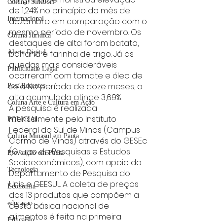
Coluna: SindJori
de 1,24% no princípio do mês de 
Internacional
dezembro em comparação com o 
mesmo período de novembro. Os 
Coluna Jurídica
destaques de alta foram batata, 
Alerta Digital
banana e farinha de trigo. Já as 
quedas mais consideráveis 
Publicidade Legal
ocorreram com tomate e óleo de 
soja. No período de doze meses, a 
Post Recentes
alta acumulada atinge 3,69%.
Coluna Arte e Cultura em Ação
A pesquisa é realizada 
mensalmente pelo Instituto 
POLICIAL
Federal do Sul de Minas (Campus 
Coluna Minasul em Pauta
Carmo de Minas) através do GESEc 
(Grupo de Pesquisas e Estudos 
Prevenção em Pauta
Socioeconômicos), com apoio do 
Tecnologia
Departamento de Pesquisa do 
Unis e GEESUL. A coleta de preços 
Economia
dos 13 produtos que compõem a 
educaçao
cesta básica nacional de 
alimentos é feita na primeira 
Educação