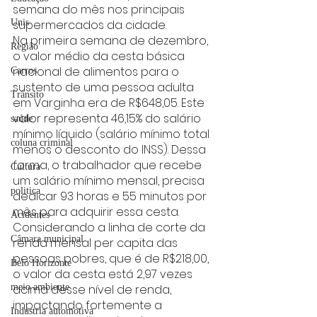
semana do mês nos principais 
Unis
supermercados da cidade.
Na primeira semana de dezembro, 
Região
o valor médio da cesta básica 
nacional de alimentos para o 
Carros
sustento de uma pessoa adulta 
Trânsito
em Varginha era de R$648,05. Este 
valor representa 46,15% do salário 
saúde
mínimo líquido (salário mínimo total 
coluna criminal
menos o desconto do INSS). Dessa 
forma, o trabalhador que recebe 
Cultura
um salário mínimo mensal, precisa 
politica
dedicar 93 horas e 55 minutos por 
mês para adquirir essa cesta. 
Acidentes
Considerando a linha de corte da 
Câmara municipal
renda mensal per capita das 
pessoas pobres, que é de R$218,00, 
Belo Horizonte
o valor da cesta está 2,97 vezes 
meio ambiente
acima desse nível de renda, 
impactando fortemente a 
Industria automotiva