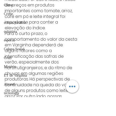
de preços em produtos 
Clima
importantes como tomate, arroz, 
Crime
café em pó e leite integral foi 
importante para conter a 
coluna juridica
elevação do índice.
colunista
Para o curto prazo, o 
comportamento do valor da cesta 
esporte
em Varginha dependerá de 
Coluna Social
alguns fatores como a 
intensificação das safras de 
OAB
verão, especialmente dos 
Mistério
hortifrutigranjeiros, e do ritmo de 
chuvas em algumas regiões 
ET de Varginha
produtoras. Há perspectivas de 
continuidade na queda do valor 
Abrasel
de alguns produtos como leite e 
tecnologia
arroz. Por outro lado, nossas 
expectativas apontam para 
Justiça
possíveis elevações na carne 
artigos
bovina, óleo de soja e farinha de 