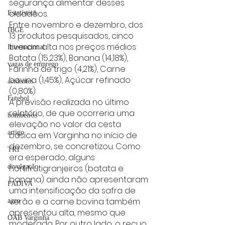
segurança alimentar desses 
cidadãos.
Estatística
Entre novembro e dezembro, dos 
IBGE
13 produtos pesquisados, cinco 
tiveram alta nos preços médios: 
Internacional
Batata (15,23%), Banana (14,18%), 
vagas de emprego
Farinha de trigo (4,21%), Carne 
bovina (1,45%), Açúcar refinado 
acidentes
(0,80%).
Futebol
A previsão realizada no último 
relatório, de que ocorreria uma 
bombeiros
elevação no valor da cesta 
artigo
básica em Varginha no início de 
dezembro, se concretizou. Como 
TRT
era esperado, alguns 
divulgação
hortifrutigranjeiros (batata e 
banana) ainda não apresentaram 
FADIVA
uma intensificação da safra de 
verão e a carne bovina também 
agro
apresentou alta, mesmo que 
OAB Varginha
moderada. Por outro lado, o recuo 