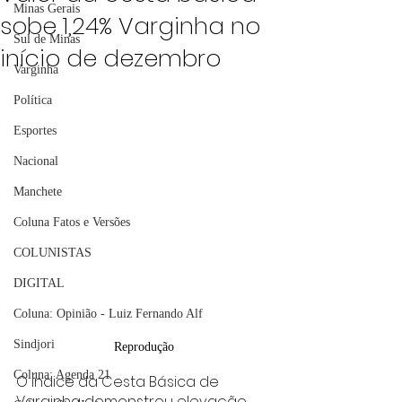
Minas Gerais
sobe 1,24% Varginha no
Sul de Minas
início de dezembro
Varginha
Política
Esportes
Nacional
Manchete
Coluna Fatos e Versões
COLUNISTAS
DIGITAL
Coluna: Opinião - Luiz Fernando Alf
Sindjori
Reprodução
Coluna: Agenda 21
O Índice da Cesta Básica de 
Varginha demonstrou elevação 