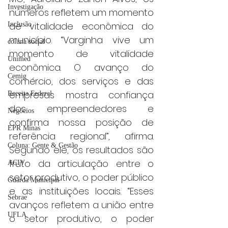
Investigação
números refletem um momento 
de vitalidade econômica do 
Inclusão
município. “Varginha vive um 
coluna social
momento de vitalidade 
Unimed
econômica. O avanço do 
Cemig
comércio, dos serviços e das 
empresas mostra confiança 
Receita Federal
dos empreendedores e 
Negócios
confirma nossa posição de 
EPR Minas
referência regional”, afirma. 
Coluna: Gente & Gestão
Segundo ele, os resultados são 
fruto da articulação entre o 
ACIV
setor produtivo, o poder público 
Guarda Municipal
e as instituições locais. “Esses 
Sebrae
avanços refletem a união entre 
UFLA
o setor produtivo, o poder 