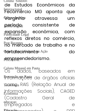
Coluna: SindJori
de Estudos Econômicos da 
Internacional
Fecomércio MG aponta que 
Varginha atravessa um 
Coluna Jurídica
período consistente de 
Alerta Digital
expansão econômica, com 
Publicidade Legal
reflexos diretos no comércio, 
Post Recentes
no mercado de trabalho e no 
fortalecimento do 
Coluna Arte e Cultura em Ação
empreendedorismo. 
POLICIAL
Coluna Minasul em Pauta
Os dados, baseados em 
informações de órgãos oficiais 
Prevenção em Pauta
como RAIS (Relação Anual de 
Tecnologia
Informações Sociais), CAGED 
Economia
(Cadastro Geral de 
educaçao
Empregados e 
Educação