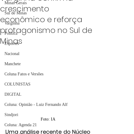
Minas Gerais
crescimento
Sul de Minas
econômico e reforça
Varginha
protagonismo no Sul de
Política
Minas
Esportes
Nacional
Manchete
Coluna Fatos e Versões
COLUNISTAS
DIGITAL
Coluna: Opinião - Luiz Fernando Alf
Sindjori
Foto: IA
Coluna: Agenda 21
Uma análise recente do Núcleo 