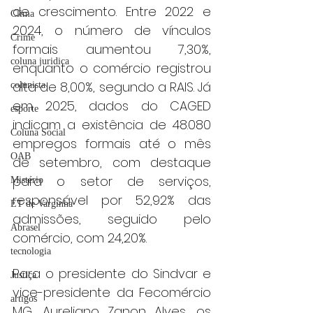
de crescimento. Entre 2022 e 
Clima
2024, o número de vínculos 
Crime
formais aumentou 7,30%, 
coluna juridica
enquanto o comércio registrou 
alta de 8,00%, segundo a RAIS. Já 
colunista
em 2025, dados do CAGED 
esporte
indicam a existência de 48.080 
Coluna Social
empregos formais até o mês 
OAB
de setembro, com destaque 
para o setor de serviços, 
Mistério
responsável por 52,92% das 
ET de Varginha
admissões, seguido pelo 
Abrasel
comércio, com 24,20%.
tecnologia
Para o presidente do Sindvar e 
Justiça
vice-presidente da Fecomércio 
artigos
MG, Aureliano Zanon Alves, os 