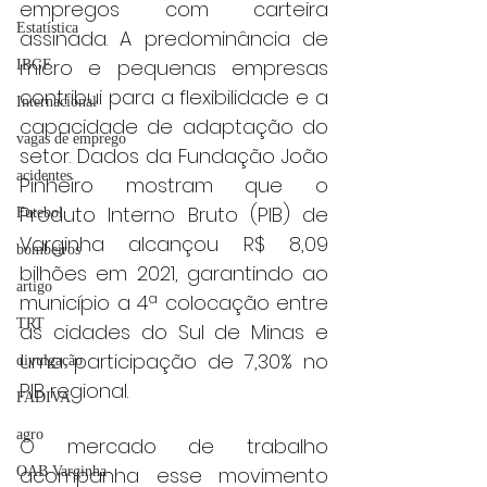
empregos com carteira 
Estatística
assinada. A predominância de 
micro e pequenas empresas 
IBGE
contribui para a flexibilidade e a 
Internacional
capacidade de adaptação do 
vagas de emprego
setor. Dados da Fundação João 
acidentes
Pinheiro mostram que o 
Produto Interno Bruto (PIB) de 
Futebol
Varginha alcançou R$ 8,09 
bombeiros
bilhões em 2021, garantindo ao 
artigo
município a 4ª colocação entre 
TRT
as cidades do Sul de Minas e 
uma participação de 7,30% no 
divulgação
PIB regional.
FADIVA
agro
O mercado de trabalho 
acompanha esse movimento 
OAB Varginha