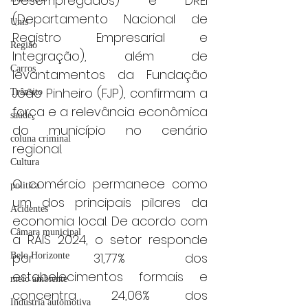
Desempregados) e DREI 
(Departamento Nacional de 
Unis
Registro Empresarial e 
Região
Integração), além de 
Carros
levantamentos da Fundação 
João Pinheiro (FJP), confirmam a 
Trânsito
força e a relevância econômica 
saúde
do município no cenário 
coluna criminal
regional.
Cultura
O comércio permanece como 
politica
um dos principais pilares da 
Acidentes
economia local. De acordo com 
Câmara municipal
a RAIS 2024, o setor responde 
por 31,77% dos 
Belo Horizonte
estabelecimentos formais e 
meio ambiente
concentra 24,06% dos 
Industria automotiva