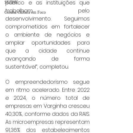
público e as instituições que 
SEHAV
trabalham pelo 
Coluna Cultura em Foco
desenvolvimento. Seguimos 
comprometidos em fortalecer 
o ambiente de negócios e 
ampliar oportunidades para 
que a cidade continue 
avançando de forma 
sustentável”, completou.
O empreendedorismo segue 
em ritmo acelerado. Entre 2022 
e 2024, o número total de 
empresas em Varginha cresceu 
40,30%, conforme dados da RAIS. 
As microempresas representam 
91,36% dos estabelecimentos 