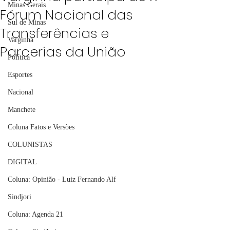
Minas Gerais
Fórum Nacional das
Sul de Minas
Transferências e
Varginha
Parcerias da União
Política
Esportes
Nacional
Manchete
Coluna Fatos e Versões
COLUNISTAS
DIGITAL
Coluna: Opinião - Luiz Fernando Alf
Sindjori
Coluna: Agenda 21