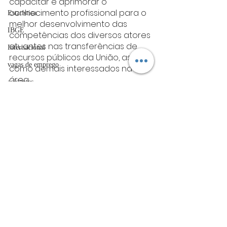
capacitar e aprimorar o 
conhecimento profissional para o 
Estatística
melhor desenvolvimento das 
IBGE
competências dos diversos atores 
atuantes nas transferências de 
Internacional
recursos públicos da União, assim 
vagas de emprego
como demais interessados na 
área.
acidentes
varginha
Manchete
Futebol
Varginha
Manchete
bombeiros
artigo
TRT
divulgação
Posts Relacionados
Ver tudo
FADIVA
agro
OAB Varginha