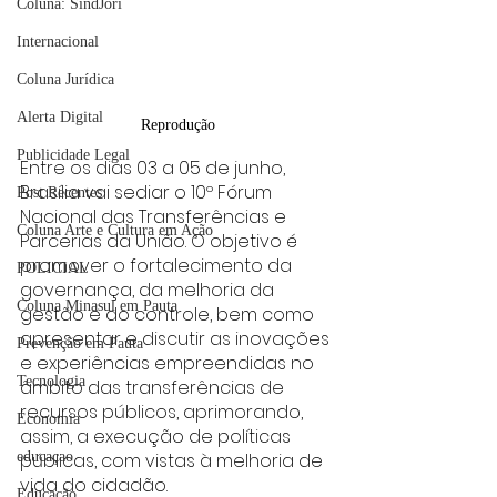
Coluna: SindJori
Internacional
Coluna Jurídica
Alerta Digital
Reprodução
Publicidade Legal
Entre os dias 03 a 05 de junho, 
Brasília vai sediar o 10º Fórum 
Post Recentes
Nacional das Transferências e 
Coluna Arte e Cultura em Ação
Parcerias da União. O objetivo é 
promover o fortalecimento da 
POLICIAL
governança, da melhoria da 
Coluna Minasul em Pauta
gestão e do controle, bem como 
apresentar e discutir as inovações 
Prevenção em Pauta
e experiências empreendidas no 
Tecnologia
âmbito das transferências de 
recursos públicos, aprimorando, 
Economia
assim, a execução de políticas 
educaçao
públicas, com vistas à melhoria de 
vida do cidadão. 
Educação