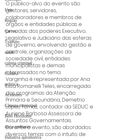
O público-alvo do evento são 
gestores, servidores, 
Unis
colaboradores e membros de 
Região
órgãos e entidades públicas e 
privadas dos poderes Executivo, 
Carros
Legislativo e Judiciário das esferas 
Trânsito
de governo, envolvendo gestão e 
controle, organizações da 
saúde
sociedade civil, entidades 
coluna criminal
municipalistas e demais 
interessados no tema. 
Cultura
Varginha é representada por Ana 
politica
Elisa Romanelli Teles, encarregada 
dos programas da Atenção 
Acidentes
Primária e Secundária, Demetrio 
Câmara municipal
Lopes Tomaz, contador da SEDUC e 
Auriene Barbosa Assessora de 
Belo Horizonte
Assuntos Governamentais.
Durante o evento, são abordados 
meio ambiente
diversos temas com o intuito de 
Industria automotiva