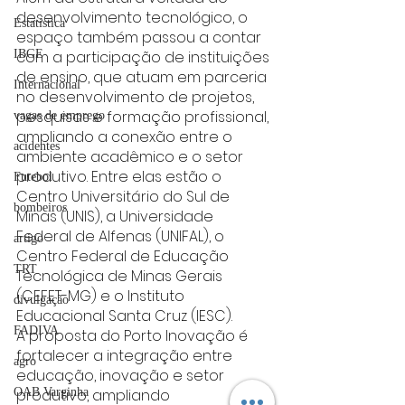
desenvolvimento tecnológico, o 
Estatística
espaço também passou a contar 
com a participação de instituições 
IBGE
de ensino, que atuam em parceria 
Internacional
no desenvolvimento de projetos, 
pesquisas e formação profissional, 
vagas de emprego
ampliando a conexão entre o 
acidentes
ambiente acadêmico e o setor 
produtivo. Entre elas estão o 
Futebol
Centro Universitário do Sul de 
bombeiros
Minas (UNIS), a Universidade 
Federal de Alfenas (UNIFAL), o 
artigo
Centro Federal de Educação 
TRT
Tecnológica de Minas Gerais 
(CEFET-MG) e o Instituto 
divulgação
Educacional Santa Cruz (IESC).
FADIVA
A proposta do Porto Inovação é 
fortalecer a integração entre 
agro
educação, inovação e setor 
produtivo, ampliando 
OAB Varginha