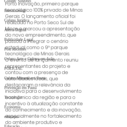
Coluna: SindJori
Porto Inovação, primeiro parque 
tecnológico 100% privado de Minas 
Internacional
Gerais. O lançamento oficial foi 
Coluna Jurídica
realizado no Porto Seco Sul de 
Minas e marcou a apresentação 
Alerta Digital
do novo empreendimento, que 
Publicidade Legal
passou a integrar o cenário 
estadual como o 9º parque 
Post Recentes
tecnológico de Minas Gerais.
O evento de lançamento reuniu 
Coluna Arte e Cultura em Ação
representantes do projeto e 
POLICIAL
contou com a presença de 
autoridades locais, que 
Coluna Minasul em Pauta
destacaram a relevância da 
Prevenção em Pauta
iniciativa para o desenvolvimento 
econômico da região e para o 
Tecnologia
incentivo à atualização constante 
Economia
do conhecimento e da inovação, 
especialmente no fortalecimento 
educaçao
do ambiente produtivo e 
Educação