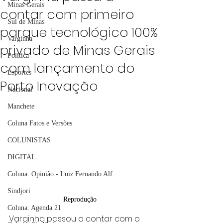
Minas Gerais
contar com primeiro
Sul de Minas
parque tecnológico 100%
Varginha
privado de Minas Gerais
Política
com lançamento do
Esportes
Porto Inovação
Nacional
Manchete
Coluna Fatos e Versões
COLUNISTAS
DIGITAL
Coluna: Opinião - Luiz Fernando Alf
Sindjori
Reprodução
Coluna: Agenda 21
Varginha passou a contar com o 