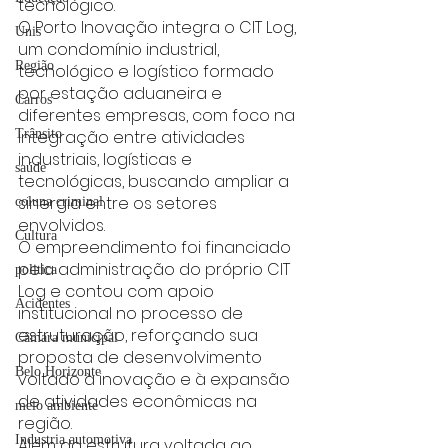
tecnológico.
O Porto Inovação integra o CIT Log, 
Unis
um condomínio industrial, 
Região
tecnológico e logístico formado 
por estação aduaneira e 
Carros
diferentes empresas, com foco na 
integração entre atividades 
Trânsito
industriais, logísticas e 
saúde
tecnológicas, buscando ampliar a 
sinergia entre os setores 
coluna criminal
envolvidos.
Cultura
O empreendimento foi financiado 
pela administração do próprio CIT 
politica
Log e contou com apoio 
Acidentes
institucional no processo de 
estruturação, reforçando sua 
Câmara municipal
proposta de desenvolvimento 
Belo Horizonte
voltado à inovação e à expansão 
de atividades econômicas na 
meio ambiente
região.
Industria automotiva
Além da estrutura voltada ao 