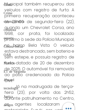
Municipal também recuperou dois 
Clima
veículos com registro de furto. A 
Crime
primeira recuperação aconteceu 
às 23h06 de segunda-feira (22), 
coluna juridica
quando um Chevrolet Corsa, ano 
colunista
1998, cor prata, foi localizado 
esporte
próximo à sede da Polícia Municipal, 
no bairro Bela Vista. O veículo 
Coluna Social
estava destrancado, sem bateria e 
OAB
sem estepe, e possuía registro de 
furto datado de 20 de dezembro 
Mistério
de 2025. O automóvel foi removido 
ET de Varginha
ao pátio credenciado da Polícia 
Civil.
Abrasel
	Já na madrugada de terça-
tecnologia
feira (23), por volta das 2h52, 
Justiça
durante patrulhamento no Centro, 
os agentes localizaram uma 
artigos