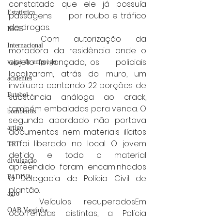
constatado que ele já possuía 
Estatística
passagens 	por roubo e tráfico 
de drogas.
IBGE
	Com autorização da 
Internacional
moradora da residência onde o 
objeto foi lançado, os 	policiais 
vagas de emprego
localizaram, atrás do muro, um 
acidentes
invólucro contendo 22 porções de 
Futebol
substância análoga ao crack, 
também embaladas para venda. O 
bombeiros
segundo abordado não portava 
artigo
documentos nem materiais ilícitos 
e foi liberado no local. O jovem 
TRT
detido e todo o material 
divulgação
apreendido foram encaminhados 
à Delegacia de Polícia Civil de 
FADIVA
plantão.
agro
	Veículos recuperadosEm 
OAB Varginha
ocorrências distintas, a Polícia 