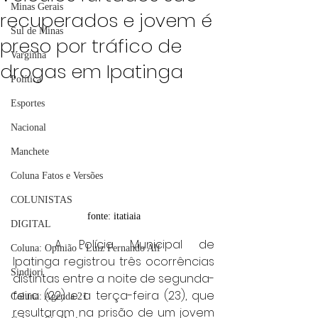
Minas Gerais
recuperados e jovem é
Sul de Minas
preso por tráfico de
Varginha
drogas em Ipatinga
Política
Esportes
Nacional
Manchete
Coluna Fatos e Versões
COLUNISTAS
fonte: itatiaia
DIGITAL
	A Polícia Municipal de 
Coluna: Opinião - Luiz Fernando Alf
Ipatinga registrou três ocorrências 
Sindjori
distintas entre a noite de segunda-
feira (22) e a terça-feira (23), que 
Coluna: Agenda 21
resultaram na prisão de um jovem 