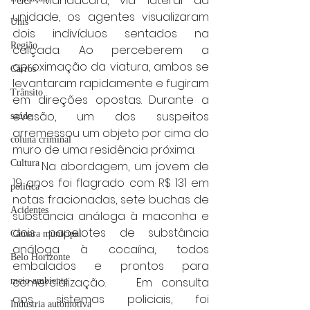
rua Mandacaru, via lateral da 
unidade, os agentes visualizaram 
Unis
dois indivíduos sentados na 
Região
calçada. Ao perceberem a 
aproximação da viatura, ambos se 
Carros
levantaram rapidamente e fugiram 
Trânsito
em direções opostas. Durante a 
evasão, um dos suspeitos 
saúde
arremessou um objeto por cima do 
coluna criminal
muro de uma residência próxima.
Cultura
	Na abordagem, um jovem de 
19 anos foi flagrado com R$ 131 em 
politica
notas fracionadas, sete buchas de 
Acidentes
substância análoga à maconha e 
dois papelotes de substância 
Câmara municipal
análoga à cocaína, todos 
Belo Horizonte
embalados e prontos para 
comercialização. 	Em consulta 
meio ambiente
aos sistemas policiais, foi 
Industria automotiva