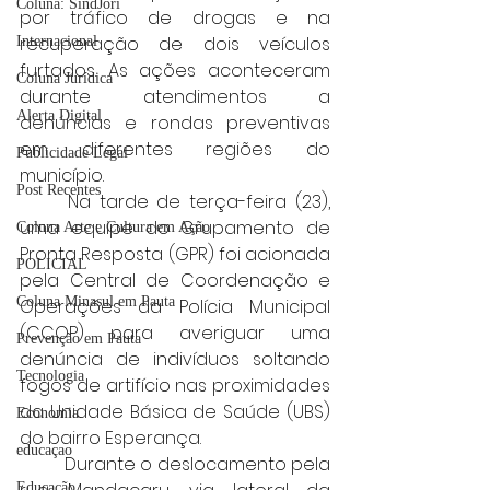
Coluna: SindJori
por tráfico de drogas e na 
recuperação de dois veículos 
Internacional
furtados. As ações aconteceram 
Coluna Jurídica
durante atendimentos a 
Alerta Digital
denúncias e rondas preventivas 
em diferentes regiões do 
Publicidade Legal
município.
Post Recentes
	Na tarde de terça-feira (23), 
uma equipe do Grupamento de 
Coluna Arte e Cultura em Ação
Pronta Resposta (GPR) foi acionada 
POLICIAL
pela Central de Coordenação e 
Coluna Minasul em Pauta
Operações da Polícia Municipal 
(CCOP) para averiguar uma 
Prevenção em Pauta
denúncia de indivíduos soltando 
Tecnologia
fogos de artifício nas proximidades 
da Unidade Básica de Saúde (UBS) 
Economia
do bairro Esperança.
educaçao
	Durante o deslocamento pela 
Educação