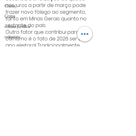
nos juros a partir de março pode 
Clima
trazer novo fôlego ao segmento, 
Crime
tanto em Minas Gerais quanto no 
restante do país.
coluna juridica
Outro fator que contribui para o 
colunista
otimismo é o fato de 2026 ser um 
ano eleitoral. Tradicionalmente, 
esporte
esse período é marcado por 
maior volume de investimentos, 
Coluna Social
especialmente em infraestrutura e 
OAB
renovação de frotas, o que tende 
a favorecer a retomada das 
Mistério
vendas no mercado de veículos 
ET de Varginha
pesados.
Minas gerais
Politica
Economia
trânsito
Abrasel
Minas Gerais
tecnologia
Trânsito
Política
Justiça
artigos