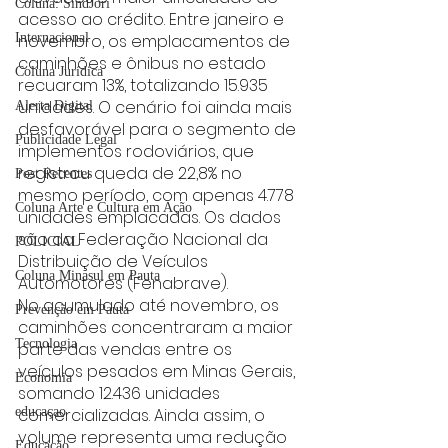
Coluna: SindJori
acesso ao crédito. Entre janeiro e 
novembro, os emplacamentos de 
Internacional
caminhões e ônibus no estado 
Coluna Jurídica
recuaram 13%, totalizando 15.935 
unidades. O cenário foi ainda mais 
Alerta Digital
desfavorável para o segmento de 
Publicidade Legal
implementos rodoviários, que 
registrou queda de 22,8% no 
Post Recentes
mesmo período, com apenas 4.778 
Coluna Arte e Cultura em Ação
unidades emplacadas. Os dados 
são da Federação Nacional da 
POLICIAL
Distribuição de Veículos 
Coluna Minasul em Pauta
Automotores (Fenabrave).
No acumulado até novembro, os 
Prevenção em Pauta
caminhões concentraram a maior 
Tecnologia
parte das vendas entre os 
veículos pesados em Minas Gerais, 
Economia
somando 12.436 unidades 
comercializadas. Ainda assim, o 
educaçao
volume representa uma redução 
Educação