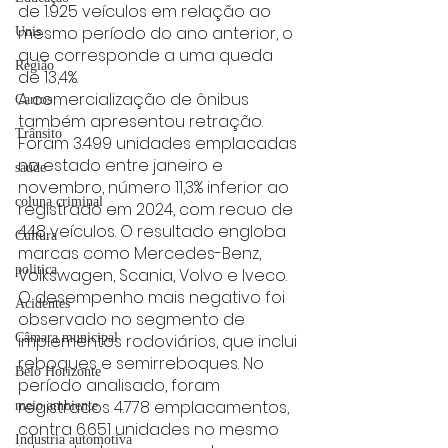
de 1.925 veículos em relação ao 
mesmo período do ano anterior, o 
Unis
que corresponde a uma queda 
Região
de 13,4%.
A comercialização de ônibus 
Carros
também apresentou retração. 
Trânsito
Foram 3.499 unidades emplacadas 
no estado entre janeiro e 
saúde
novembro, número 11,3% inferior ao 
coluna criminal
registrado em 2024, com recuo de 
448 veículos. O resultado engloba 
Cultura
marcas como Mercedes-Benz, 
politica
Volkswagen, Scania, Volvo e Iveco.
O desempenho mais negativo foi 
Acidentes
observado no segmento de 
implementos rodoviários, que inclui 
Câmara municipal
reboques e semirreboques. No 
Belo Horizonte
período analisado, foram 
registrados 4.778 emplacamentos, 
meio ambiente
contra 6.651 unidades no mesmo 
Industria automotiva