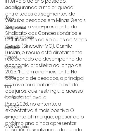
intervalo do ano passado, 
configurando a maior queda 
Estatística
entre todos os segmentos de 
IBGE
veículos pesados em Minas Gerais.
Segundo o vice-presidente do 
Internacional
Sindicato dos Concessionários e 
vagas de emprego
Distribuidores de Veículos de Minas 
Gerais (Sincodiv-MG), Camilo 
acidentes
Lucian, o recuo está diretamente 
Futebol
relacionado ao desempenho da 
economia brasileira ao longo de 
bombeiros
2025. “Foi um ano mais lento. Na 
categoria de pesados, o principal 
artigo
entrave foi o patamar elevado 
TRT
dos juros, que restringiu o acesso 
ao crédito”, avalia.
divulgação
Para 2026, no entanto, a 
FADIVA
expectativa é mais positiva. O 
dirigente afirma que, apesar de o 
agro
próximo ano ainda apresentar 
OAB Varginha
desafios, a sinalização de queda 