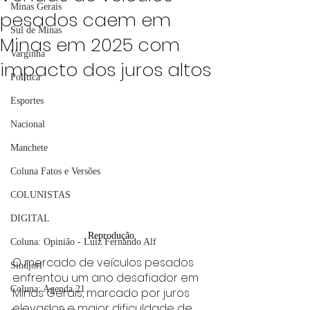
Minas Gerais
pesados caem em
Sul de Minas
Minas em 2025 com
Varginha
impacto dos juros altos
Política
Esportes
Nacional
Manchete
Coluna Fatos e Versões
COLUNISTAS
DIGITAL
Reprodução
Coluna: Opinião - Luiz Fernando Alf
O mercado de veículos pesados 
Sindjori
enfrentou um ano desafiador em 
Coluna: Agenda 21
Minas Gerais, marcado por juros 
elevados e maior dificuldade de 