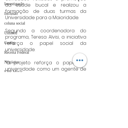
Investigação
da saúde bucal e realizou a 
formação de duas turmas da 
Inclusão
Universidade para a Maioridade.
coluna social
Segundo a coordenadora do 
Unimed
programa, Teresa Alvisi, a iniciativa 
reforça o papel social da 
Cemig
universidade.
Receita Federal
“O projeto reforça o papel da 
Negócios
universidade como um agente de 
EPR Minas
transformação social e reafirma o 
compromisso da PUC Minas com a 
Coluna: Gente & Gestão
formação cidadã, crítica e 
ACIV
humanista. Ao longo dos anos, tem 
deixado marcas significativas tanto 
Guarda Municipal
na vida dos participantes quanto 
Sebrae
nas comunidades atendidas, 
construindo, como o nome sugere, 
UFLA
pontes e caminhos para todos”, 