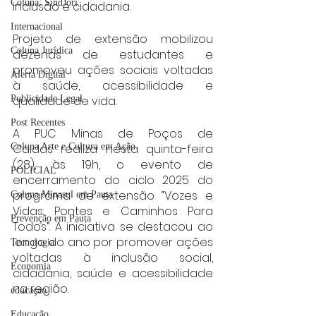
Coluna: SindJori
inclusão e cidadania.
Internacional
Projeto de extensão mobilizou 
Coluna Jurídica
dezenas de estudantes e 
promoveu ações sociais voltadas 
Alerta Digital
à saúde, acessibilidade e 
Publicidade Legal
qualidade de vida.
Post Recentes
A PUC Minas de Poços de 
Coluna Arte e Cultura em Ação
Caldas realiza nesta quinta-feira 
(28), às 19h, o evento de 
POLICIAL
encerramento do ciclo 2025 do 
programa de extensão “Vozes e 
Coluna Minasul em Pauta
Vidas: Pontes e Caminhos Para 
Prevenção em Pauta
Todos”. A iniciativa se destacou ao 
longo do ano por promover ações 
Tecnologia
voltadas à inclusão social, 
Economia
cidadania, saúde e acessibilidade 
na região.
educaçao
Educação