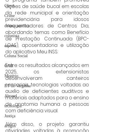
ações de saúde bucal em escolas 
Clima
da rede municipal e orientação 
Crime
previdenciária para idosos 
frequentadores de Centros Dia, 
coluna juridica
abordando temas como Benefício 
colunista
de Prestação Continuada (BPC-
LOAS), aposentadoria e utilização 
esporte
do aplicativo Meu INSS.
Coluna Social
Entre os resultados alcançados em 
OAB
2025, os extensionistas 
Mistério
desenvolveram canteiros 
sensoriais, tecnologias voltadas ao 
ET de Varginha
auxílio de deficientes auditivos e 
Abrasel
materiais adaptados para o ensino 
de anatomia humana a pessoas 
tecnologia
com deficiência visual.
Justiça
Além disso, o projeto garantiu 
artigos
atividades voltadas à promoção 