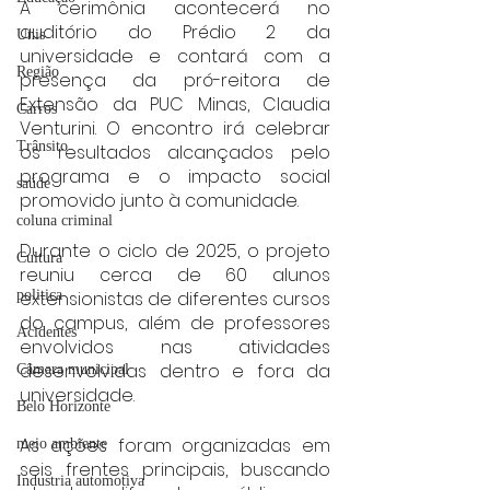
A cerimônia acontecerá no 
auditório do Prédio 2 da 
Unis
universidade e contará com a 
Região
presença da pró-reitora de 
Extensão da PUC Minas, Claudia 
Carros
Venturini. O encontro irá celebrar 
Trânsito
os resultados alcançados pelo 
programa e o impacto social 
saúde
promovido junto à comunidade.
coluna criminal
Durante o ciclo de 2025, o projeto 
Cultura
reuniu cerca de 60 alunos 
politica
extensionistas de diferentes cursos 
do campus, além de professores 
Acidentes
envolvidos nas atividades 
desenvolvidas dentro e fora da 
Câmara municipal
universidade.
Belo Horizonte
As ações foram organizadas em 
meio ambiente
seis frentes principais, buscando 
Industria automotiva