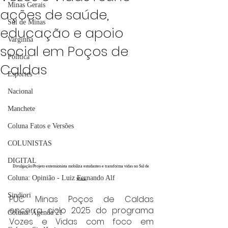
Minas Gerais
ações de saúde,
Sul de Minas
educação e apoio
Varginha
social em Poços de
Política
Caldas
Esportes
Nacional
Manchete
Coluna Fatos e Versões
COLUNISTAS
DIGITAL
Divulgação/Projeto extensionista mobiliza estudantes e transforma vidas no Sul de 
Coluna: Opinião - Luiz Fernando Alf
Minas
Sindjori
PUC Minas Poços de Caldas 
encerra ciclo 2025 do programa 
Coluna: Agenda 21
Vozes e Vidas com foco em 