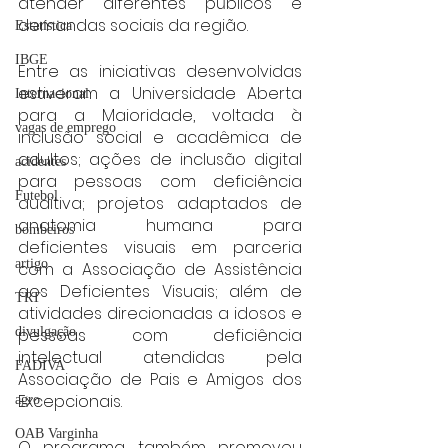
atender diferentes públicos e 
demandas sociais da região.
Estatística
IBGE
Entre as iniciativas desenvolvidas 
estiveram a Universidade Aberta 
Internacional
para a Maioridade, voltada à 
vagas de emprego
inclusão social e acadêmica de 
adultos; ações de inclusão digital 
acidentes
para pessoas com deficiência 
Futebol
auditiva; projetos adaptados de 
anatomia humana para 
bombeiros
deficientes visuais em parceria 
artigo
com a Associação de Assistência 
aos Deficientes Visuais; além de 
TRT
atividades direcionadas a idosos e 
divulgação
pessoas com deficiência 
intelectual atendidas pela 
FADIVA
Associação de Pais e Amigos dos 
Excepcionais.
agro
OAB Varginha
O programa também promoveu 