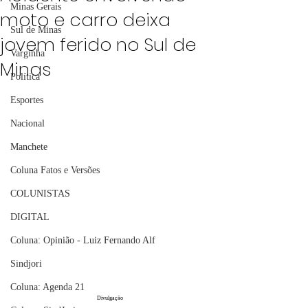
Minas Gerais
moto e carro deixa
Sul de Minas
jovem ferido no Sul de
Varginha
Minas
Política
Esportes
Nacional
Manchete
Coluna Fatos e Versões
COLUNISTAS
DIGITAL
Coluna: Opinião - Luiz Fernando Alf
Sindjori
Coluna: Agenda 21
Divulgação