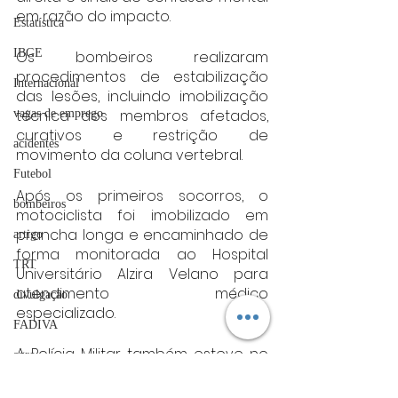
em razão do impacto.
Estatística
IBGE
Os bombeiros realizaram 
procedimentos de estabilização 
Internacional
das lesões, incluindo imobilização 
técnica dos membros afetados, 
vagas de emprego
curativos e restrição de 
acidentes
movimento da coluna vertebral.
Futebol
Após os primeiros socorros, o 
bombeiros
motociclista foi imobilizado em 
prancha longa e encaminhado de 
artigo
forma monitorada ao Hospital 
TRT
Universitário Alzira Velano para 
atendimento médico 
divulgação
especializado.
FADIVA
A Polícia Militar também esteve no 
agro
local para realizar o controle do 
OAB Varginha
trânsito, registrar a ocorrência e 