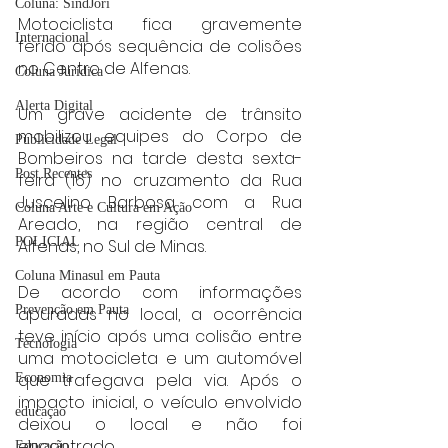
Coluna: SindJori
Motociclista fica gravemente 
Internacional
ferido após sequência de colisões 
no Centro de Alfenas.
Coluna Jurídica
Alerta Digital
Um grave acidente de trânsito 
mobilizou equipes do Corpo de 
Publicidade Legal
Bombeiros na tarde desta sexta-
Post Recentes
feira (16) no cruzamento da Rua 
Juscelino Barbosa com a Rua 
Coluna Arte e Cultura em Ação
Areado, na região central de 
POLICIAL
Alfenas, no Sul de Minas.
Coluna Minasul em Pauta
De acordo com informações 
Prevenção em Pauta
apuradas no local, a ocorrência 
teve início após uma colisão entre 
Tecnologia
uma motocicleta e um automóvel 
que trafegava pela via. Após o 
Economia
impacto inicial, o veículo envolvido 
educaçao
deixou o local e não foi 
encontrado.
Educação