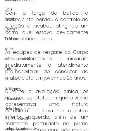
Unis
Com a força da batida, o 
motociclista perdeu o controle da 
Região
direção e acabou atingindo um 
Carros
carro que estava devidamente 
estacionado na rua.
Trânsito
saúde
As equipes de resgate do Corpo 
de Bombeiros iniciaram 
coluna criminal
imediatamente o atendimento 
Cultura
pré-hospitalar ao condutor da 
motocicleta, um jovem de 25 anos.
politica
Acidentes
Durante a avaliação clínica, os 
militares constataram que a vítima 
Câmara municipal
apresentava uma fratura 
Belo Horizonte
completa na tíbia do membro 
inferior esquerdo, além de um 
meio ambiente
ferimento perfurante na perna 
Industria automotiva
direita e sinais de confusão mental 