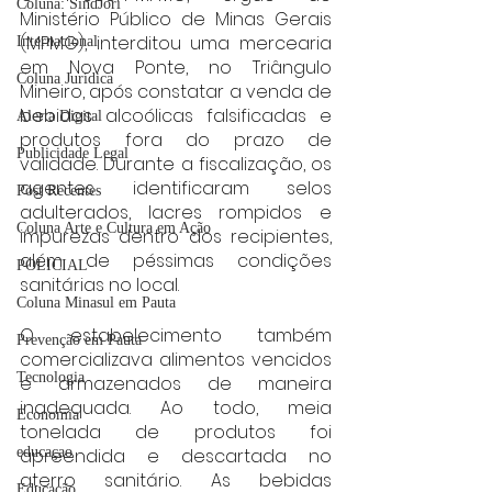
Coluna: SindJori
Ministério Público de Minas Gerais 
(MPMG), interditou uma mercearia 
Internacional
em Nova Ponte, no Triângulo 
Coluna Jurídica
Mineiro, após constatar a venda de 
bebidas alcoólicas falsificadas e 
Alerta Digital
produtos fora do prazo de 
Publicidade Legal
validade. Durante a fiscalização, os 
agentes identificaram selos 
Post Recentes
adulterados, lacres rompidos e 
Coluna Arte e Cultura em Ação
impurezas dentro dos recipientes, 
além de péssimas condições 
POLICIAL
sanitárias no local.
Coluna Minasul em Pauta
O estabelecimento também 
Prevenção em Pauta
comercializava alimentos vencidos 
Tecnologia
e armazenados de maneira 
inadequada. Ao todo, meia 
Economia
tonelada de produtos foi 
apreendida e descartada no 
educaçao
aterro sanitário. As bebidas 
Educação