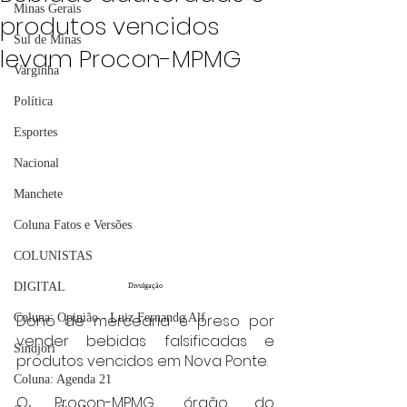
Minas Gerais
produtos vencidos
Sul de Minas
levam Procon-MPMG
Varginha
Política
Esportes
Nacional
Manchete
Coluna Fatos e Versões
COLUNISTAS
DIGITAL
Divulgação
Dono de mercearia é preso por 
Coluna: Opinião - Luiz Fernando Alf
vender bebidas falsificadas e 
Sindjori
produtos vencidos em Nova Ponte.
Coluna: Agenda 21
O Procon-MPMG, órgão do 