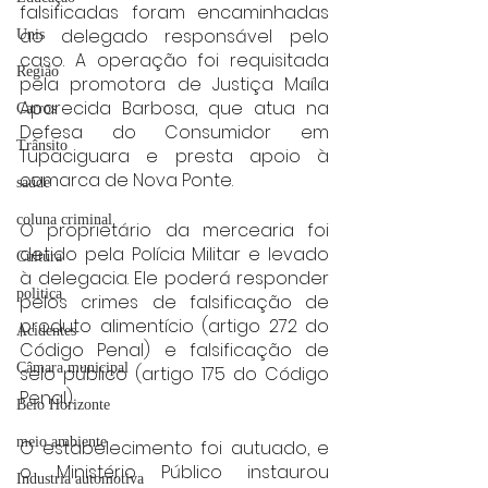
falsificadas foram encaminhadas 
ao delegado responsável pelo 
Unis
caso. A operação foi requisitada 
Região
pela promotora de Justiça Maíla 
Aparecida Barbosa, que atua na 
Carros
Defesa do Consumidor em 
Trânsito
Tupaciguara e presta apoio à 
comarca de Nova Ponte.
saúde
coluna criminal
O proprietário da mercearia foi 
detido pela Polícia Militar e levado 
Cultura
à delegacia. Ele poderá responder 
politica
pelos crimes de falsificação de 
produto alimentício (artigo 272 do 
Acidentes
Código Penal) e falsificação de 
Câmara municipal
selo público (artigo 175 do Código 
Penal).
Belo Horizonte
meio ambiente
O estabelecimento foi autuado, e 
o Ministério Público instaurou 
Industria automotiva