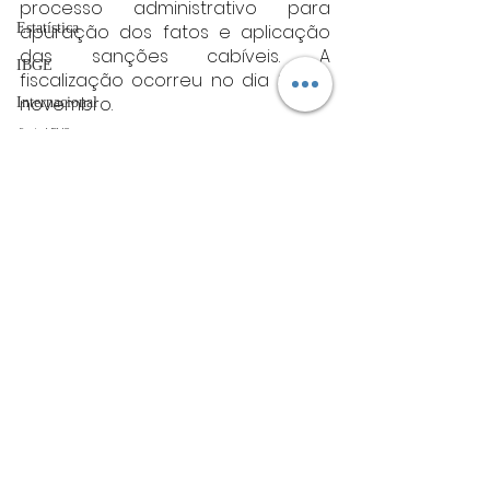
processo administrativo para 
apuração dos fatos e aplicação 
Estatística
das sanções cabíveis. A 
IBGE
fiscalização ocorreu no dia 26 de 
novembro.
Internacional
Fonte: MPMG
vagas de emprego
Minas gerais
acidentes
Minas Gerais
Futebol
bombeiros
artigo
Posts Relacionados
Ver tudo
TRT
divulgação
FADIVA
agro
OAB Varginha