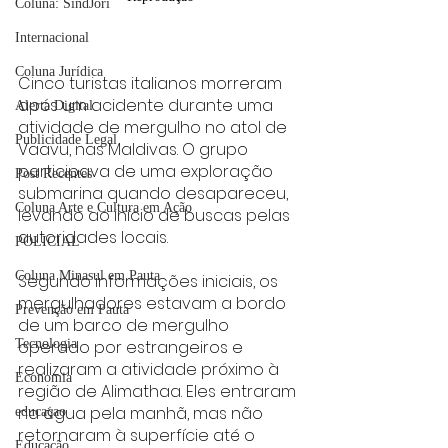
Coluna: SindJori
Internacional
Coluna Jurídica
Cinco turistas italianos morreram 
após um acidente durante uma 
Alerta Digital
atividade de mergulho no atol de 
Publicidade Legal
Vaavu, nas Maldivas. O grupo 
participava de uma exploração 
Post Recentes
submarina quando desapareceu, 
Coluna Arte e Cultura em Ação
levando ao início de buscas pelas 
autoridades locais.
POLICIAL
Coluna Minasul em Pauta
Segundo informações iniciais, os 
mergulhadores estavam a bordo 
Prevenção em Pauta
de um barco de mergulho 
Tecnologia
operado por estrangeiros e 
realizaram a atividade próximo à 
Economia
região de Alimathaa. Eles entraram 
na água pela manhã, mas não 
educaçao
retornaram à superfície até o 
Educação