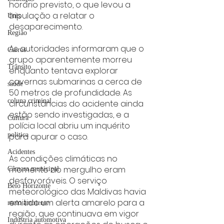
horário previsto, o que levou a 
tripulação a relatar o 
Unis
desaparecimento.
Região
As autoridades informaram que o 
Carros
grupo aparentemente morreu 
Trânsito
enquanto tentava explorar 
cavernas submarinas a cerca de 
saúde
50 metros de profundidade. As 
coluna criminal
circunstâncias do acidente ainda 
estão sendo investigadas, e a 
Cultura
polícia local abriu um inquérito 
politica
para apurar o caso.
Acidentes
As condições climáticas no 
momento do mergulho eram 
Câmara municipal
desfavoráveis. O serviço 
Belo Horizonte
meteorológico das Maldivas havia 
emitido um alerta amarelo para a 
meio ambiente
região, que continuava em vigor 
Industria automotiva