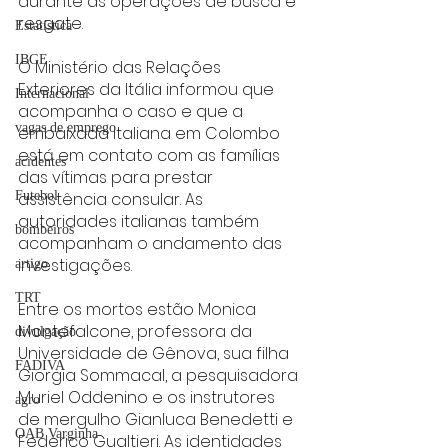
durante as operações de busca e 
resgate.
Estatística
IBGE
O Ministério das Relações 
Exteriores da Itália informou que 
Internacional
acompanha o caso e que a 
vagas de emprego
embaixada italiana em Colombo 
está em contato com as famílias 
acidentes
das vítimas para prestar 
Futebol
assistência consular. As 
autoridades italianas também 
bombeiros
acompanham o andamento das 
investigações.
artigo
TRT
Entre os mortos estão Monica 
Montefalcone, professora da 
divulgação
Universidade de Gênova, sua filha 
FADIVA
Giorgia Sommacal, a pesquisadora 
Muriel Oddenino e os instrutores 
agro
de mergulho Gianluca Benedetti e 
OAB Varginha
Federico Gualtieri. As identidades 