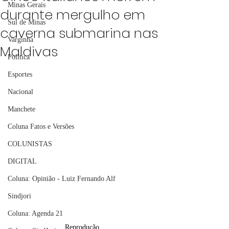
Minas Gerais
durante mergulho em
Sul de Minas
caverna submarina nas
Varginha
Maldivas
Política
Esportes
Nacional
Manchete
Coluna Fatos e Versões
COLUNISTAS
DIGITAL
Coluna: Opinião - Luiz Fernando Alf
Sindjori
Coluna: Agenda 21
Reprodução