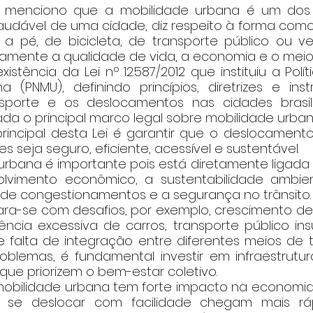
te menciono que a mobilidade urbana é um dos p
udável de uma cidade, diz respeito à forma como
 pé, de bicicleta, de transporte público ou veí
amente a qualidade de vida, a economia e o meio 
istência da Lei nº 12.587/2012 que instituiu a Polít
a (PNMU), definindo princípios, diretrizes e ins
nsporte e os deslocamentos nas cidades brasile
a o principal marco legal sobre mobilidade urbana
 principal desta Lei é garantir que o deslocament
s seja seguro, eficiente, acessível e sustentável.
e urbana é importante pois está diretamente ligada
lvimento econômico, a sustentabilidade ambient
o de congestionamentos e a segurança no trânsito.
epara-se com desafios, por exemplo, crescimento d
ncia excessiva de carros, transporte público insu
 falta de integração entre diferentes meios de tr
oblemas, é fundamental investir em infraestrutura
 que priorizem o bem-estar coletivo.
a mobilidade urbana tem forte impacto na economia
se deslocar com facilidade chegam mais ráp