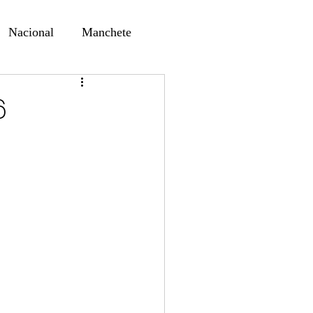
Nacional
Manchete
ernando Alf
Sindjori
6
ta Digital
ducaçao
Educação