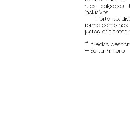
ruas, calçadas,
inclusivos.
       Portanto, d
forma como nos d
justos, eficientes
“É preciso desco
— Berta Pinheiro    