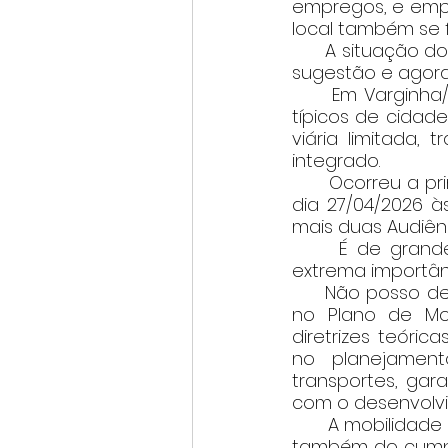
empregos, e empr
local também se 
      A situação 
sugestão e agora 
      Em Varginh
típicos de cidade
viária limitada,
integrado.
      Ocorreu a p
dia 27/04/2026 à
mais duas Audiênc
     É de grande
extrema importân
     Não posso d
no Plano de Mob
diretrizes teóric
no planejament
transportes, gar
com o desenvolv
       A mobilida
também do cumpri