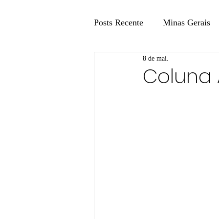
Posts Recente
Minas Gerais
8 de mai.
Coluna Fatos e Versões
Coluna 
Coluna: Agenda 21
Colu
Publicidade Legal
Post 
Coluna Minasul em Pauta
Unis
Região
Carros