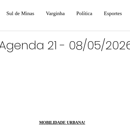
Sul de Minas
Varginha
Política
Esportes
COLUNISTAS
DIGITAL
Coluna: Opinião - Luiz F
Agenda 21 - 08/05/202
na: SindJori
Internacional
Coluna Jurídica
Aler
Recentes
Coluna Arte e Cultura em Ação
POLICIAL
Prevenção em Pauta
Tecnologia
Economia
e
MOBILIDADE URBANA!