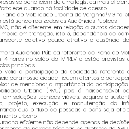
esas se beneficiam de uma logística mais eficient
fortalece quando há facilidade de acesso.
do Plano de Mobilidade Urbana de Varginha/MG foi 
está sendo realizadas as Audiências Públicas.
a/MG, não é diferente em relação a outras cidades
 média em transição, isto é, dependência do carro,
 transporte coletivo pouco atrativo e ausência d
rimeira Audiência Pública referente ao Plano de Mo
s 14 horas no salão do IMPREV e estão previstas a
ias principais.
 valia a participação da sociedade referente a
cia para nossa cidade. Fiquem atentos e participe
eixar de mencionar a importância da participação
ilidade Urbana (PMU) pois é indispensável par
as em soluções técnicas viáveis, seguras e susten
o, projeto, execução e manutenção da infra
antindo que o fluxo de pessoas e bens seja eficie
imento urbano
de urbana eficiente não depende apenas de decisões
mento de normas técnicas. As diretrizes da ABN