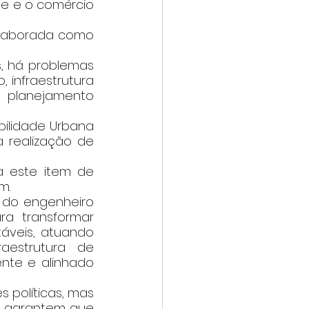
e e o comércio 
elaborada como 
, há problemas 
 infraestrutura 
e planejamento 
bilidade Urbana 
 realização de 
 este item de 
m.
 do engenheiro 
a transformar 
táveis, atuando 
estrutura de 
nte e alinhado 
 políticas, mas 
T garantem que 