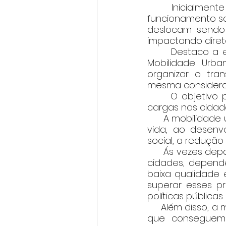
     Inicialmen
funcionamento sa
deslocam sendo a
impactando diret
      Destaco a ex
Mobilidade Urban
organizar o tra
mesma considerad
      O objetivo
cargas nas cidade
      A mobilidad
vida, ao desenvo
social, a reduçã
      Ás vezes d
cidades, dependê
baixa qualidade e
superar esses pr
políticas públicas
     Além disso, 
que conseguem 