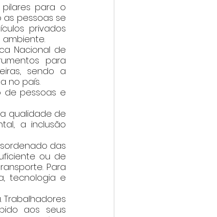
ilares para o 
 as pessoas se 
culos privados 
ambiente.  
ica Nacional de 
trumentos para 
iras, sendo a 
 no país.
o de pessoas e 
 a qualidade de 
al, a inclusão 
esordenado das 
ficiente ou de 
ansporte. Para 
, tecnologia e 
. Trabalhadores 
ido aos seus 