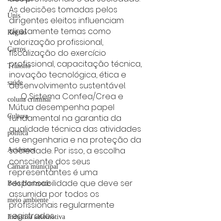
As decisões tomadas pelos 
Unis
dirigentes eleitos influenciam 
diretamente temas como 
Região
valorização profissional, 
Carros
fiscalização do exercício 
profissional, capacitação técnica, 
Trânsito
inovação tecnológica, ética e 
saúde
desenvolvimento sustentável.
      O Sistema Confea/Crea e 
coluna criminal
Mútua desempenha papel 
Cultura
fundamental na garantia da 
qualidade técnica das atividades 
politica
de engenharia e na proteção da 
sociedade. Por isso, a escolha 
Acidentes
consciente dos seus 
Câmara municipal
representantes é uma 
responsabilidade que deve ser 
Belo Horizonte
assumida por todos os 
meio ambiente
profissionais regularmente 
registrados.
Industria automotiva