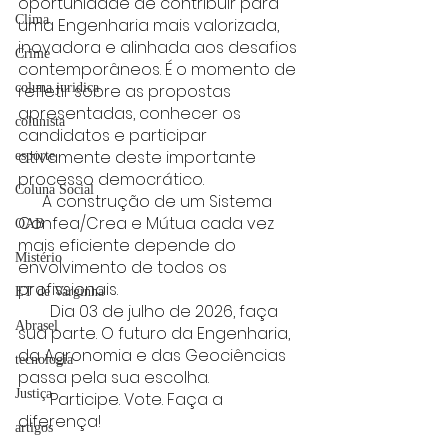
oportunidade de contribuir para 
Clima
uma Engenharia mais valorizada, 
inovadora e alinhada aos desafios 
Crime
contemporâneos. É o momento de 
coluna juridica
refletir sobre as propostas 
apresentadas, conhecer os 
colunista
candidatos e participar 
ativamente deste importante 
esporte
processo democrático.
Coluna Social
      A construção de um Sistema 
Confea/Crea e Mútua cada vez 
OAB
mais eficiente depende do 
Mistério
envolvimento de todos os 
profissionais.
ET de Varginha
        Dia 03 de julho de 2026, faça 
Abrasel
sua parte. O futuro da Engenharia, 
da Agronomia e das Geociências 
tecnologia
passa pela sua escolha.
Justiça
        Participe. Vote. Faça a 
diferença!
artigos