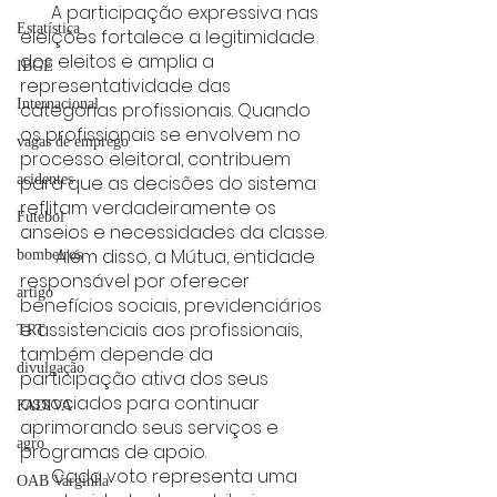
       A participação expressiva nas 
Estatística
eleições fortalece a legitimidade 
dos eleitos e amplia a 
IBGE
representatividade das 
Internacional
categorias profissionais. Quando 
os profissionais se envolvem no 
vagas de emprego
processo eleitoral, contribuem 
acidentes
para que as decisões do sistema 
reflitam verdadeiramente os 
Futebol
anseios e necessidades da classe.
        Além disso, a Mútua, entidade 
bombeiros
responsável por oferecer 
artigo
benefícios sociais, previdenciários 
e assistenciais aos profissionais, 
TRT
também depende da 
divulgação
participação ativa dos seus 
associados para continuar 
FADIVA
aprimorando seus serviços e 
agro
programas de apoio.
       Cada voto representa uma 
OAB Varginha