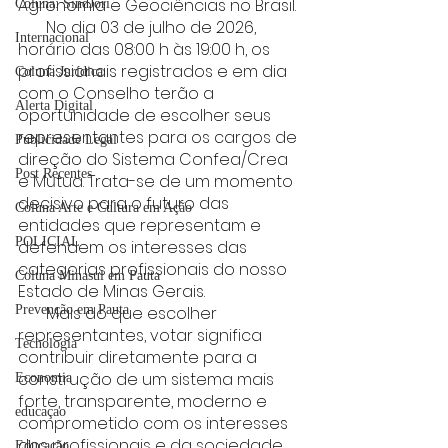
Agronomia e Geociências no Brasil.
Coluna: SindJori
       No dia 03 de julho de 2026, 
Internacional
horário das 08:00 h às 19:00 h, os 
profissionais registrados e em dia 
Coluna Jurídica
com o Conselho terão a 
Alerta Digital
oportunidade de escolher seus 
representantes para os cargos de 
Publicidade Legal
direção do Sistema Confea/Crea 
Post Recentes
e Mútua. Trata-se de um momento 
decisivo para o futuro das 
Coluna Arte e Cultura em Ação
entidades que representam e 
POLICIAL
defendem os interesses das 
categorias profissionais do nosso 
Coluna Minasul em Pauta
Estado de Minas Gerais.
Prevenção em Pauta
       Mais do que escolher 
representantes, votar significa 
Tecnologia
contribuir diretamente para a 
construção de um sistema mais 
Economia
forte, transparente, moderno e 
educaçao
comprometido com os interesses 
dos profissionais e da sociedade. 
Educação