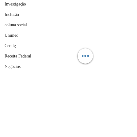
Investigação
Inclusão
coluna social
Unimed
Cemig
Receita Federal
Negócios
EPR Minas
Coluna: Gente & Gestão
ACIV
Guarda Municipal
Sebrae
Engº Civil Alencar de Souza Filgueiras
UFLA
Presidente do Fórum Agenda 21 