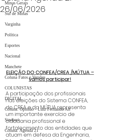
Minas Gerais
26/06/2026
Sul de Minas
Varginha
Política
Esportes
Nacional
Manchete
ELEIÇÃO DO CONFEA/CREA /MÚTUA –
Coluna Fatos e Versões
vamos participar!
COLUNISTAS
A participação dos profissionais 
DIGITAL
nas eleições do Sistema CONFEA, 
do CREA e da MÚTUA representa 
Coluna: Opinião - Luiz Fernando Alf
um importante exercício de 
Sindjori
cidadania profissional e 
fortalecimento das entidades que 
Coluna: Agenda 21
atuam em defesa da Engenharia, 