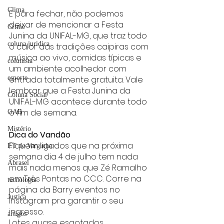
Clima
E para fechar, não podemos 
deixar de mencionar a Festa 
Crime
Junina da UNIFAL-MG, que traz todo 
coluna juridica
o calor das tradições caipiras com 
música ao vivo, comidas típicas e 
colunista
um ambiente acolhedor com 
entrada totalmente gratuita. Vale 
esporte
lembrar que a Festa Junina da 
Coluna Social
UNIFAL-MG acontece durante todo 
o fim de semana.
OAB
Mistério
Dica do Vandão 
Fiquem ligados que na próxima 
ET de Varginha
semana dia 4 de julho tem nada 
Abrasel
mais nada menos que Zé Ramalho 
em Três Pontas no CCC. Corre na 
tecnologia
página da Barry eventos no 
Justiça
Instagram pra garantir o seu 
ingresso.
artigos
Lotes quase esgotados.