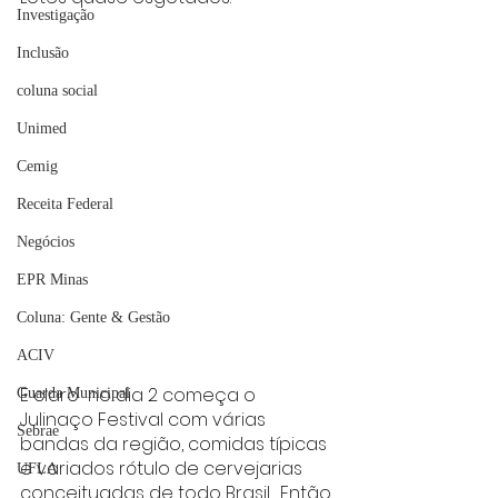
Investigação
Inclusão
coluna social
Unimed
Cemig
Receita Federal
Negócios
EPR Minas
Coluna: Gente & Gestão
ACIV
E claro  no dia 2 começa o 
Guarda Municipal
Julinaço Festival com várias 
Sebrae
bandas da região, comidas típicas 
e variados rótulo de cervejarias 
UFLA
conceituadas de todo Brasil.  Então 