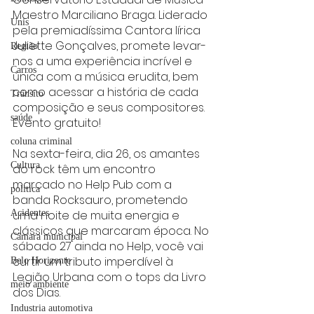
Maestro Marciliano Braga. Liderado 
Unis
pela premiadíssima Cantora lírica 
Juliette Gonçalves, promete levar-
Região
nos a uma experiência incrível e 
Carros
única com a música erudita, bem 
como acessar a história de cada 
Trânsito
composição e seus compositores. 
saúde
Evento gratuito!
coluna criminal
Na sexta-feira, dia 26, os amantes 
Cultura
do rock têm um encontro 
marcado no Help Pub com a 
politica
banda Rocksauro, prometendo 
uma noite de muita energia e 
Acidentes
clássicos que marcaram época. No 
Câmara municipal
sábado 27 ainda no Help, você vai 
curtir um tributo imperdível à 
Belo Horizonte
Legião Urbana com o tops da Livro 
meio ambiente
dos Dias. 
Industria automotiva