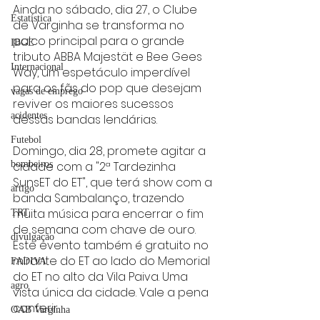
Ainda no sábado, dia 27, o Clube 
Estatística
de Varginha se transforma no 
palco principal para o grande 
IBGE
tributo ABBA Majestät e Bee Gees 
Internacional
Way, um espetáculo imperdível 
para os fãs do pop que desejam 
vagas de emprego
reviver os maiores sucessos 
acidentes
dessas bandas lendárias.
Futebol
Domingo, dia 28, promete agitar a 
cidade com a "2ª Tardezinha 
bombeiros
SunsET do ET", que terá show com a 
artigo
banda Sambalanço, trazendo 
muita música para encerrar o fim 
TRT
de semana com chave de ouro. 
divulgação
Este evento também é gratuito no 
mirante do ET ao lado do Memorial 
FADIVA
do ET no alto da Vila Paiva. Uma 
agro
vista única da cidade. Vale a pena 
conferir.
OAB Varginha