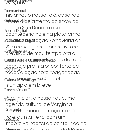
Varginha.
Coluna: SindJori
Internacional
Iniciamos o nosso rolê, avisando 
sobre o adiamento do show da 
Coluna Jurídica
banda Sissi Bonafla que 
Alerta Digital
aconteceria hoje na plataforma 
da antiga Estação Ferroviária às 
Publicidade Legal
20 h de Varginha por motivo de 
Post Recentes
previsão de mau tempo pra o 
horário. Lembrando que o local é 
Coluna Arte e Cultura em Ação
aberto e pra maior conforto de 
POLICIAL
todos a ação será reagendada 
pela Fundação Cultural do 
Coluna Minasul em Pauta
município em breve.
Prevenção em Pauta
Para iniciar , a nossa riquíssima  
Tecnologia
agenda cultural de Varginha 
desta semana começamos já  
Economia
hoje, quinta-feira, com um  
educaçao
imperdível recital de canto lírico no 
Conservatório Estadual de Música 
Educação