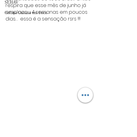
SEHAV
respira que esse mês de junho já 
emplacou 4 semanas em poucos 
Coluna Cultura em Foco
dias…  essa é a sensação rsrs !!!