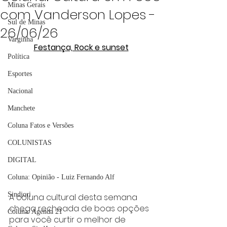
Minas Gerais
com Vanderson Lopes -
Sul de Minas
26/06/26
Varginha
Festança, Rock e sunset
Política
Esportes
Nacional
Manchete
Coluna Fatos e Versões
COLUNISTAS
DIGITAL
Coluna: Opinião - Luiz Fernando Alf
Sindjori
A coluna cultural desta semana 
chega recheada de boas opções 
Coluna: Agenda 21
para você curtir o melhor de 